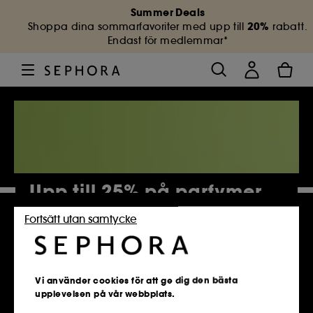
Summer Deals
20%
Shoppa dina sommarfavoriter med upp till
rabatt.
Endast för medlemmar*
Upp till 25% på parfymer
Fortsätt utan samtycke
4 884 Produkter
Vi använder cookies för att ge dig den bästa
upplevelsen på vår webbplats.