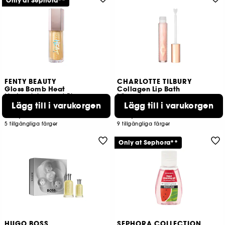
Only at Sephora**
FENTY BEAUTY
CHARLOTTE TILBURY
Gloss Bomb Heat
Collagen Lip Bath
Lip Luminizer and Plumper
Läppglans
Lägg till i varukorgen
Lägg till i varukorgen
1010
34
229,00 KR
229,00 KR
5 tillgängliga färger
9 tillgängliga färger
Only at Sephora**
HUGO BOSS
SEPHORA COLLECTION