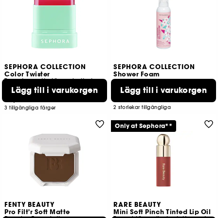
SEPHORA COLLECTION
SEPHORA COLLECTION
Color Twister
Shower Foam
Transformativ färgad olja i stiftform
Lägg till i varukorgen
Lägg till i varukorgen
1
68
69,00 KR
99,00 KR
2 storlekar tillgängliga
3 tillgängliga färger
Only at Sephora**
FENTY BEAUTY
RARE BEAUTY
Pro Filt'r Soft Matte
Mini Soft Pinch Tinted Lip Oil