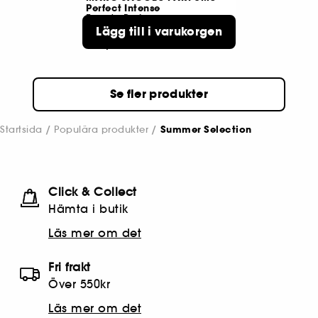
Perfect Intense
Eau de Parfum
Lägg till i varukorgen
1830
969,00 KR
Se fler produkter
Startsida
Populära produkter
Summer Selection
Click & Collect
Hämta i butik​
Läs mer om det
Fri frakt
Över 550kr
Läs mer om det