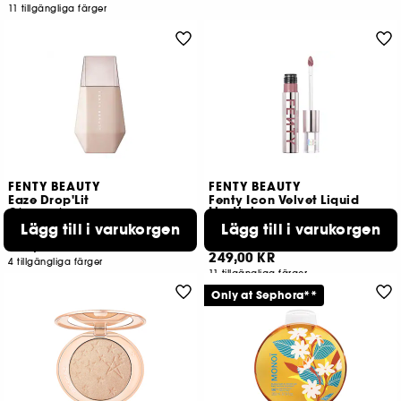
11 tillgängliga färger
FENTY BEAUTY
FENTY BEAUTY
Eaze Drop'Lit
Fenty Icon Velvet Liquid
Lipstick
Glow enhancer
Liquid lipstick
Lägg till i varukorgen
Lägg till i varukorgen
41
41
259,00 KR
249,00 KR
4 tillgängliga färger
11 tillgängliga färger
Only at Sephora**