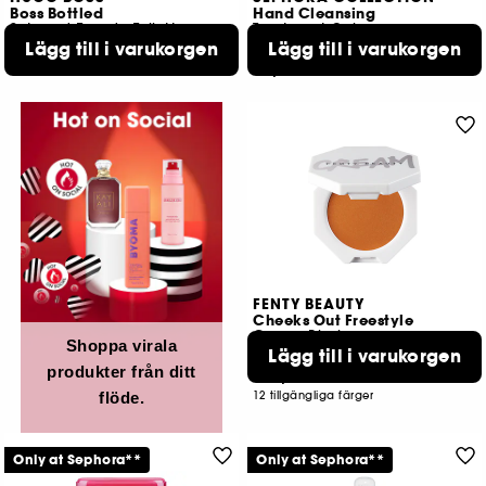
Boss Bottled
Hand Cleansing
Set med Eau de Toilette
Treatment Gel
839,00 KR
Lägg till i varukorgen
Lägg till i varukorgen
1
39,00 KR
FENTY BEAUTY
Cheeks Out Freestyle
Cream Blush
Shoppa virala
Lägg till i varukorgen
1508
produkter från ditt
189,00 KR
flöde.
12 tillgängliga färger
Only at Sephora**
Only at Sephora**