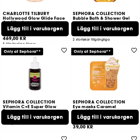
CHARLOTTE TILBURY
SEPHORA COLLECTION
Hollywood Glow Glide Face
Bubble Bath & Shower Gel
Architect
Highlighter
Lägg till i varukorgen
Lägg till i varukorgen
4
4
69,00 KR
469,00 KR
2 storlekar tillgängliga
5 tillgängliga färger
Only at Sephora**
Only at Sephora**
SEPHORA COLLECTION
SEPHORA COLLECTION
Vitamin C+E Super Glow
Eye masks Caramel
Serum
macchiato
Ögonmasker Caramel macchiato
Lägg till i varukorgen
Lägg till i varukorgen
475
21
209,00 KR
39,00 KR