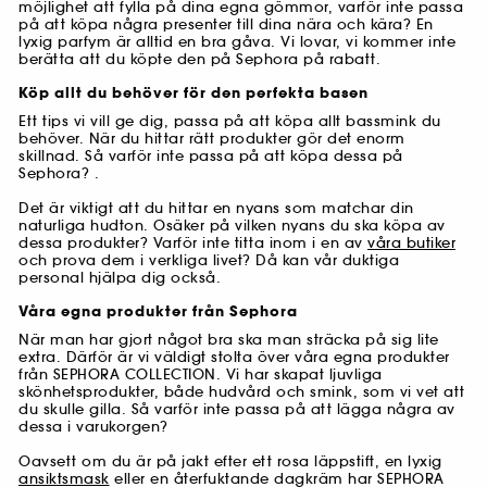
möjlighet att fylla på dina egna gömmor, varför inte passa
på att köpa några presenter till dina nära och kära? En
lyxig parfym är alltid en bra gåva. Vi lovar, vi kommer inte
berätta att du köpte den på Sephora på rabatt.
Köp allt du behöver för den perfekta basen
Ett tips vi vill ge dig, passa på att köpa allt bassmink du
behöver. När du hittar rätt produkter gör det enorm
skillnad. Så varför inte passa på att köpa dessa på
Sephora? .
Det är viktigt att du hittar en nyans som matchar din
naturliga hudton. Osäker på vilken nyans du ska köpa av
dessa produkter? Varför inte titta inom i en av
våra butiker
och prova dem i verkliga livet? Då kan vår duktiga
personal hjälpa dig också.
Våra egna produkter från Sephora
När man har gjort något bra ska man sträcka på sig lite
extra. Därför är vi väldigt stolta över våra egna produkter
från SEPHORA COLLECTION. Vi har skapat ljuvliga
skönhetsprodukter, både hudvård och smink, som vi vet att
du skulle gilla. Så varför inte passa på att lägga några av
dessa i varukorgen?
Oavsett om du är på jakt efter ett rosa läppstift, en lyxig
ansiktsmask
eller en återfuktande dagkräm har SEPHORA