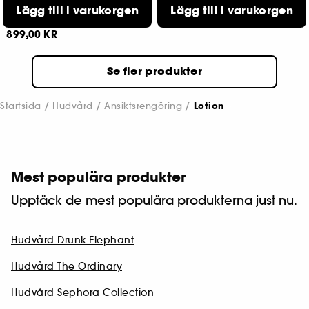
Lägg till i varukorgen
Skummande sminkborttagningsmedel
Skonsam ansiktsrengöring
Lägg till i varukorgen
219,00 KR
1
899,00 KR
Se fler produkter
Startsida
Hudvård
Ansiktsrengöring
Lotion
Mest populära produkter
Upptäck de mest populära produkterna just nu.
Hudvård Drunk Elephant
Hudvård The Ordinary
Hudvård Sephora Collection