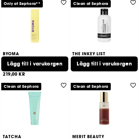
Only at Sephora**
Clean at Sephora
BYOMA
THE INKEY LIST
Milky Oil Cleanser
Fläck- och porrengöring
med salicylsyra
Lägg till i varukorgen
Lägg till i varukorgen
199,00 KR
143
219,00 KR
Clean at Sephora
Clean at Sephora
TATCHA
MERIT BEAUTY