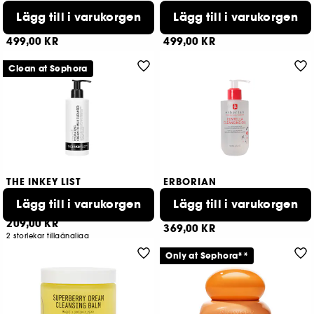
The Matcha Cleanse
Great Skin Double Cleanse
Lägg till i varukorgen
Daglig klargörande rengöringsgel
Lägg till i varukorgen
Rengörande sminkborttagning
384
421
499,00 KR
499,00 KR
Clean at Sephora
THE INKEY LIST
ERBORIAN
Hydrating Cream-to-milk
Centella
Cleanser
Lägg till i varukorgen
Gentle Cleansing Gel
Lägg till i varukorgen
Återfuktande rengöringslotion
158
209,00 KR
369,00 KR
2 storlekar tillgängliga
Only at Sephora**