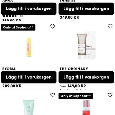
ANUA
LANEIGE
Heartleaf Quercetinol Pore
WATER BANK
Deep Cleansing Foam
Lägg till i varukorgen
Mild rengöringsgel
Lägg till i varukorgen
Lugnande renande rengöringsskum
598
18
349,00 KR
169,00 KR
Only at Sephora**
BYOMA
THE ORDINARY
Foaming Rice Deep Cleanser
Squalane
Rengöringsgel för ansiktet
Lägg till i varukorgen
Mini Cleanser
Lägg till i varukorgen
5
1539
209,00 KR
149,00 KR
Från:
2 storlekar tillgängliga
Only at Sephora**