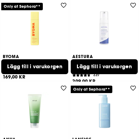
Only at Sephora**
BYOMA
AESTURA
Creamy Jelly Cleanser
ATOBARRIER365 Foaming
Cleanser
Lägg till i varukorgen
Lägg till i varukorgen
pH-balanserad och skummande rengöringsgel
281
449
169,00 KR
209,00 KR
Only at Sephora**