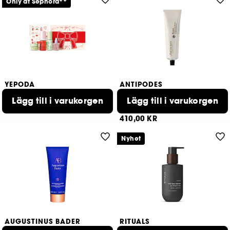
Only at Sephora**
YEPODA
ANTIPODES
The Winter Glow Set
Grace Gentle Cream
Lägg till i varukorgen
Dubbelrengöring & återfuktning
Cleanser & Makeup Remover
Lägg till i varukorgen
369,00 KR
5
410,00 KR
Nyhet
AUGUSTINUS BADER
RITUALS
The Foaming Cleanser
Rituals Homme