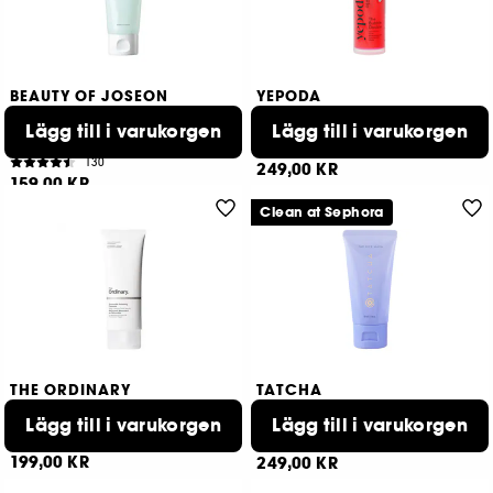
BEAUTY OF JOSEON
YEPODA
Green Plum Refreshing
The Bubble Double
Cleanser
Lägg till i varukorgen
Lägg till i varukorgen
Rengöringsmousse med salicylsyra och granatäpple
Rengöringsgel med pH-bas
30
130
249,00 KR
159,00 KR
Clean at Sephora
THE ORDINARY
TATCHA
Glucoside Foaming Cleanser
The Rice Wash
Lägg till i varukorgen
Lägg till i varukorgen
Mild rengöringskräm i resestorlek
680
49
199,00 KR
249,00 KR