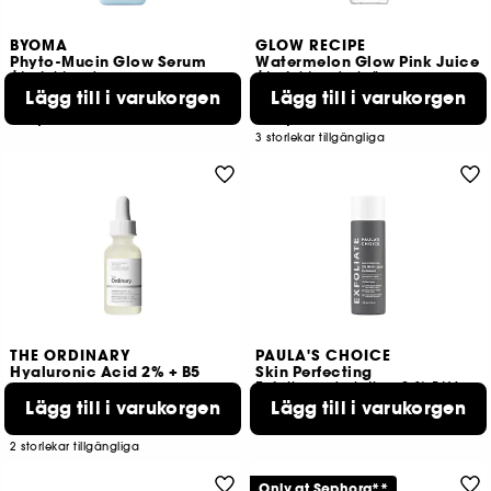
BYOMA
GLOW RECIPE
Phyto-Mucin Glow Serum
Watermelon Glow Pink Juice
Återfuktande serum
Återfuktande kräm
Lägg till i varukorgen
Lägg till i varukorgen
279
4626
219,00 KR
259,00 KR
3 storlekar tillgängliga
THE ORDINARY
PAULA'S CHOICE
Hyaluronic Acid 2% + B5
Skin Perfecting
Exfolierande lotion 2 % BHA
Lägg till i varukorgen
429,00 KR
Lägg till i varukorgen
1573
129,00 KR
Från:
2 storlekar tillgängliga
Only at Sephora**