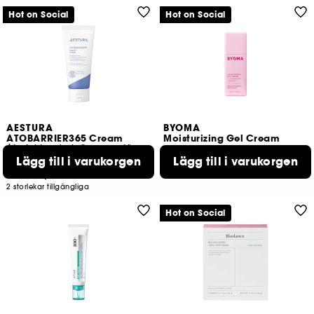
Hot on Social
Hot on Social
AESTURA
BYOMA
ATOBARRIER365 Cream
Moisturizing Gel Cream
Återfuktande kräm som förstärker hudbarriären
Lägg till i varukorgen
Lägg till i varukorgen
370
997
189,00 KR
219,00 KR
Från:
2 storlekar tillgängliga
Hot on Social