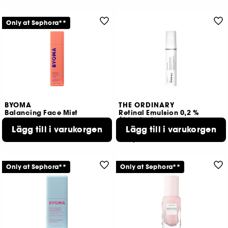
Only at Sephora**
BYOMA
THE ORDINARY
Balancing Face Mist
Retinal Emulsion 0,2 %
Ålderstecken
Lägg till i varukorgen
Lägg till i varukorgen
261
701
189,00 KR
239,00 KR
Only at Sephora**
Only at Sephora**