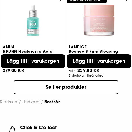
ANUA
LANEIGE
HPDRN Hyaluronic Acid
Bouncy & Firm Sleeping
Capsule 100 Serum
Mask
Återfuktande serum med hyaluronsyra
Night Mask
Lägg till i varukorgen
Lägg till i varukorgen
109
3
279,00 KR
239,00 KR
Från:
2 storlekar tillgängliga
Se fler produkter
Startsida
Hudvård
Best för
Click & Collect