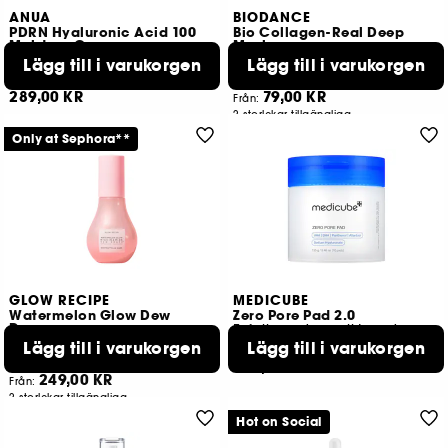
ANUA
BIODANCE
PDRN Hyaluronic Acid 100
Bio Collagen-Real Deep
Moisture Cream
Mask
Lätt fuktkräm
återfuktande och uppstramande mask
Lägg till i varukorgen
Lägg till i varukorgen
19
73
289,00 KR
79,00 KR
Från:
2 storlekar tillgängliga
Only at Sephora**
GLOW RECIPE
MEDICUBE
Watermelon Glow Dew
Zero Pore Pad 2.0
Drops
Exfolierande ansiktspads
Niacinamide Dew Drops:
Lägg till i varukorgen
Lägg till i varukorgen
49
2568
289,00 KR
249,00 KR
Från:
2 storlekar tillgängliga
Hot on Social