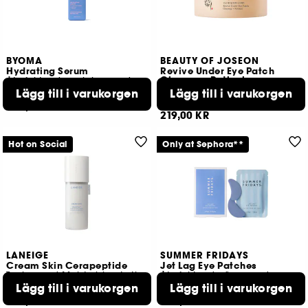
BYOMA
BEAUTY OF JOSEON
Hydrating Serum
Revive Under Eye Patch
Ginseng + Retinal
Återfuktande och lugnande ansiktsserum
För fina linjer och rynkor
Lägg till i varukorgen
Lägg till i varukorgen
111
17
209,00 KR
219,00 KR
Hot on Social
Only at Sephora**
LANEIGE
SUMMER FRIDAYS
Cream Skin Cerapeptide
Jet Lag Eye Patches
Toning and Moisturizing Lotion
Återfuktande ögonpads
Lägg till i varukorgen
Lägg till i varukorgen
1614
737
389,00 KR
339,00 KR