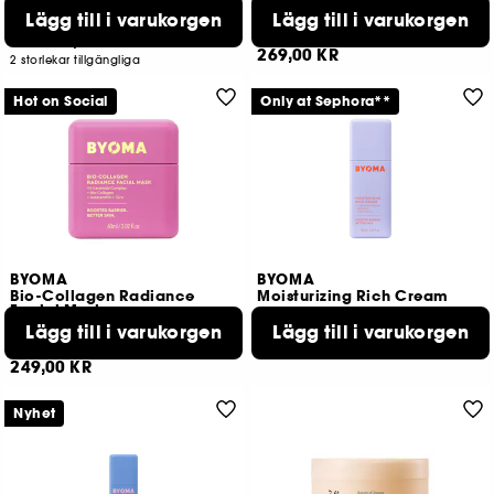
Serum mot ojämnheter
Lägg till i varukorgen
Lägg till i varukorgen
862
70
399,00 KR
Från:
269,00 KR
2 storlekar tillgängliga
Hot on Social
Only at Sephora**
BYOMA
BYOMA
Bio-Collagen Radiance
Moisturizing Rich Cream
Facial Mask
Lystergivande mask med biokollagen
Lägg till i varukorgen
Lägg till i varukorgen
253
195
189,00 KR
249,00 KR
Nyhet