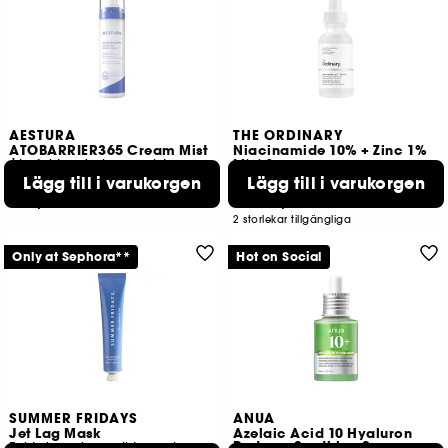
AESTURA
THE ORDINARY
ATOBARRIER365 Cream Mist
Niacinamide 10% + Zinc 1%
Återfuktande kropsmist som skyddar hudbarriären
Mini Serum
Lägg till i varukorgen
Lägg till i varukorgen
427
60
239,00 KR
89,00 KR
Från:
2 storlekar tillgängliga
Only at Sephora**
Hot on Social
SUMMER FRIDAYS
ANUA
Jet Lag Mask
Azelaic Acid 10 Hyaluron
Redness Soothing Serum
Fuktgivande ansiktsmask och ansiktskräm