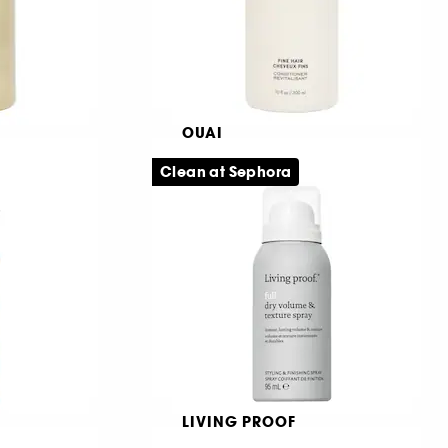
OUAI
Fine Hair
Clean at Sephora
Conditioner
33
185,00 KR
Från:
LIVING PROOF
Shampoo
Full Dry Volume & Texture