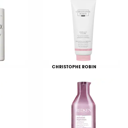
int hår
Schampo
676
499,00 KR
CHRISTOPHE ROBIN
Delicate Volumising
champo
Conditioner
Rose Extracts
658
389,00 KR