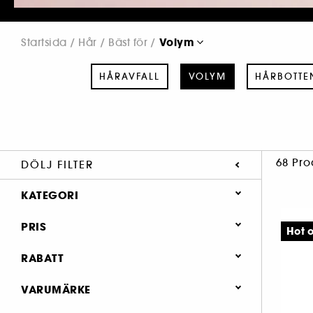
Volym
Startsida
Hår
Bäst för
HÅRAVFALL
VOLYM
HÅRBOTTE
68 Pro
DÖLJ FILTER
KATEGORI
Hår
PRIS
Hot o
Bäst för
RABATT
Håravfall (36)
25% (2)
VARUMÄRKE
Volym (68)