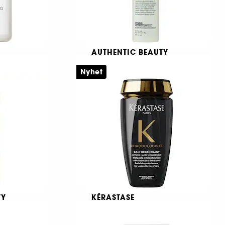
AUTHENTIC BEAUTY
CONCEPT
Amplify Foam Conditioner
Nyhet
Volymgivande skumbalsam för fint hår
389,00 KR
TY
KÉRASTASE
Chronologiste Bain
Régénérant