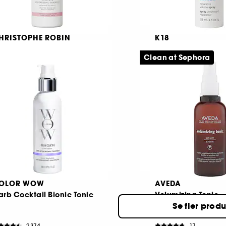
HRISTOPHE ROBIN
K18
licate Volumising
AstroLift™
hampoo
Clean at Sephora
Reparerande volym
se Extracts
414
90
89,00 KR
529,00 KR
OLOR WOW
AVEDA
rb Cocktail Bionic Tonic
Volumizing Tonic
Se fler prod
2374
17