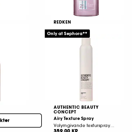
REDKEN
High Rise Volume Injection
Only at Sephora**
sprej
Conditioner
12
299,00 KR
AUTHENTIC BEAUTY
CONCEPT
Airy Texture Spray
ukter
Volymgivande texturspray för ett följsamt hår
359,00 KR