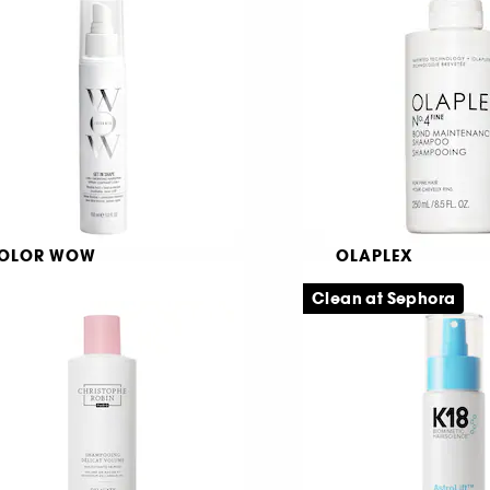
Volymschampo för f
359,00 KR
234
69,00 KR
OLOR WOW
OLAPLEX
et In Shape
No. 4 Fine Bond
Maintenance – S
Clean at Sephora
i-1 stylingspray
95
3
29,00 KR
229,00 KR
Från: