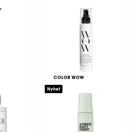
Spray
hampo
Styling and finish spray travel size
16
199,00 KR
COLOR WOW
Raise The Root
Nyhet
Thicken & Lift Spray
lsam
810
359,00 KR