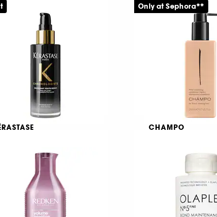
t
Only at Sephora**
lkfritt torrschampo
Volymgivande sc
1
537
189,00 KR
139,00 KR
rån:
Från:
ÉRASTASE
CHAMPO
hronologiste Overnight
Pitta Volumising
outh
Conditioner
erum
Volymgivande ba
21
298
349,00 KR
139,00 KR
rån:
Från: