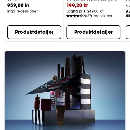
959,00 kr
199,20 kr
(10 g)
Fr
Inga recensioner
Lägsta pris :
249,00 kr
2037
recensioner
Ti
Produktdetaljer
Produktdetaljer