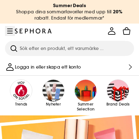
Gå till menyn
Gå till huvudinnehållet
Gå till sidfoten
Summer Deals
20%
Shoppa dina sommarfavoriter med upp till
rabatt. Endast för medlemmar*
Sök
Logga in eller skapa ett konto
Trends
Nyheter
Summer
Brand Deals
Selection