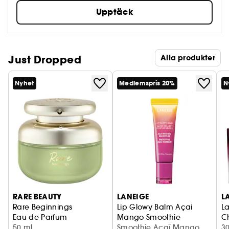
Upptäck
Just Dropped
Alla produkter
Nyhet
Medlemspris 20%
N
RARE BEAUTY
LANEIGE
L
Rare Beginnings
Lip Glowy Balm Açai
La
Eau de Parfum
Mango Smoothie
C
50 ml
Glansigt läppbalsam
Smoothie Açaï Mango
E
3