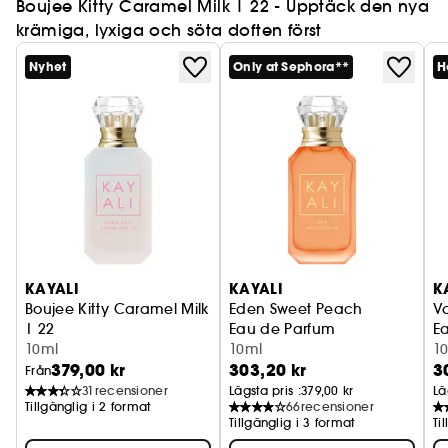
Boujee Kitty Caramel Milk | 22 - Upptäck den nya
krämiga, lyxiga och söta doften först
Nyhet
Only at Sephora**
H
KAYALI
KAYALI
K
Boujee Kitty Caramel Milk
Eden Sweet Peach
Va
| 22
Eau de Parfum
E
Eau de Parfum
10ml
10ml
1
379,00 kr
303,20 kr
3
Från
31
recensioner
Lägsta pris :
379,00 kr
Lä
Tillgänglig i 2 format
66
recensioner
Tillgänglig i 3 format
Ti