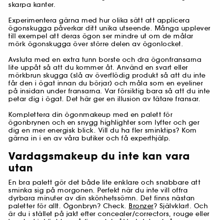
skarpa kanter.
Experimentera gärna med hur olika sätt att applicera
ögonskugga påverkar ditt unika utseende. Många upplever
till exempel att deras ögon ser mindre ut om de målar
mörk ögonskugga över större delen av ögonlocket.
Avsluta med en extra tunn borste och dra ögonfransarna
lite uppåt så att du kommer åt. Använd en svart eller
mörkbrun skugga (slå av överflödig produkt så att du inte
får den i ögat innan du börjar) och måla som en eyeliner
på insidan under fransarna. Var försiktig bara så att du inte
petar dig i ögat. Det här ger en illusion av tätare fransar.
Komplettera din ögonmakeup med en palett för
ögonbrynen och en snygg highlighter som lyfter och ger
dig en mer energisk blick. Vill du ha fler sminktips? Kom
gärna in i en av våra butiker och få experthjälp.
Vardagsmakeup du inte kan vara
utan
En bra palett gör det både lite enklare och snabbare att
sminka sig på morgonen. Perfekt när du inte vill offra
dyrbara minuter av din skönhetssömn. Det finns nästan
paletter för allt. Ögonbryn? Check.
Bronzer
? Självklart. Och
är du i stället på jakt efter concealer/correctors, rouge eller