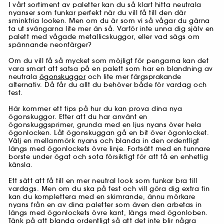
I vårt sortiment av paletter kan du så klart hitta neutrala
nyanser som funkar perfekt när du vill få till den där
sminkfria looken. Men om du är som vi så vågar du gärna
ta ut svängarna lite mer än så. Varför inte unna dig själv en
palett med vågade metallicskuggor, eller vad sägs om
spännande neonfärger?
Om du vill få så mycket som möjligt för pengarna kan det
vara smart att satsa på en palett som har en blandning av
neutrala
ögonskuggor
och lite mer färgsprakande
alternativ. Då får du allt du behöver både för vardag och
fest.
Här kommer ett tips på hur du kan prova dina nya
ögonskuggor. Efter att du har använt en
ögonskuggsprimer, grunda med en ljus nyans över hela
ögonlocken. Låt ögonskuggan gå en bit över ögonlocket.
Välj en mellanmörk nyans och blanda in den ordentligt
längs med ögonlockets övre linje. Fortsätt med en tunnare
borste under ögat och sota försiktigt för att få en enhetlig
känsla.
Ett sätt att få till en mer neutral look som funkar bra till
vardags. Men om du ska på fest och vill göra dig extra fin
kan du komplettera med en skimrande, ännu mörkare
nyans från en av dina paletter som även den arbetas in
längs med ögonlockets övre kant, längs med ögonloben.
Tänk på att blanda ordentligt så att det inte blir några