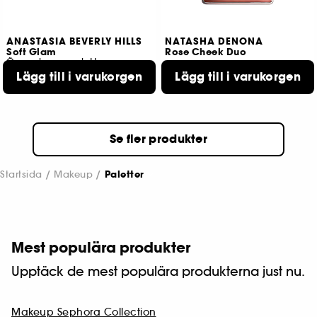
ANASTASIA BEVERLY HILLS
NATASHA DENONA
Soft Glam
Rose Cheek Duo
Ögonskuggspalett
Lägg till i varukorgen
Lägg till i varukorgen
69
4536
229,00 KR
649,00 KR
Se fler produkter
Startsida
Makeup
Paletter
Mest populära produkter
Upptäck de mest populära produkterna just nu.
Makeup Sephora Collection