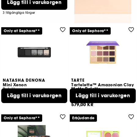
Lägg till i varukorgen
291
619,00 KR
3 tillgängliga färger
Only at Sephora**
Only at Sephora**
NATASHA DENONA
TARTE
Mini Xenon
Tartelette™ Amazonian Clay
Matte Palette
Palette
Ögonskuggspalett
Lägg till i varukorgen
Lägg till i varukorgen
146
2269
349,00 KR
579,00 KR
Only at Sephora**
Erbjudande