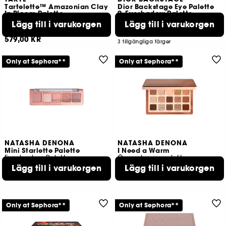
Tartelette™ Amazonian Clay
Dior Backstage Eye Palette
In Bloom Palette
9-Eyeshadow Palette
Ögonskuggspalett
Lägg till i varukorgen
Lägg till i varukorgen
599
3395
659,00 KR
579,00 KR
3 tillgängliga färger
Only at Sephora**
Only at Sephora**
NATASHA DENONA
NATASHA DENONA
Mini Starlette Palette
I Need a Warm
Eyeshadow Palette
Ögonskuggspalett
Lägg till i varukorgen
Lägg till i varukorgen
234
392
349,00 KR
909,00 KR
Only at Sephora**
Only at Sephora**