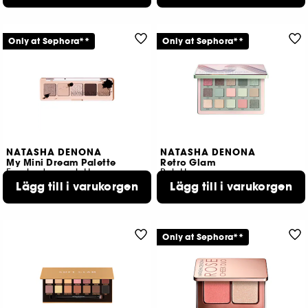
909,00 KR
349,00 KR
Only at Sephora**
Only at Sephora**
NATASHA DENONA
NATASHA DENONA
My Mini Dream Palette
Retro Glam
Eyeshadow palette
Palette
Lägg till i varukorgen
Lägg till i varukorgen
202
302
349,00 KR
639,00 KR
Only at Sephora**