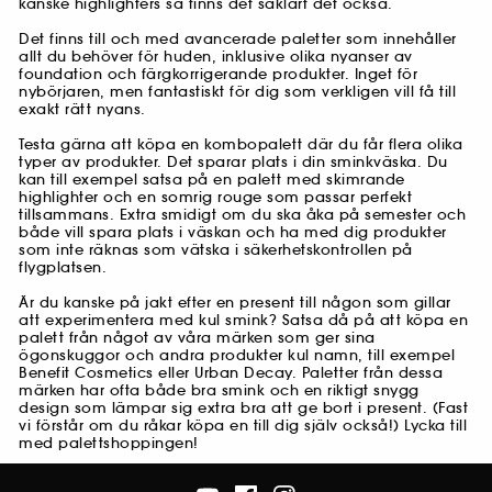
kanske highlighters så finns det såklart det också.
Det finns till och med avancerade paletter som innehåller
allt du behöver för huden, inklusive olika nyanser av
foundation och färgkorrigerande produkter. Inget för
nybörjaren, men fantastiskt för dig som verkligen vill få till
exakt rätt nyans.
Testa gärna att köpa en kombopalett där du får flera olika
typer av produkter. Det sparar plats i din sminkväska. Du
kan till exempel satsa på en palett med skimrande
highlighter och en somrig rouge som passar perfekt
tillsammans. Extra smidigt om du ska åka på semester och
både vill spara plats i väskan och ha med dig produkter
som inte räknas som vätska i säkerhetskontrollen på
flygplatsen.
Är du kanske på jakt efter en present till någon som gillar
att experimentera med kul smink? Satsa då på att köpa en
palett från något av våra märken som ger sina
ögonskuggor och andra produkter kul namn, till exempel
Benefit Cosmetics eller Urban Decay. Paletter från dessa
märken har ofta både bra smink och en riktigt snygg
design som lämpar sig extra bra att ge bort i present. (Fast
vi förstår om du råkar köpa en till dig själv också!) Lycka till
med palettshoppingen!