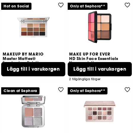
Hot on Social
Only at Sephora**
MAKEUP BY MARIO
MAKE UP FOR EVER
Master Mattes®
HD Skin Face Essentials
Eyeshadow Palette
Nyanspalett
Lägg till i varukorgen
Lägg till i varukorgen
1946
488
689,00 KR
969,00 KR
Från:
2 tillgängliga färger
Clean at Sephora
Only at Sephora**