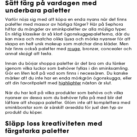
Sätt färg på vardagen med
underbara paletter
Varför nöja sig med att köpa en enda nyans när det finns
paletter med massor av härliga färger? Här på Sephora
hittar du mängder av sminkpaletter av alla möjliga typer.
En riktig klassiker är så klart ögonskuggepaletterna, där du
kan mixa och matcha olika ljusa och mörka nyanser för att
skapa en helt unik makeup som matchar dina kläder. Men
här finns också paletter med
rouge
, bronzer, concealer och
annat skojigt att testa.
Innan du börjar shoppa paletter är det bra om du tänker
igenom vilka luckor som behöver fyllas i din sminksamling.
Gör en liten koll på vad som finns i necessären. Du kanske
märker att du inte har en enda mörkgrön ögonskugga, eller
att din favoritpalett med
highlighter
nästan är slut.
När du har koll på vilka produkter som behövs och vilka
nyanser av dessa som du behöver fylla på med blir det
lättare att shoppa paletter. Glöm inte att komplettera med
sminkborstar som är särskilt avsedda för just den typ av
produkt du köper.
Släpp loss kreativiteten med
färgstarka paletter