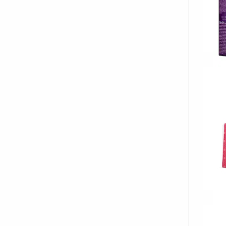
R
Th
1
R
Th