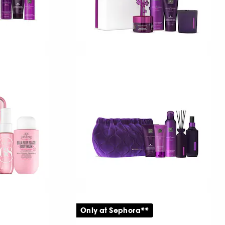
RITUALS
kura
The Ritual of Yozakura
dsset S
Bad- och kroppsvårdsset M
2
399,00 KR
RITUALS
The Ritual of Yozakura
Only at Sephora**
Stor presentförpackning för bad, kropp & hem