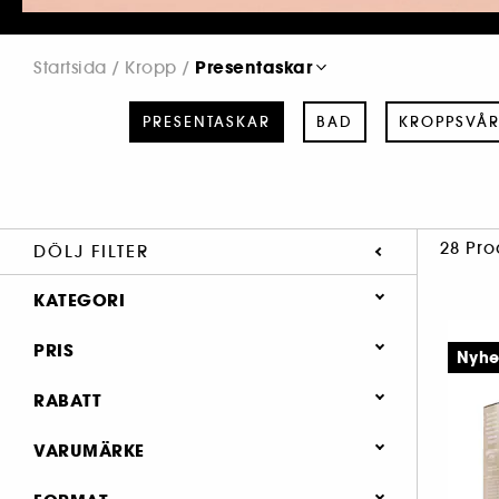
Presentaskar
Startsida
Kropp
PRESENTASKAR
BAD
KROPPSVÅ
28 Pro
DÖLJ FILTER
KATEGORI
Kropp
PRIS
Nyhe
Presentaskar (28)
RABATT
Bad (49)
30% (1)
VARUMÄRKE
Kroppsvård (223)