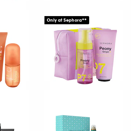
RITUALS
et Set
The Ritual of Sakura
Only at Sephora**
Presentförpackning i storlek L för bad och kropp
669,00 KR
TION
SEPHORA COLLECTION
e
Pivoine + Gingembre P7
Set med kroppsvård
319,00 KR