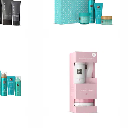
RITUALS
The Ritual of Karma
rdsset M
Bad- och kroppsvårdsset M
3
399,00 KR
RITUALS
a
The Ritual of Sakura