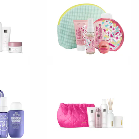
1
659,00 KR
SEPHORA COLLECTION
a
Spring Blossom Set
rdsset M
Kroppsvårdande set
1
229,00 KR