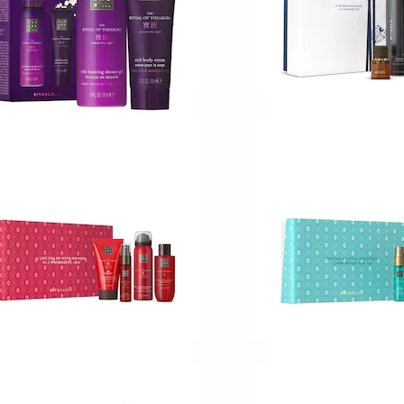
ITUALS
RITUALS
e Ritual of Yozakura
Rituals Homme
Mini Bad- och kroppsvårdsset
Bad- och kroppsvå
9
1
19,00 KR
399,00 KR
ITUALS
RITUALS
e Ritual of Ayurveda
The Ritual of Karm