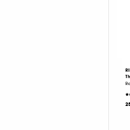
Ba
2
R
Th
Re
2