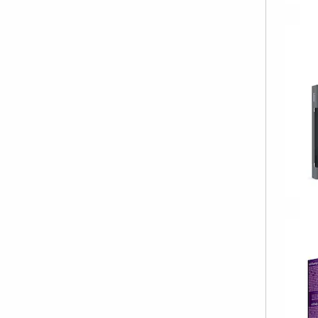
R
Th
2
R
R
Re
2