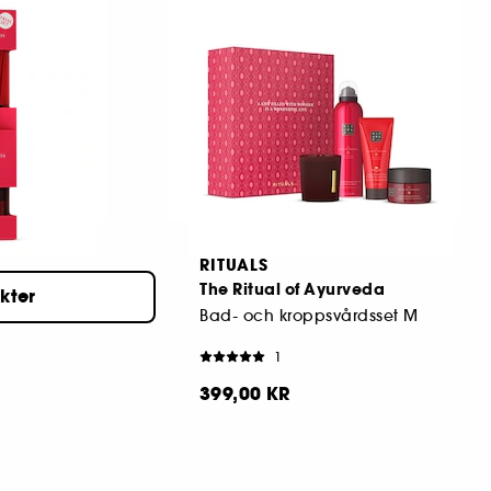
dsset S
Resekit
3
259,00 KR
RITUALS
veda
The Ritual of Ayurveda
ukter
Bad- och kroppsvårdsset M
1
399,00 KR