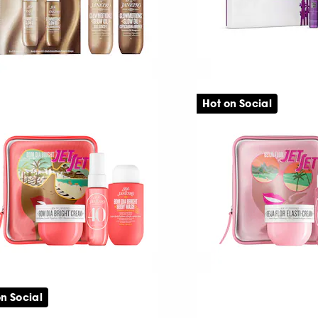
OL DE JANEIRO
RITUALS
lowmotions Body Oil Set
The Ritual of Yoza
Hot on Social
Set med skimrande & närande kroppsoljor
Bad- och kroppsvår
69,00 KR
1
289,00 KR
OL DE JANEIRO
SOL DE JANEIRO
m Dia Bright™ Jet Set
Beija flor Jet set
n Social
dy care set
Body care set