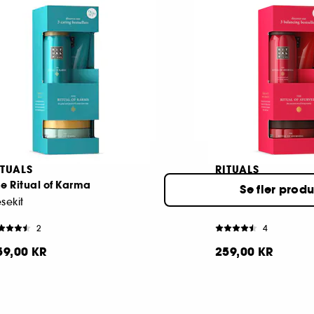
d- och kroppsvårdsset S
Bad- och kroppsvår
1
1
89,00 KR
289,00 KR
ITUALS
RITUALS
e Ritual of Karma
The Ritual of Ayur
Se fler prod
sekit
Resekit
2
4
59,00 KR
259,00 KR