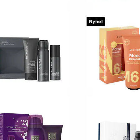
ITUALS
SOL DE JANEIRO
e Ritual of Sakura
Delicia Drench™ J
Nyhet
Presentförpackning i storlek S för bad och kropp
Kroppsvårdsset
79,00 KR
48
409,00 KR
ITUALS
SEPHORA COLLEC
ituals Homme
Monoï & Bergamot
seset
Kroppsvårdsset
299,00 KR
10
59,00 KR