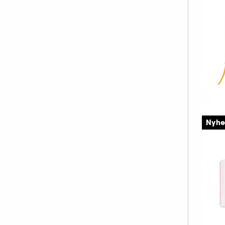
4
S
B
Nyhe
Ba
4