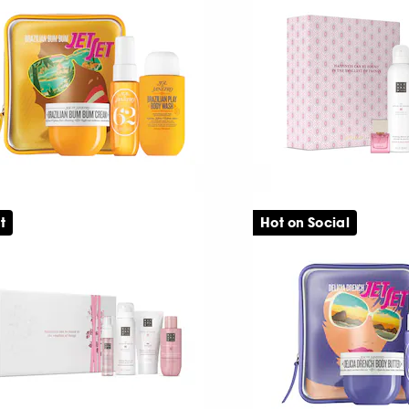
25
73
09,00 KR
409,00 KR
OL DE JANEIRO
RITUALS
um Bum Jet Set
The Ritual of Sakur
t
Hot on Social
th and Body Set
Bad- och kroppsvå
121
3
09,00 KR
399,00 KR