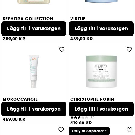
SEPHORA COLLECTION
VIRTUE
Detox
Exfoliating Scalp
Exfolierande Schampo
Lägg till i varukorgen
Treatment
Lägg till i varukorgen
16
342
259,00 KR
489,00 KR
MOROCCANOIL
CHRISTOPHE ROBIN
Scalp
Aloe vera hydrating cream
scrub
Rengörande hårbottenskrubb
Lägg till i varukorgen
Lägg till i varukorgen
Hydrating hair care for the scalp
571
10
469,00 KR
419,00 KR
Only at Sephora**