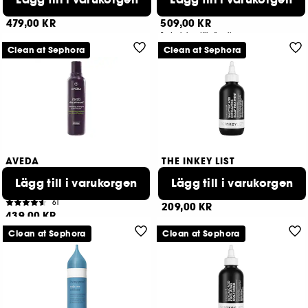
2042
85
479,00 KR
509,00 KR
2 storlekar tillgängliga
Clean at Sephora
Clean at Sephora
AVEDA
THE INKEY LIST
Invati Ultra Advanced
Salicylic Acid Exfoliating
Exfoliating Light
Lägg till i varukorgen
Scalp Treatment
Lägg till i varukorgen
Shampoo
569
61
209,00 KR
439,00 KR
Clean at Sephora
Clean at Sephora