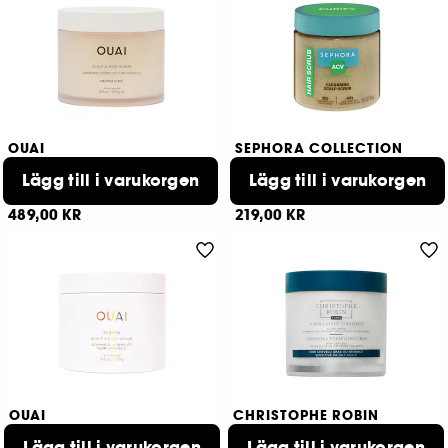
OUAI
SEPHORA COLLECTION
Scalp & Body
Cleansing Scalp Scrub
Scrub
Lägg till i varukorgen
Cleanse + Purify
Lägg till i varukorgen
751
430
489,00 KR
219,00 KR
OUAI
CHRISTOPHE ROBIN
St Barts Scalp & Body Scrub
Cleansing Purifying Scrub
Scalp scrub
Lägg till i varukorgen
Sea Salt
Lägg till i varukorgen