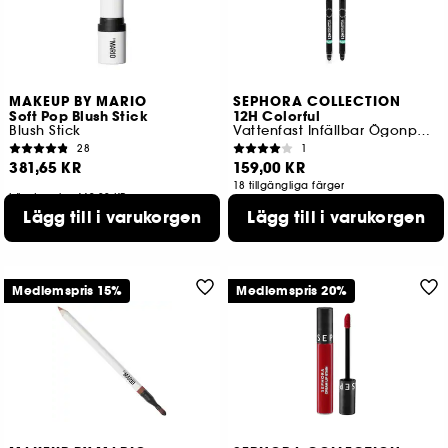
MAKEUP BY MARIO
SEPHORA COLLECTION
Soft Pop Blush Stick
12H Colorful
Blush Stick
Vattenfast Infällbar Ögonpenna
28
1
381,65 KR
159,00 KR
18 tillgängliga färger
Lägsta pris : 449,00 KR
Lägg till i varukorgen
Lägg till i varukorgen
9 tillgängliga färger
Medlemspris 15%
Medlemspris 20%