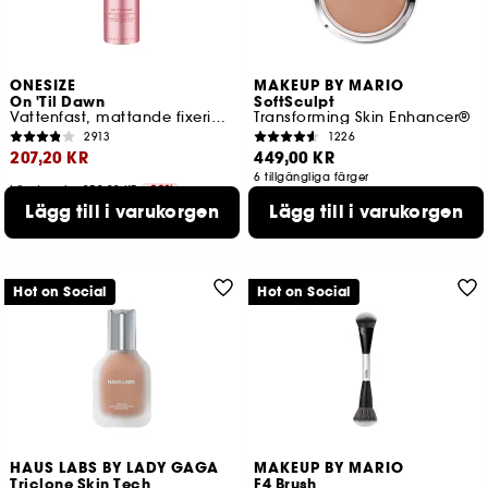
ONESIZE
MAKEUP BY MARIO
On 'Til Dawn
SoftSculpt
Vattenfast, mattande fixeringssprej
Transforming Skin Enhancer®
2913
1226
207,20 KR
449,00 KR
6 tillgängliga färger
Lägsta pris : 259,00 KR
-20%
Lägg till i varukorgen
Lägg till i varukorgen
2 storlekar tillgängliga
Hot on Social
Hot on Social
HAUS LABS BY LADY GAGA
MAKEUP BY MARIO
Triclone Skin Tech
F4 Brush