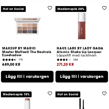
Hot on Social
Medlemspris 20%
MAKEUP BY MARIO
HAUS LABS BY LADY GAGA
Master Mattes® The Neutrals
Atomic Shake Lip Lacquer
Eyeshadow
Läppstift med lackfinish
791
386
689,00 KR
271,20 KR
Lägsta pris : 339,00 KR
Lägg till i varukorgen
Lägg till i varukorgen
8 tillgängliga färger
Medlemspris 15%
Hot on Social