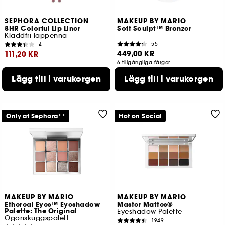
SEPHORA COLLECTION
MAKEUP BY MARIO
8HR Colorful Lip Liner
Soft Sculpt™ Bronzer
Kladdfri läppenna
55
4
449,00 KR
111,20 KR
6 tillgängliga färger
Lägsta pris : 139,00 KR
Lägg till i varukorgen
Lägg till i varukorgen
20 tillgängliga färger
Only at Sephora**
Hot on Social
MAKEUP BY MARIO
MAKEUP BY MARIO
Ethereal Eyes™ Eyeshadow
Master Mattes®
Palette: The Original
Eyeshadow Palette
Ögonskuggspalett
1949