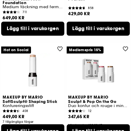
Foundation
Medium täckning med fermenterad arnica
858
711
429,00 KR
649,00 KR
51 tillgängliga färger
Lägg till i varukorgen
Lägg till i varukorgen
Hot on Social
Medlemspris 15%
MAKEUP BY MARIO
MAKEUP BY MARIO
SoftSculpt® Shaping Stick
Sculpt & Pop On the Go
Kontureringsstift
Duo kontur och rouge i miniformat
408
12
449,00 KR
347,65 KR
7 tillgängliga färger
Lägsta pris : 409,00 KR
3 tillgängliga färger