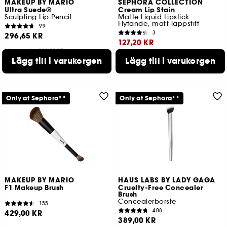
MAKEUP BY MARIO
SEPHORA COLLECTION
Ultra Suede®
Cream Lip Stain
Sculpting Lip Pencil
Matte Liquid Lipstick
Flytande, matt läppstift
99
3
296,65 KR
127,20 KR
Lägsta pris : 349,00 KR
Lägsta pris : 159,00 KR
Lägg till i varukorgen
Lägg till i varukorgen
19 tillgängliga färger
40 tillgängliga färger
Only at Sephora**
Only at Sephora**
MAKEUP BY MARIO
HAUS LABS BY LADY GAGA
F1 Makeup Brush
Cruelty-Free Concealer
Brush
Concealerborste
155
408
429,00 KR
389,00 KR