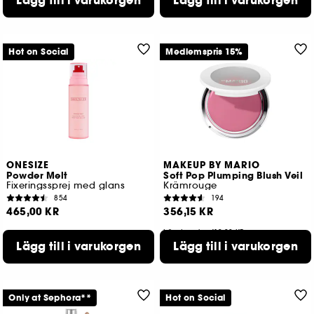
Lägg till i varukorgen
Lägg till i varukorgen
Hot on Social
Medlemspris 15%
ONESIZE
MAKEUP BY MARIO
Powder Melt
Soft Pop Plumping Blush Veil
Fixeringssprej med glans
Krämrouge
854
194
465,00 KR
356,15 KR
Lägsta pris : 419,00 KR
Lägg till i varukorgen
Lägg till i varukorgen
10 tillgängliga färger
Only at Sephora**
Hot on Social