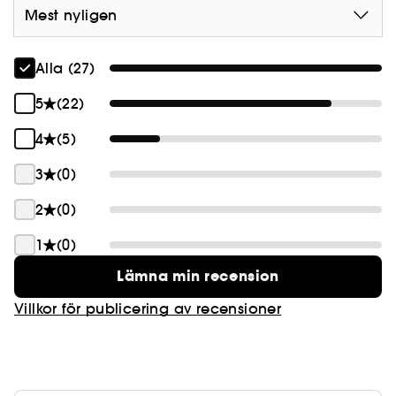
Mest nyligen
Alla (27)
5
(22)
4
(5)
3
(0)
2
(0)
1
(0)
Lämna min recension
Villkor för publicering av recensioner