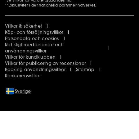
*Se villkor för våra erbjudanden
här
Ytterligare information
**Exklusivitet i det nationella parfymerinätverket.
Villkor & säkerhet
Köp- och försäljningsvillkor
Persondata och cookies
Rättsligt meddelande och
användningsvillkor
Villkor för kundklubben
Villkor för publicering av recensioner
Booking anvandningsvillkor
Sitemap
Konkurrensvillkor
Sverige