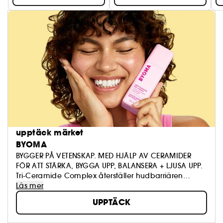
upptäck märket
BYOMA
BYGGER PÅ VETENSKAP. MED HJÄLP AV CERAMIDER
FÖR ATT STÄRKA, BYGGA UPP, BALANSERA + LJUSA UPP.
Tri-Ceramide Complex återställer hudbarriären
Dermatologiskt godkänd + kliniskt bevisad
Läs mer
Vegansk + cruelty free
UPPTÄCK
Återanvändbar