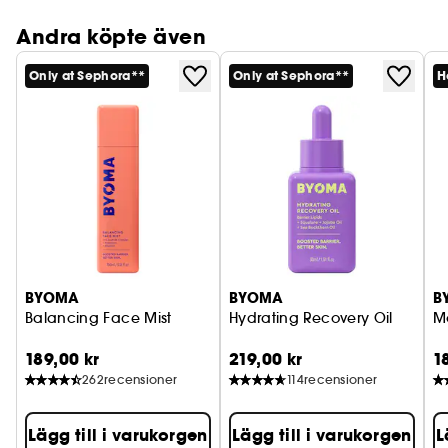
Andra köpte även
Only at Sephora**
Only at Sephora**
H
BYOMA
BYOMA
B
Balancing Face Mist
Hydrating Recovery Oil
M
189,00 kr
219,00 kr
1
262
recensioner
114
recensioner
Lägg till i varukorgen
Lägg till i varukorgen
L