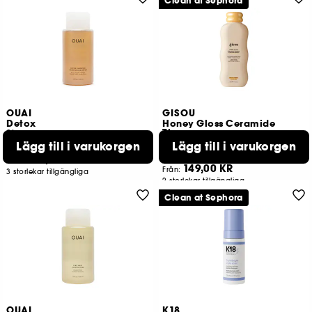
Clean at Sephora
OUAI
GISOU
Detox
Honey Gloss Ceramide
Therapy
Shampoo
Återfuktande schampo
Lägg till i varukorgen
Lägg till i varukorgen
5075
12
185,00 KR
Från:
149,00 KR
Från:
3 storlekar tillgängliga
2 storlekar tillgängliga
Clean at Sephora
OUAI
K18