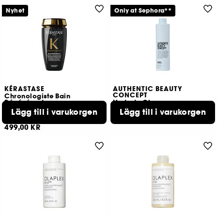
Nyhet
Only at Sephora**
KÉRASTASE
AUTHENTIC BEAUTY
CONCEPT
Chronologiste Bain
Régénérant
Hydrate Cleanser
Schampo
Återfuktande schampo för normalt, torrt eller lockigt hår
Lägg till i varukorgen
Lägg till i varukorgen
349,00 KR
676
499,00 KR