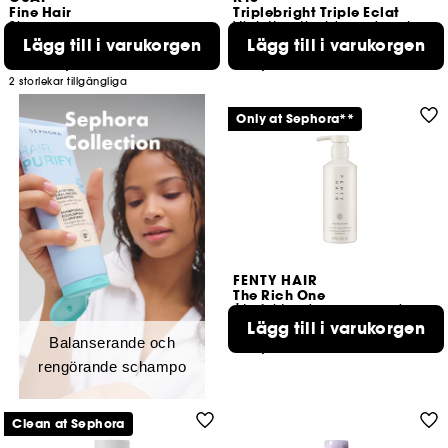
Fine Hair
Triplebright Triple Eclat
Shampoo
Violett antioxiderande schampo
Lägg till i varukorgen
Lägg till i varukorgen
267
246
185,00 KR
449,00 KR
Från:
2 storlekar tillgängliga
Only at Sephora**
FENTY HAIR
The Rich One
Återfuktande reparerande schampo
Lägg till i varukorgen
275
Balanserande och
389,00 KR
rengörande schampo
Clean at Sephora