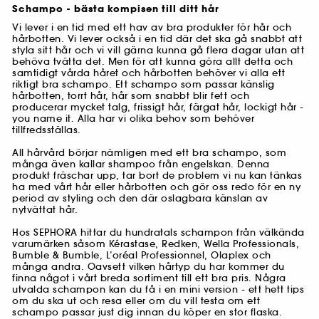
Schampo - bästa kompisen till ditt hår
Vi lever i en tid med ett hav av bra produkter för hår och
hårbotten. Vi lever också i en tid där det ska gå snabbt att
styla sitt hår och vi vill gärna kunna gå flera dagar utan att
behöva tvätta det. Men för att kunna göra allt detta och
samtidigt vårda håret och hårbotten behöver vi alla ett
riktigt bra schampo. Ett schampo som passar känslig
hårbotten, torrt hår, hår som snabbt blir fett och
producerar mycket talg, frissigt hår, färgat hår, lockigt hår -
you name it. Alla har vi olika behov som behöver
tillfredsställas.
All hårvård börjar nämligen med ett bra schampo, som
många även kallar shampoo från engelskan. Denna
produkt fräschar upp, tar bort de problem vi nu kan tänkas
ha med vårt hår eller hårbotten och gör oss redo för en ny
period av styling och den där oslagbara känslan av
nytvättat hår.
Hos SEPHORA hittar du hundratals schampon från välkända
varumärken såsom Kérastase, Redken, Wella Professionals,
Bumble & Bumble, L’oréal Professionnel, Olaplex och
många andra. Oavsett vilken hårtyp du har kommer du
finna något i vårt breda sortiment till ett bra pris. Några
utvalda schampon kan du få i en mini version - ett hett tips
om du ska ut och resa eller om du vill testa om ett
schampo passar just dig innan du köper en stor flaska.