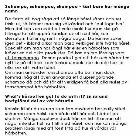
Schampo, schampoo, shampoo - kärt barn har många
namn
De flesta vill nog säga att så länge håret känns och ser
friskt ut, så känner man sig välvårdad och “put together”.
Men det kan vara svårt att veta exakt hur man ska gå
tillväga för att uppnå känslan av ett rent hår, som
dessutom håller sig rent i några dagar. Du känner säkert
igen det - ibland orkar man bara verkligen inte tvätta håret!
Speciellt om man har långt hår eller en hårbotten som
kräver en del olika produkter. Då kan en bra lösning vara
ett torrschampo
. Denna produkt ger ditt hår och hårbotten
nytt liv på ett kick, och funkar utmärkt när du inte har tid
eller ork att tvätta håret.
Om man använder torrschampo ofta bör man dock
komma ihåg att även använda ett djuprengörande
schampo då och då för att verkligen få bort alla rester av
torrschampot från hårbotten.
What’s hårbotten got to do with it? En ibland
bortglömd del av vår hårrutin
Kanske tillhör du skaran som kan använda basically vilket
schampo som helst, och både ditt hår och hårbotten
stortrivs. Många upplever dock från en tid till annan att
något inte står helt rätt till med håret, och här kan många
problem lösas med att först titta på hur vi vårdar vår
hårbotten.