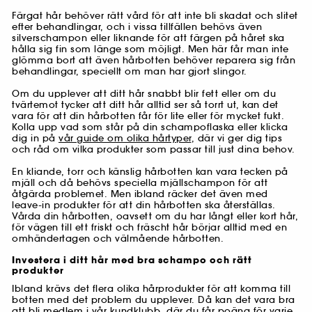
Färgat hår behöver rätt vård för att inte bli skadat och slitet
efter behandlingar, och i vissa tillfällen behövs även
silverschampon eller liknande för att färgen på håret ska
hålla sig fin som länge som möjligt. Men här får man inte
glömma bort att även hårbotten behöver reparera sig från
behandlingar, speciellt om man har gjort slingor.
Om du upplever att ditt hår snabbt blir fett eller om du
tvärtemot tycker att ditt hår alltid ser så torrt ut, kan det
vara för att din hårbotten får för lite eller för mycket fukt.
Kolla upp vad som står på din schampoflaska eller klicka
dig in på
vår guide om olika hårtyper
, där vi ger dig tips
och råd om vilka produkter som passar till just dina behov.
En kliande, torr och känslig hårbotten kan vara tecken på
mjäll och då behövs speciella mjällschampon för att
åtgärda problemet. Men ibland räcker det även med
leave-in produkter för att din hårbotten ska återställas.
Vårda din hårbotten, oavsett om du har långt eller kort hår,
för vägen till ett friskt och fräscht hår börjar alltid med en
omhändertagen och välmående hårbotten.
Investera i ditt hår med bra schampo och rätt
produkter
Ibland krävs det flera olika hårprodukter för att komma till
botten med det problem du upplever. Då kan det vara bra
att bli medlem i vår kundklubb, där du får poäng för varje