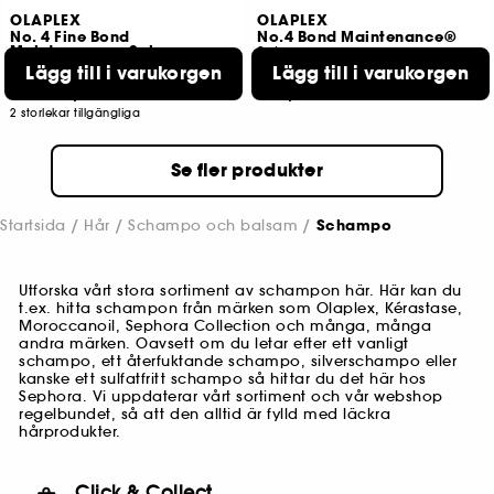
OLAPLEX
OLAPLEX
No. 4 Fine Bond
No.4 Bond Maintenance®
Maintenance – Schampo
Schampo
Lägg till i varukorgen
Lägg till i varukorgen
3
3
229,00 KR
399,00 KR
Från:
2 storlekar tillgängliga
Se fler produkter
Startsida
Hår
Schampo och balsam
Schampo
Utforska vårt stora sortiment av schampon här. Här kan du
t.ex. hitta schampon från märken som Olaplex, Kérastase,
Moroccanoil, Sephora Collection och många, många
andra märken. Oavsett om du letar efter ett vanligt
schampo, ett återfuktande schampo, silverschampo eller
kanske ett sulfatfritt schampo så hittar du det här hos
Sephora. Vi uppdaterar vårt sortiment och vår webshop
regelbundet, så att den alltid är fylld med läckra
hårprodukter.
Click & Collect