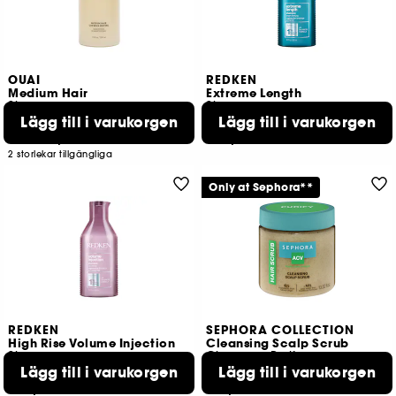
OUAI
REDKEN
Medium Hair
Extreme Length
Shampoo
Shampoo
Lägg till i varukorgen
Lägg till i varukorgen
11
30
185,00 KR
339,00 KR
Från:
2 storlekar tillgängliga
Only at Sephora**
REDKEN
SEPHORA COLLECTION
High Rise Volume Injection
Cleansing Scalp Scrub
Shampoo
Cleanse + Purify
Lägg till i varukorgen
Lägg till i varukorgen
32
430
309,00 KR
219,00 KR