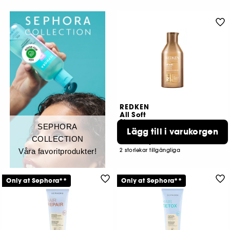
REDKEN
All Soft
Shampoo
SEPHORA
Lägg till i varukorgen
1
COLLECTION
309,00 KR
Från:
Våra favoritprodukter!
2 storlekar tillgängliga
Only at Sephora**
Only at Sephora**