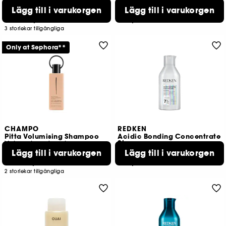
Bain Lumière Shampoo
Bain Hydra Fortifiant Shampoo
Lägg till i varukorgen
Lägg till i varukorgen
347
498
409,00 KR
409,00 KR
Från:
3 storlekar tillgängliga
Only at Sephora**
CHAMPO
REDKEN
Pitta Volumising Shampoo
Acidic Bonding Concentrate
Shampoo
Volymgivande schampo
Lägg till i varukorgen
Lägg till i varukorgen
537
240
139,00 KR
369,00 KR
Från:
2 storlekar tillgängliga