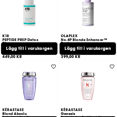
K18
OLAPLEX
PEPTIDE PREP Detox
No.4P Blonde Enhancer™
Shampoo
Toning
Color-Safe
Schampo
Lägg till i varukorgen
Lägg till i varukorgen
892
190
449,00 KR
399,00 KR
KÉRASTASE
KÉRASTASE
Blond Absolu
Genesis