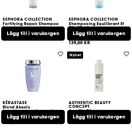
SEPHORA COLLECTION
SEPHORA COLLECTION
Fortifying Repair Shampoo
Shampooing Equilibrant Et
Clarifiant
Reparerande rengöring
Detox-shampo
Lägg till i varukorgen
Lägg till i varukorgen
25
25
149,00 KR
139,00 KR
Nyhet
KÉRASTASE
AUTHENTIC BEAUTY
CONCEPT
Blond Absolu
Amplify Cleanser
Bain Ultra-Violet Purple Shampoo
Volymschampo för fint hår
Lägg till i varukorgen
Lägg till i varukorgen
655
359,00 KR
409,00 KR