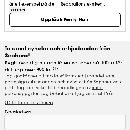
är ett exempel på det. Reparationstekniken
Replenicore-5 finns i alla Fenty Hair-produkter, för ett
Läs mer
oändligt antal stilar.
Upptäck Fenty Hair
"Från personer med lockigt hår till dem med rakt eller
vågigt hår, det finns garanterat något för dig."
Rihanna
Ditt hår med Fenty? Stronger by the style.
Ta emot nyheter och erbjudanden från
Sephora!
Registrera dig nu och få en voucher på 100 kr för
(1)
ditt köp över 899 kr.
Jag godkänner att motta välkomsterbjudandet samt
personliga erbjudanden och nyheter från Sephora via e-
post. Jag samtycker till behandlingen av
mina
personuppgifter.
Jag bekräftar att jag är minst 16 år.
(1) Till kampanjvillkoren
E-postadress