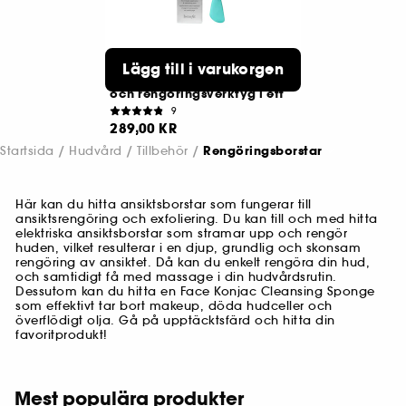
BENEFIT COSMETICS
Lägg till i varukorgen
Spatel med borste för
ansiktsmask – applikator
och rengöringsverktyg i ett
9
289,00 KR
Startsida
Hudvård
Tillbehör
Rengöringsborstar
Här kan du hitta ansiktsborstar som fungerar till
ansiktsrengöring och exfoliering. Du kan till och med hitta
elektriska ansiktsborstar som stramar upp och rengör
huden, vilket resulterar i en djup, grundlig och skonsam
rengöring av ansiktet. Då kan du enkelt rengöra din hud,
och samtidigt få med massage i din hudvårdsrutin.
Dessutom kan du hitta en Face Konjac Cleansing Sponge
som effektivt tar bort makeup, döda hudceller och
överflödigt olja. Gå på upptäcktsfärd och hitta din
favoritprodukt!
Mest populära produkter