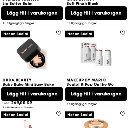
Lip Butter Balm
Soft Pinch Blush
Läppbalsam som återfuktar och vårdar
Flytande rouge i miniformat
Lägg till i varukorgen
Lägg till i varukorgen
4030
482
309,00 KR
199,00 KR
Från:
11 tillgängliga färger
5 tillgängliga färger
Hot on Social
Hot on Social
HUDA BEAUTY
MAKEUP BY MARIO
Baby Bake Mini Easy Bake
Sculpt & Pop On the Go
löspuder
Duo kontur och rouge i miniformat
Mini Easy Bake löspuder
Lägg till i varukorgen
Lägg till i varukorgen
12
449
409,00 KR
269,00 KR
Från:
3 tillgängliga färger
7 tillgängliga färger
Hot on Social
Hot on Social