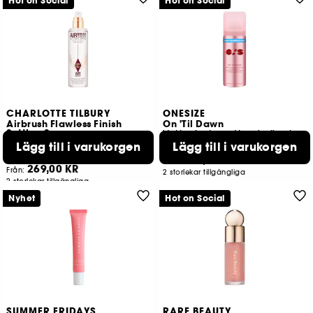
Hot on Social
Hot on Social
CHARLOTTE TILBURY
ONESIZE
Airbrush Flawless Finish
On 'Til Dawn
Setting Spray
Vattenfast, mattande fixeringssprej
Fixeringsspray för makeup
Lägg till i varukorgen
Lägg till i varukorgen
2906
2963
259,00 KR
Från:
269,00 KR
Från:
2 storlekar tillgängliga
2 storlekar tillgängliga
Nyhet
Hot on Social
SUMMER FRIDAYS
RARE BEAUTY