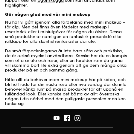
läppar, eller en
ögonskugga
som kan användas som
highlighter
.
Gör någon glad med vår mini makeup
Nu har vi gått igenom alla fördelarna med mini makeup –
för dig. Men det finns även fördelar med makeup i
resestorlek eller i miniutgåvor för någon du älskar. Dessa
små produkter är nämligen en fantastisk presentidé eller
julklapp för alla skönhetsentusiaster där ute.
De små förpackningarna är inte bara söta och praktiska,
de är också mycket användbara. Kanske har du en kompis
som ofta är ute och reser, eller en förälder som du gärna
vill skämma bort lite extra genom att ge dem många olika
produkter på en och samma gång.
Hitta allt du behöver inom mini makeup här på sidan, och
bli helt redo för din nästa resa eller nya vardag där du inte
behöver kånka runt på massa produkter för att uppnå en
fulländad look. Eller kanske det bästa av allt: överraska
någon i din närhet med den gulligaste presenten man kan
tänka sig.