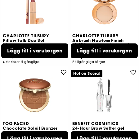
CHARLOTTE TILBURY
CHARLOTTE TILBURY
Pillow Talk Duo Set
Airbrush Flawless Finish
Läppset
Mattifierande puder i reseformat
Lägg till i varukorgen
Lägg till i varukorgen
453
662
359,00 KR
369,00 KR
4 storlekar tillgängliga
2 tillgängliga färger
Hot on Social
TOO FACED
BENEFIT COSMETICS
Chocolate Soleil Bronzer
24-Hour Brow Setter gel
Blurande bronzerpuder med matt finish
transparent ögonbrynsgel
Lägg till i varukorgen
Lägg till i varukorgen
31
4426