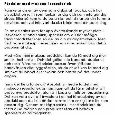
Fördelar med makeup i resestorlek
Kanske är du en av dem som älskar att packa, och har
utvecklat en rutin som funkar för dig och som inte ger dig
stress. Eller så kanske du bara står och stirrar på din tomma
resväska och vet inte vart du ska börja med din packning.
En av de saker som tar upp överraskande mycket plats i
resväskan är ofta smink, speciellt om du har många
favoritprodukter som en del av din vardagsmakeup. Men
tack vare makeup i resestorlek kan vi nu enkelt lösa detta
problem åt dig.
Med våra mini makeup produkter kan du få med dig mer
smink, helt enkelt. Och det gäller inte bara när du ska ut
och resa. Våra resestorlekar passar även jättebra i
handväskan eller ryggsäcken, så du enkelt kan ta med dig
sminket till jobbet eller skolan och bättra på det under
dagen.
Finns det flera fördelar? Absolut. En tredje fördel med
makeup i resestorlek är nämligen att du får möjlighet att
prova nya produkter, utan att köpa en fullstor förpackning.
Det kan vara dyrt att investera i en hel förpackning av en
produkt som du i slutändan kanske inte ens gillar eller som
passar dig. Genom att köpa smink i resestorlek kan du
testa olika märken och produkter utan att behöva
spendera en förmögenhet.