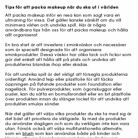
Tips för att packa makeup när du ska ut i världen
Att packa makeup inför en resa kan som sagt vara en
utmaning för vissa. Det gäller kanske särskilt om du vill
minimera vikten och undvika spill. Här är några
användbara tips från oss för att packa makeup och hålla
allt organiserat.
En bra start är att investera i sminkväskor och necessärer
som är speciellt designade för att organisera
sminkprodukter. Dessa väskor har olika fack och fickor som
gör det enkelt att hålla allt på plats och undvika att
produkterna blandas ihop eller skadas.
För att undvika spill är det viktigt att försegla produkterna
ordentligt. Använd tejp eller plastfolie för att täcka
öppningen på flytande produkter som foundation eller
nagellack. För pulverprodukter, som ögonskuggor eller
puder, kan du sätta en bomullsrondell eller en bit plastfolie
över produkten innan du stänger locket för att undvika att
produkten smulas sönder.
När det gäller att välja vilka produkter du ska ta med sig är
det bäst att prioritera de viktigaste. Ta med de produkter
du använder dagligen och som du verkligen inte kan vara
utan. Försök också att välja multifunktionella alternativ,
som en
blush
som kan användas både på kinder och