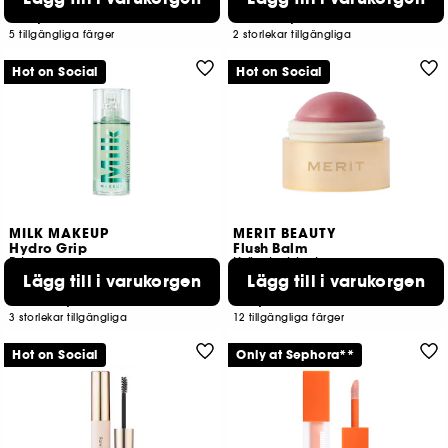
469,00 KR
229,00 KR
Från:
5 tillgängliga färger
2 storlekar tillgängliga
Hot on Social
Hot on Social
MILK MAKEUP
MERIT BEAUTY
Hydro Grip
Flush Balm
Primer
Krämig blush
Lägg till i varukorgen
Lägg till i varukorgen
9795
1292
249,00 KR
419,00 KR
Från:
3 storlekar tillgängliga
12 tillgängliga färger
Hot on Social
Only at Sephora**