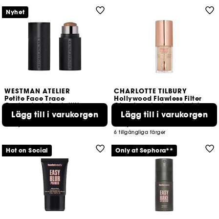
40 tillgängliga färger
4 tillgängliga färger
Nyhet
WESTMAN ATELIER
CHARLOTTE TILBURY
Petite Face Trace
Hollywood Flawless Filter
Contouringkräm i stiftform
Glow-booster i resestorlek
Lägg till i varukorgen
Lägg till i varukorgen
1013
450
369,00 KR
199,00 KR
6 tillgängliga färger
Hot on Social
Only at Sephora**