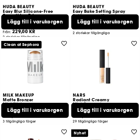
HUDA BEAUTY
HUDA BEAUTY
Easy Blur Silicone-Free
Easy Bake Setting Spray
Smoothing Primer
Settingspray för makeup med 16 timmars hållbarhet
Silikonfri utjämnande primer
Lägg till i varukorgen
Lägg till i varukorgen
1781
1491
229,00 KR
Från:
229,00 KR
Från:
2 storlekar tillgängliga
2 storlekar tillgängliga
Clean at Sephora
MILK MAKEUP
NARS
Matte Bronzer
Radiant Creamy
Mini Stick
Mini Concealer
Lägg till i varukorgen
Lägg till i varukorgen
588
21121
299,00 KR
225,00 KR
3 tillgängliga färger
29 tillgängliga färger
Nyhet