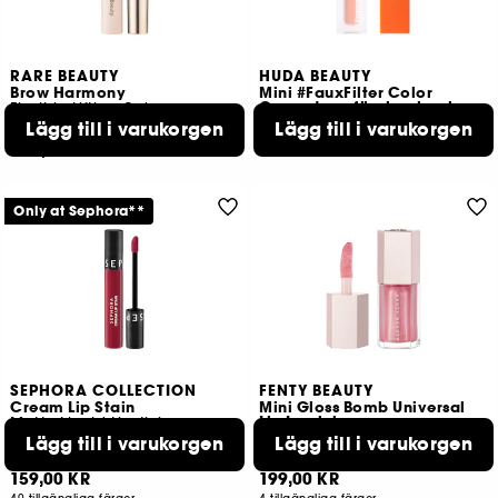
RARE BEAUTY
HUDA BEAUTY
Brow Harmony
Mini #FauxFilter Color
Corrector – färgkorrigering
Flexible Lifting Gel
Lägg till i varukorgen
189,00 KR
Lägg till i varukorgen
1676
269,00 KR
4 tillgängliga färger
Only at Sephora**
SEPHORA COLLECTION
FENTY BEAUTY
Cream Lip Stain
Mini Gloss Bomb Universal
Lip Luminizer
Matte Liquid Lipstick
Flytande, matt läppstift
Läppglans med sheasmör
Lägg till i varukorgen
Lägg till i varukorgen
3
149
159,00 KR
199,00 KR