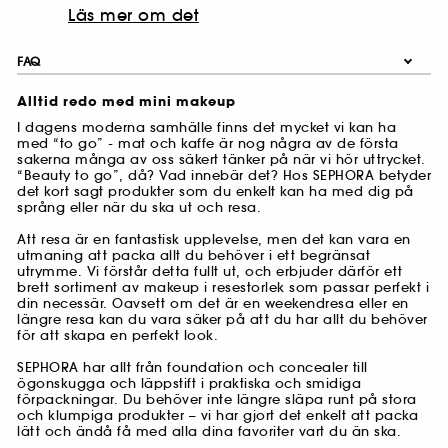
Läs mer om det
FAQ
Alltid redo med mini makeup
I dagens moderna samhälle finns det mycket vi kan ha
med “to go” - mat och kaffe är nog några av de första
sakerna många av oss säkert tänker på när vi hör uttrycket.
“Beauty to go”, då? Vad innebär det? Hos SEPHORA betyder
det kort sagt produkter som du enkelt kan ha med dig på
språng eller när du ska ut och resa.
Att resa är en fantastisk upplevelse, men det kan vara en
utmaning att packa allt du behöver i ett begränsat
utrymme. Vi förstår detta fullt ut, och erbjuder därför ett
brett sortiment av makeup i resestorlek som passar perfekt i
din necessär. Oavsett om det är en weekendresa eller en
längre resa kan du vara säker på att du har allt du behöver
för att skapa en perfekt look.
SEPHORA har allt från foundation och concealer till
ögonskugga och läppstift i praktiska och smidiga
förpackningar. Du behöver inte längre släpa runt på stora
och klumpiga produkter – vi har gjort det enkelt att packa
lätt och ändå få med alla dina favoriter vart du än ska.