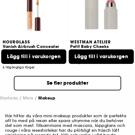
HOURGLASS
WESTMAN ATELIER
Vanish Airbrush Concealer
Petit Baby Cheeks
Ultralätt flytande concealer i resestorlek
Krämig blush i stiftform
Lägg till i varukorgen
Lägg till i varukorgen
123
1769
229,00 KR
369,00 KR
6 tillgängliga färger
Se fler produkter
Startsida
Minis
Makeup
Här hittar du våra mini-makeup produkter som är perfekta
att ta med på resan eller spara utrymme när du behöver
det som mest. Tillsammans med mascara, läppglans och
rouge i våra resestorlekar har du plötsligt en fräsch lätt