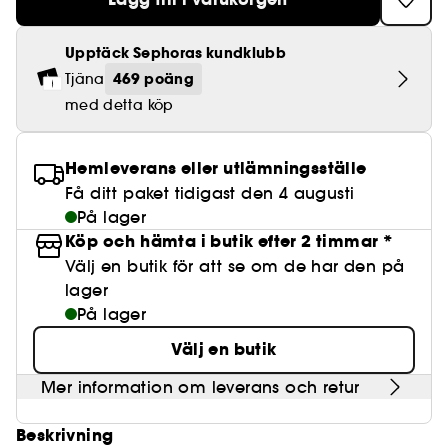
Lösögonfransar
Pennvässare
Clean hudvård
BB- & CC-krämer
Rodnad
Parfymer under 500 kr
High-Performance Hårvård
Powdery
Lock- och vågdefinition
Personal Care
Se allt
Make-up Trends
Skrubb för hårbotten
Nagelfilar & nagelklippare
Clean parfym
Upptäck Sephoras kundklubb
Paletter
Fläckar
Fragrance Layering
Hair Styling
Water
Återfuktning och näring
Best Skin Ever Shade Finder
Skincare meets Makeup
469 poäng
Tjäna
Se allt
Matningspapper
Clean hårvård
Porer
med detta köp
Säsongens dofter
Haircare Guide
Musk
Solskydd
Cream Lip Stain Shade Finder
Skin Longevity
Make it last
Parfym Highlights
Hårvård under 300 kr
Plattning
Self-Care Moment
Hemleverans eller utlämningsställe
Skincare meets Makeup
Få ditt paket tidigast den 4 augusti
Dofter berättar historier
Haircare Finder
Färgat hår
Affordable Skincare
På lager
Makeup Routine
Wonder Treatment
Köp och hämta i butik efter 2 timmar *
Do you speak Skincare
Find your favourite finish
Välj en butik för att se om de har den på
lager
Dear skin, I love you
Instant Lip Love
På lager
Välj en butik
Feel good makeup
Mer information om leverans och retur
Beskrivning