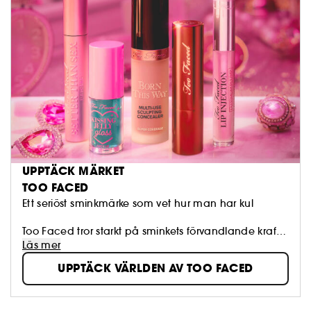
UPPTÄCK MÄRKET
TOO FACED
Ett seriöst sminkmärke som vet hur man har kul
Too Faced tror starkt på sminkets förvandlande kraft.
Vi uppmuntrar kvinnor att uttrycka sig med
Läs mer
självförtroende, kreativitet och friheten att drömma
UPPTÄCK VÄRLDEN AV TOO FACED
stort. Vi använder de mest innovativa ingredienserna
för att skapa revolutionerande, cruelty-free kosmetika
som framhäver din skönhet.