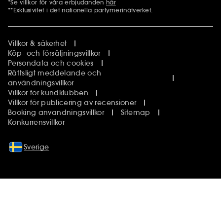
*Se villkor för våra erbjudanden
här
Ytterligare information
**Exklusivitet i det nationella parfymerinätverket.
Villkor & säkerhet
Köp- och försäljningsvillkor
Persondata och cookies
Rättsligt meddelande och
användningsvillkor
Villkor för kundklubben
Villkor för publicering av recensioner
Booking anvandningsvillkor
Sitemap
Konkurrensvillkor
Sverige