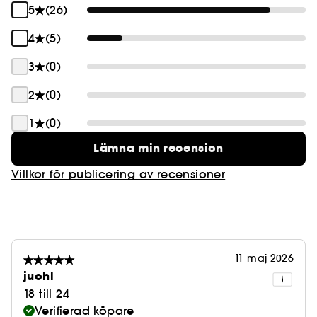
5
(26)
4
(5)
3
(0)
2
(0)
1
(0)
Lämna min recension
Villkor för publicering av recensioner
11 maj 2026
juohl
18 till 24
Verifierad köpare