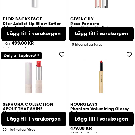
DIOR BACKSTAGE
GIVENCHY
Dior Addict Lip Glow Butter –
Rose Perfecto
högglansig vård för
Beautifying Lip Balm
läpparna
Lägg till i varukorgen
Lägg till i varukorgen
18
6
539,00 KR
499,00 KR
Från:
10 tillgängliga färger
8 tillgängliga färger
Only at Sephora**
SEPHORA COLLECTION
HOURGLASS
ABOUT THAT SHINE
Phantom Volumizing Glossy
Balm
Sheer shine lipstick
Lipbalm
Lägg till i varukorgen
Lägg till i varukorgen
55
166
189,00 KR
479,00 KR
20 tillgängliga färger
20 tillgängliga färger