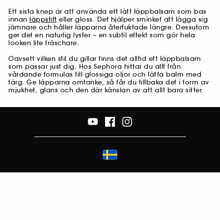
Ett sista knep är att använda ett lätt läppbalsam som bas
innan
läppstift
eller gloss. Det hjälper sminket att lägga sig
jämnare och håller läpparna återfuktade längre. Dessutom
ger det en naturlig lyster – en subtil effekt som gör hela
looken lite fräschare.
Oavsett vilken stil du gillar finns det alltid ett läppbalsam
som passar just dig. Hos Sephora hittar du allt från
vårdande formulas till glossiga oljor och lätta balm med
färg. Ge läpparna omtanke, så får du tillbaka det i form av
mjukhet, glans och den där känslan av att allt bara sitter.