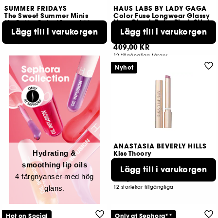
SUMMER FRIDAYS
HAUS LABS BY LADY GAGA
The Sweet Summer Minis
Color Fuse Longwear Glassy
Lip + Cheek Balm Blush Stick
Lip Butter Balm läppset i begränsad utgåva
Krämrouge
Lägg till i varukorgen
Lägg till i varukorgen
101
72
289,00 KR
409,00 KR
12 tillgängliga färger
Nyhet
ANASTASIA BEVERLY HILLS
Hydrating &
Kiss Theory
Läppbalsam
smoothing lip oils
Lägg till i varukorgen
571
4 färgnyanser med hög
249,00 KR
glans.
12 storlekar tillgängliga
Hot on Social
Only at Sephora**