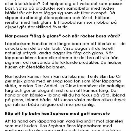
eller återfuktade? Det hjälper dig att välja det som passar
bäst. Satsa på produkter som samarbetar med huden
istället för att bara lägga sig som ett filter ovanpå. Då
slipper du ständigt återapplicera och får ett hållbart
resultat med frisk glans. Ett läppbalsam som jobbar på
djupet gör stor skillnad över tid.
När passar “färg & glans” och när räcker bara vård?
Läppbalsam handlar inte längre bara om att återfukta – de
är också en del av din look. Vissa dagar vill du ha ett
naturligt uttryck, andra dagar lite färg och glans. När
läpparna känns torra eller strama är det bra att vila från
pigment och använda återfuktande produkter. De hjälper
huden att återställa balansen.
När huden känns i form kan du leka mer. Fenty Skin Lip Oil
ger mjuk glans med en svag rosa ton som låter läpparna
stråla, medan Dior Addict Lip Glow framhäver din naturliga
färg och ger en elegant finish utan att kännas tung. Det
handlar om känsla – ibland vill du ha fokus på vård, ibland
på glans, ibland båda. Att kunna växla mellan olika uttryck
gör rutinen både roligare och mer personlig.
Köp ett lip balm hos Sephora med gott samvete
Att ta hand om läpparna kan vara lika snällt mot planeten
som mot huden. Hos Sephora finns läppbalsam med
växtbaserade oljor som jojoba och kokos, som återfuktar