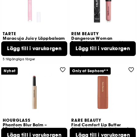
TARTE
REM BEAUTY
Maracuja Juicy Läppbalsam
Dangerous Woman
Tonat läppbalsam med hyaluronsyra
Lägg till i varukorgen
Lägg till i varukorgen
1890
11
319,00 KR
249,00 KR
5 tillgängliga färger
Nyhet
Only at Sephora**
HOURGLASS
RARE BEAUTY
Phantom Blur Balm –
Find Comfort Lip Butter
Läppbalsam
Återfuktande läppbalsam & nattmask
Lägg till i varukorgen
Lägg till i varukorgen
164
683