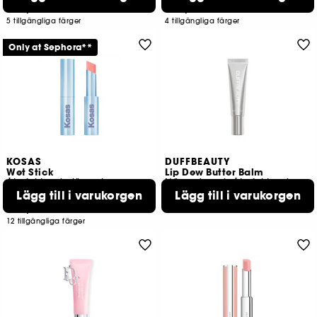
499,00 KR
239,00 KR
5 tillgängliga färger
4 tillgängliga färger
Only at Sephora**
KOSAS
DUFFBEAUTY
Wet Stick
Lip Dew Butter Balm
Återfuktande läppglans
Närande och Återfuktande Läppbalsam
Lägg till i varukorgen
309,00 KR
Lägg till i varukorgen
1259
329,00 KR
3 tillgängliga färger
12 tillgängliga färger