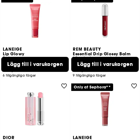
LANEIGE
REM BEAUTY
Lip Glowy
Essential Drip Glossy Balm
Balm
Läppbalsam med glans
Lägg till i varukorgen
Lägg till i varukorgen
2157
11
249,00 KR
259,00 KR
6 tillgängliga färger
9 tillgängliga färger
Only at Sephora**
DIOR
LANEIGE