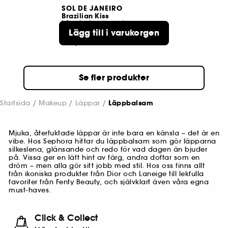
SOL DE JANEIRO
Brazilian Kiss
Läppbalsam med cupuaçu-smör
Lägg till i varukorgen
5523
199,00 KR
Se fler produkter
Startsida
Makeup
Läppar
Läppbalsam
Mjuka, återfuktade läppar är inte bara en känsla – det är en
vibe. Hos Sephora hittar du läppbalsam som gör läpparna
silkeslena, glänsande och redo för vad dagen än bjuder
på. Vissa ger en lätt hint av färg, andra doftar som en
dröm – men alla gör sitt jobb med stil. Hos oss finns allt
från ikoniska produkter från Dior och Laneige till lekfulla
favoriter från Fenty Beauty, och självklart även våra egna
must-haves.
Click & Collect