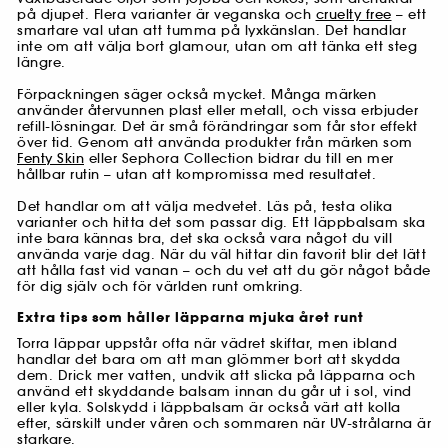
på djupet. Flera varianter är veganska och
cruelty free
– ett
smartare val utan att tumma på lyxkänslan. Det handlar
inte om att välja bort glamour, utan om att tänka ett steg
längre.
Förpackningen säger också mycket. Många märken
använder återvunnen plast eller metall, och vissa erbjuder
refill-lösningar. Det är små förändringar som får stor effekt
över tid. Genom att använda produkter från märken som
Fenty Skin
eller Sephora Collection bidrar du till en mer
hållbar rutin – utan att kompromissa med resultatet.
Det handlar om att välja medvetet. Läs på, testa olika
varianter och hitta det som passar dig. Ett läppbalsam ska
inte bara kännas bra, det ska också vara något du vill
använda varje dag. När du väl hittar din favorit blir det lätt
att hålla fast vid vanan – och du vet att du gör något både
för dig själv och för världen runt omkring.
Extra tips som håller läpparna mjuka året runt
Torra läppar uppstår ofta när vädret skiftar, men ibland
handlar det bara om att man glömmer bort att skydda
dem. Drick mer vatten, undvik att slicka på läpparna och
använd ett skyddande balsam innan du går ut i sol, vind
eller kyla. Solskydd i läppbalsam är också värt att kolla
efter, särskilt under våren och sommaren när UV-strålarna är
starkare.