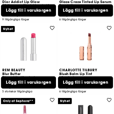
Dior Addict Lip Glow
Glaze Craze Tinted Lip Serum
48-timmars återfuktande läppbalsam, pH-aktiverad färg
Tonat läppserum
Lägg till i varukorgen
Lägg till i varukorgen
176
244
499,00 KR
269,00 KR
Från:
9 tillgängliga färger
6 tillgängliga färger
Nyhet
REM BEAUTY
CHARLOTTE TILBURY
Blur Butter
Blush Balm Lip Tint
Blurred lip läppbalsam
Läppbalsam
Lägg till i varukorgen
Lägg till i varukorgen
181
454
299,00 KR
469,00 KR
5 storlekar tillgängliga
6 tillgängliga färger
Only at Sephora**
Nyhet