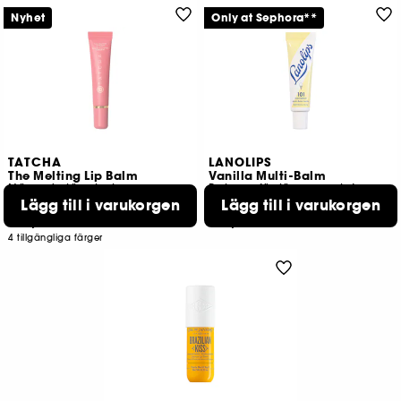
Nyhet
Only at Sephora**
TATCHA
LANOLIPS
The Melting Lip Balm
Vanilla Multi-Balm
Närande läppbalsam
Balsam för läppar och torr hud
Lägg till i varukorgen
Lägg till i varukorgen
47
2
379,00 KR
179,00 KR
4 tillgängliga färger