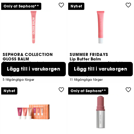
Only at Sephora**
Nyhet
SEPHORA COLLECTION
SUMMER FRIDAYS
GLOSS BALM
Lip Butter Balm
Plumpande läppbalsam med glänsande färg
Läppbalsam som återfuktar och vårdar
Lägg till i varukorgen
Lägg till i varukorgen
13
4023
139,00 KR
309,00 KR
Från:
5 tillgängliga färger
11 tillgängliga färger
Nyhet
Only at Sephora**