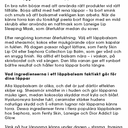
En bra rutin börjar med att använda rätt produkter vid rätt
tillfälle. Börja alltid med helt rena läppar – ta bort smink
och smuts så att balsamet verkligen kan arbeta. När de
känns torra kan du försiktigt peela bort flagor med en mild
skrubb eller använda en nattmask som Laneige Lip
Sleeping Mask, som återfuktar medan du sover.
Efter rengöring kommer återfuktning. Välj ett läppbalsam
med sheasmör, kokos eller mjukgörande oljor som kapslar
in fukten. På dagen passar något lättare, som Fenty Skin
Lip Oil eller Sephora Collection Lip Balm, som ger vård och
en snygg finish. Ha alltid ett balsam nära – i väskan, på
skrivbordet och vid sängen. Den lilla vanan ger ett synbart
bättre resultat och håller torra läppar borta längre.
Vad ingredienserna i ett läppbalsam faktiskt gör för
dina läppar
Alla läppbalsam är olika, och det är just därför effekten
skiljer sig. Sheasmör smälter in i huden och gör läpparna
mjuka igen, medan kokosolja skyddar mot kyla och blåst.
Hyaluronsyra binder fukt, ceramider stärker hudens
naturliga skydd och E-vitamin lugnar när läpparna känns
torra. Dessa ingredienser finns i flera populära läppbalsam
hos Sephora, som Fenty Skin, Laneige och Dior Addict Lip
Glow.
Tänk på hur läpparna känns under dagen – strama, fnasiga