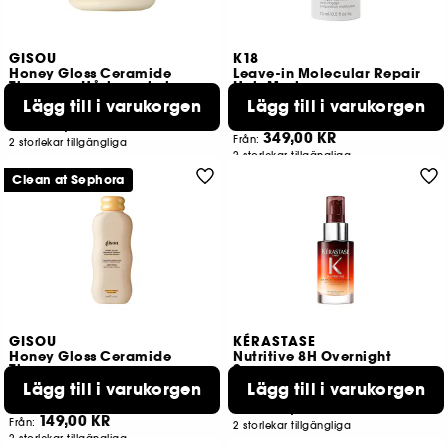
GISOU
K18
Honey Gloss Ceramide
Leave-in Molecular Repair
Therapy – Hårinpackning
Hair Mask
Treatment for Damaged Hair
Lägg till i varukorgen
Lägg till i varukorgen
187
5073
279,00 KR
Från:
349,00 KR
Från:
2 storlekar tillgängliga
2 storlekar tillgängliga
Clean at Sephora
GISOU
KÉRASTASE
Honey Gloss Ceramide
Nutritive 8H Overnight
Therapy
Serum
Återfuktande schampo
Lägg till i varukorgen
Lägg till i varukorgen
152
12
429,00 KR
Från:
149,00 KR
Från:
2 storlekar tillgängliga
2 storlekar tillgängliga