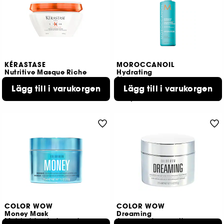
KÉRASTASE
MOROCCANOIL
Nutritive Masque Riche
Hydrating
Shampoo
Lägg till i varukorgen
Lägg till i varukorgen
177
2458
649,00 KR
309,00 KR
COLOR WOW
COLOR WOW
Money Mask
Dreaming
Moisturising hair mask
Avancerad reparations- och ytbehandling