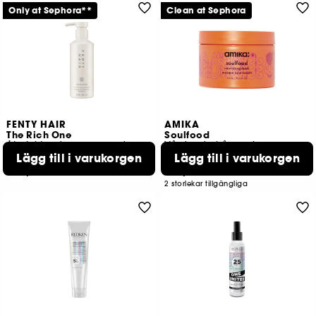
Only at Sephora**
Clean at Sephora
FENTY HAIR
AMIKA
The Rich One
Soulfood
Återfuktande reparerande schampo
Vårdande hårmask
Lägg till i varukorgen
Lägg till i varukorgen
276
2236
389,00 KR
379,00 KR
2 storlekar tillgängliga