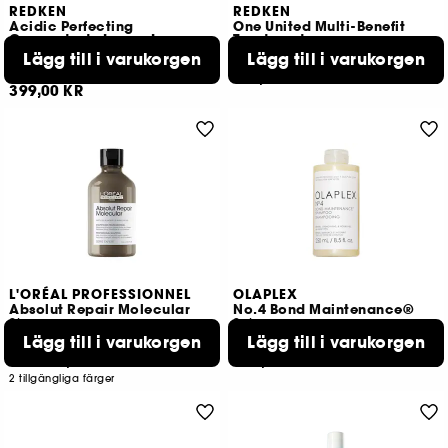
REDKEN
REDKEN
Acidic Perfecting
One United Multi-Benefit
Concentrate Leave-In
Treatment
Treatment
Lägg till i varukorgen
Lägg till i varukorgen
109
80
279,00 KR
399,00 KR
L'ORÉAL PROFESSIONNEL
OLAPLEX
Absolut Repair Molecular
No.4 Bond Maintenance®
Shampoo
Schampo
Lägg till i varukorgen
Lägg till i varukorgen
33
3
359,00 KR
399,00 KR
Från:
2 tillgängliga färger