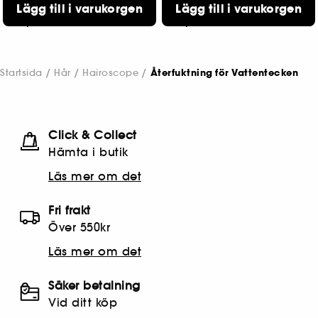
Lägg till i varukorgen
Lägg till i varukorgen
777
678
599,00 KR
599,00 KR
Startsida
Hår
Hairoscope
Återfuktning för Vattentecken
Click & Collect
Hämta i butik​
Läs mer om det
Fri frakt
Över 550kr
Läs mer om det
Säker betalning
Vid ditt köp