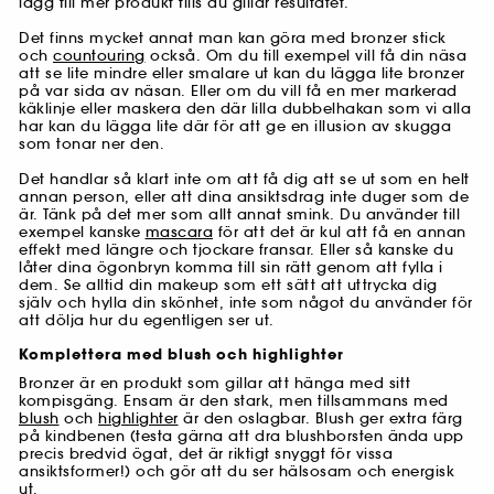
lägg till mer produkt tills du gillar resultatet.
Det finns mycket annat man kan göra med bronzer stick
och
countouring
också. Om du till exempel vill få din näsa
att se lite mindre eller smalare ut kan du lägga lite bronzer
på var sida av näsan. Eller om du vill få en mer markerad
käklinje eller maskera den där lilla dubbelhakan som vi alla
har kan du lägga lite där för att ge en illusion av skugga
som tonar ner den.
Det handlar så klart inte om att få dig att se ut som en helt
annan person, eller att dina ansiktsdrag inte duger som de
är. Tänk på det mer som allt annat smink. Du använder till
exempel kanske
mascara
för att det är kul att få en annan
effekt med längre och tjockare fransar. Eller så kanske du
låter dina ögonbryn komma till sin rätt genom att fylla i
dem. Se alltid din makeup som ett sätt att uttrycka dig
själv och hylla din skönhet, inte som något du använder för
att dölja hur du egentligen ser ut.
Komplettera med blush och highlighter
Bronzer är en produkt som gillar att hänga med sitt
kompisgäng. Ensam är den stark, men tillsammans med
blush
och
highlighter
är den oslagbar. Blush ger extra färg
på kindbenen (testa gärna att dra blushborsten ända upp
precis bredvid ögat, det är riktigt snyggt för vissa
ansiktsformer!) och gör att du ser hälsosam och energisk
ut.