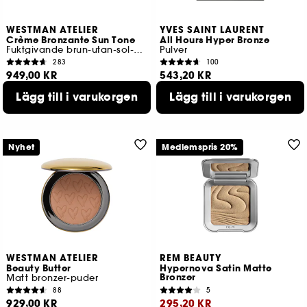
WESTMAN ATELIER
YVES SAINT LAURENT
Crème Bronzante Sun Tone
All Hours Hyper Bronze
Fuktgivande brun-utan-sol-kräm
Pulver
283
100
949,00 KR
543,20 KR
4 tillgängliga färger
Lägg till i varukorgen
Lägg till i varukorgen
Lägsta pris : 679,00 KR
5 tillgängliga färger
Nyhet
Medlemspris 20%
WESTMAN ATELIER
REM BEAUTY
Beauty Butter
Hypernova Satin Matte
Bronzer
Matt bronzer-puder
88
5
929,00 KR
295,20 KR