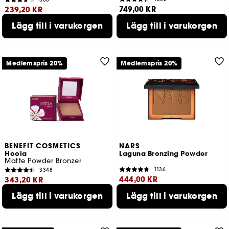
749,00 KR
239,20 KR
4 tillgängliga färger
Lägg till i varukorgen
Lägg till i varukorgen
Lägsta pris : 299,00 KR
3 tillgängliga färger
Medlemspris 20%
Medlemspris 20%
BENEFIT COSMETICS
NARS
Hoola
Laguna Bronzing Powder
Matte Powder Bronzer
1136
3348
444,00 KR
343,20 KR
Lägg till i varukorgen
Lägg till i varukorgen
Lägsta pris : 555,00 KR
Lägsta pris : 429,00 KR
4 tillgängliga färger
7 tillgängliga färger