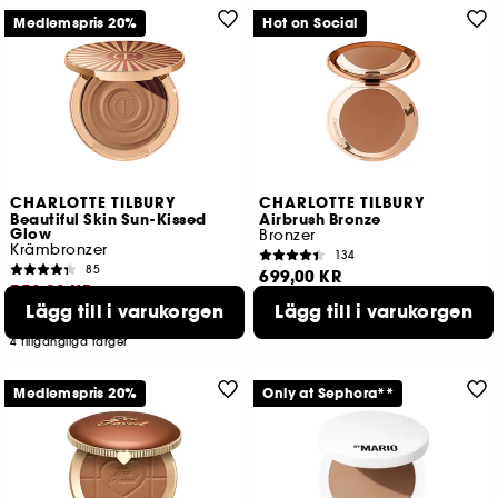
Medlemspris 20%
Hot on Social
CHARLOTTE TILBURY
CHARLOTTE TILBURY
Beautiful Skin Sun-Kissed
Airbrush Bronze
Glow
Bronzer
Krämbronzer
134
85
699,00 KR
559,20 KR
4 tillgängliga färger
Lägg till i varukorgen
Lägg till i varukorgen
Lägsta pris : 699,00 KR
4 tillgängliga färger
Medlemspris 20%
Only at Sephora**