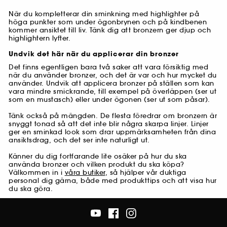
När du kompletterar din sminkning med highlighter på
höga punkter som under ögonbrynen och på kindbenen
kommer ansiktet till liv. Tänk dig att bronzern ger djup och
highlightern lyfter.
Undvik det här när du applicerar din bronzer
Det finns egentligen bara två saker att vara försiktig med
när du använder bronzer, och det är var och hur mycket du
använder. Undvik att applicera bronzer på ställen som kan
vara mindre smickrande, till exempel på överläppen (ser ut
som en mustasch) eller under ögonen (ser ut som påsar).
Tänk också på mängden. De flesta föredrar om bronzern är
snyggt tonad så att det inte blir några skarpa linjer. Linjer
ger en sminkad look som drar uppmärksamheten från dina
ansiktsdrag, och det ser inte naturligt ut.
Känner du dig fortfarande lite osäker på hur du ska
använda bronzer och vilken produkt du ska köpa?
Välkommen in i
våra butiker
, så hjälper vår duktiga
personal dig gärna, både med produkttips och att visa hur
du ska göra.