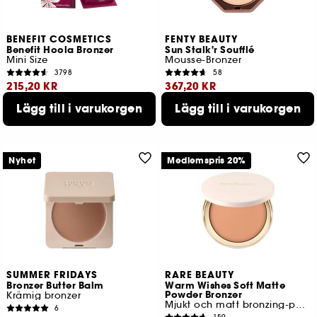
BENEFIT COSMETICS
FENTY BEAUTY
Benefit Hoola Bronzer
Sun Stalk'r Soufflé
Mini Size
Mousse-Bronzer
3798
58
215,20 KR
367,20 KR
Lägg till i varukorgen
Lägg till i varukorgen
Lägsta pris : 269,00 KR
Lägsta pris : 459,00 KR
6 tillgängliga färger
Nyhet
Medlemspris 20%
SUMMER FRIDAYS
RARE BEAUTY
Bronzer Butter Balm
Warm Wishes Soft Matte
Powder Bronzer
Krämig bronzer
Mjukt och matt bronzing-puder
6