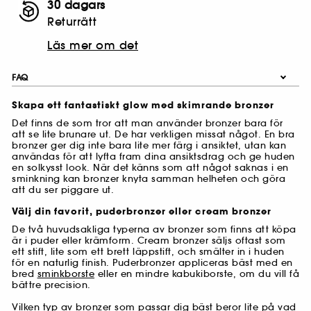
30 dagars
Returrätt
Läs mer om det
FAQ
Skapa ett fantastiskt glow med skimrande bronzer
Det finns de som tror att man använder bronzer bara för
att se lite brunare ut. De har verkligen missat något. En bra
bronzer ger dig inte bara lite mer färg i ansiktet, utan kan
användas för att lyfta fram dina ansiktsdrag och ge huden
en solkysst look. När det känns som att något saknas i en
sminkning kan bronzer knyta samman helheten och göra
att du ser piggare ut.
Välj din favorit, puderbronzer eller cream bronzer
De två huvudsakliga typerna av bronzer som finns att köpa
är i puder eller krämform. Cream bronzer säljs oftast som
ett stift, lite som ett brett läppstift, och smälter in i huden
för en naturlig finish. Puderbronzer appliceras bäst med en
bred
sminkborste
eller en mindre kabukiborste, om du vill få
bättre precision.
Vilken typ av bronzer som passar dig bäst beror lite på vad