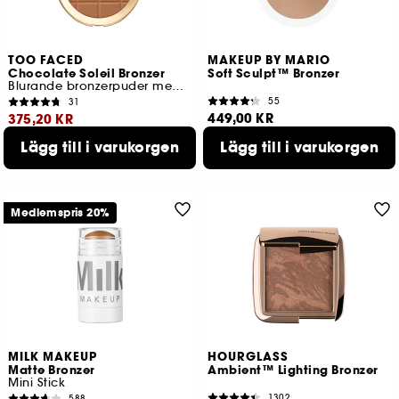
TOO FACED
MAKEUP BY MARIO
Chocolate Soleil Bronzer
Soft Sculpt™ Bronzer
Blurande bronzerpuder med matt finish
55
31
449,00 KR
375,20 KR
6 tillgängliga färger
Lägg till i varukorgen
Lägg till i varukorgen
Lägsta pris : 469,00 KR
5 tillgängliga färger
Medlemspris 20%
MILK MAKEUP
HOURGLASS
Matte Bronzer
Ambient™ Lighting Bronzer
Mini Stick
1302
588