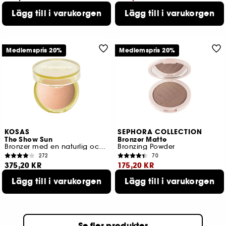
3 tillgängliga färger
Lägg till i varukorgen
Lägg till i varukorgen
Lägsta pris : 369,00 KR
5 tillgängliga färger
Medlemspris 20%
Medlemspris 20%
KOSAS
SEPHORA COLLECTION
The Show Sun
Bronzer Matte
Bronzer med en naturlig och lysterfull finish
Bronzing Powder
272
70
375,20 KR
175,20 KR
Lägg till i varukorgen
Lägg till i varukorgen
Lägsta pris : 469,00 KR
Lägsta pris : 219,00 KR
5 tillgängliga färger
3 tillgängliga färger
Se fler produkter