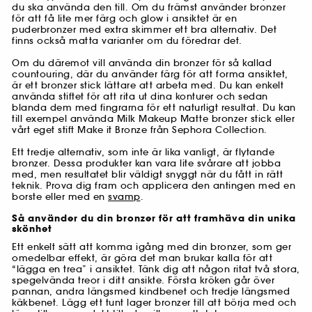
du ska använda den till. Om du främst använder bronzer
för att få lite mer färg och glow i ansiktet är en
puderbronzer med extra skimmer ett bra alternativ. Det
finns också matta varianter om du föredrar det.
Om du däremot vill använda din bronzer för så kallad
countouring, där du använder färg för att forma ansiktet,
är ett bronzer stick lättare att arbeta med. Du kan enkelt
använda stiftet för att rita ut dina konturer och sedan
blanda dem med fingrarna för ett naturligt resultat. Du kan
till exempel använda Milk Makeup Matte bronzer stick eller
vårt eget stift Make it Bronze från Sephora Collection.
Ett tredje alternativ, som inte är lika vanligt, är flytande
bronzer. Dessa produkter kan vara lite svårare att jobba
med, men resultatet blir väldigt snyggt när du fått in rätt
teknik. Prova dig fram och applicera den antingen med en
borste eller med en
svamp
.
Så använder du din bronzer för att framhäva din unika
skönhet
Ett enkelt sätt att komma igång med din bronzer, som ger
omedelbar effekt, är göra det man brukar kalla för att
“lägga en trea” i ansiktet. Tänk dig att någon ritat två stora,
spegelvända treor i ditt ansikte. Första kröken går över
pannan, andra längsmed kindbenet och tredje längsmed
käkbenet. Lägg ett tunt lager bronzer till att börja med och