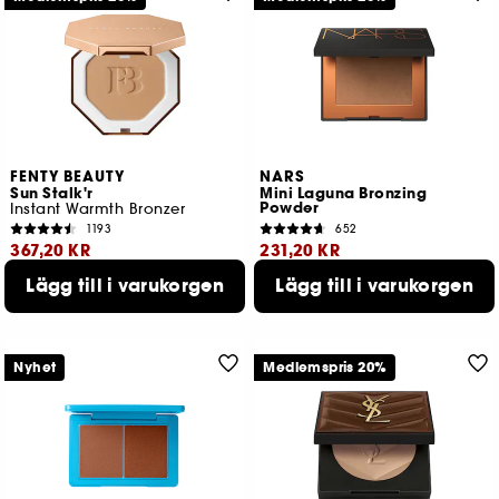
FENTY BEAUTY
NARS
Sun Stalk'r
Mini Laguna Bronzing
Powder
Instant Warmth Bronzer
1193
652
367,20 KR
231,20 KR
Lägg till i varukorgen
Lägg till i varukorgen
Lägsta pris : 459,00 KR
Lägsta pris : 289,00 KR
9 tillgängliga färger
Nyhet
Medlemspris 20%