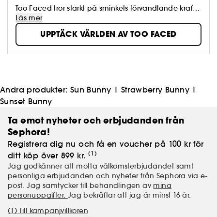
Too Faced tror starkt på sminkets förvandlande kraft.
Vi uppmuntrar kvinnor att uttrycka sig med
Läs mer
självförtroende, kreativitet och friheten att drömma
UPPTÄCK VÄRLDEN AV TOO FACED
stort. Vi använder de mest innovativa ingredienserna
för att skapa revolutionerande, cruelty-free kosmetika
som framhäver din skönhet.
Andra produkter:
Sun Bunny
|
Strawberry Bunny
|
Sunset Bunny
Ta emot nyheter och erbjudanden från
Sephora!
Registrera dig nu och få en voucher på 100 kr för
(1)
ditt köp över 899 kr.
Jag godkänner att motta välkomsterbjudandet samt
personliga erbjudanden och nyheter från Sephora via e-
post. Jag samtycker till behandlingen av
mina
personuppgifter.
Jag bekräftar att jag är minst 16 år.
(1) Till kampanjvillkoren