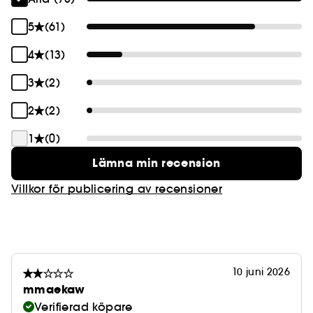
• Utsökt doft av kokoskräm
5
(61)
4
(13)
3
(2)
2
(2)
1
(0)
Lämna min recension
Villkor för publicering av recensioner
10 juni 2026
mmaekaw
Verifierad köpare