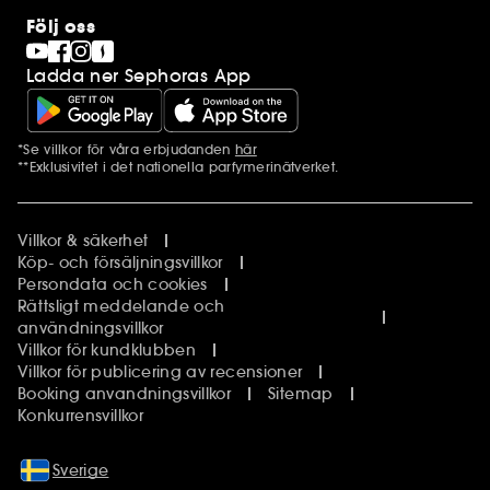
Följ oss
Ladda ner Sephoras App
*Se villkor för våra erbjudanden
här
Ytterligare information
**Exklusivitet i det nationella parfymerinätverket.
Villkor & säkerhet
Köp- och försäljningsvillkor
Persondata och cookies
Rättsligt meddelande och
användningsvillkor
Villkor för kundklubben
Villkor för publicering av recensioner
Booking anvandningsvillkor
Sitemap
Konkurrensvillkor
Sverige