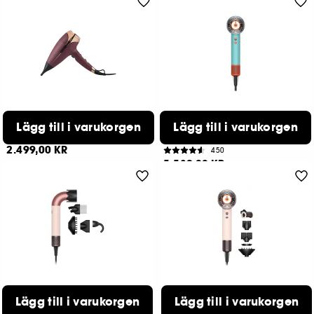
GHD
DYSON
Lägg till i varukorgen
Lägg till i varukorgen
Helios®
Supersonic Nural™
Hårtork
Hårfön
2.499,00 KR
450
5.589,00 KR
DYSON
DYSON
Lägg till i varukorgen
Lägg till i varukorgen
Supersonic r™
Supersonic Nural™
Hårfön Lockig till Väldigt lockig
Hårfön Rakt till Vågig