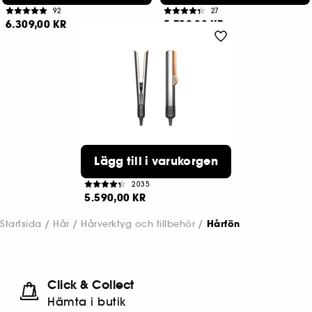
92
27
6.309,00 KR
5.729,00 KR
DYSON
Lägg till i varukorgen
Airstrait™
Styler
2035
5.590,00 KR
Startsida
Hår
Hårverktyg och tillbehör
Hårfön
Click & Collect
Hämta i butik​