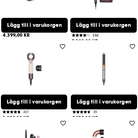
GHD
DYSON
Lägg till i varukorgen
Lägg till i varukorgen
Duet blowdry
Airwrap co-anda 2x
Wet-To-Dry
Multistyler och hårfön Rakt till Vågig
4.399,00 KR
266
7.209,00 KR
DYSON
DYSON
Lägg till i varukorgen
Lägg till i varukorgen
Supersonic Travel™
Airwrap™ Origin
Hårfön
Multi-styler and dryer
221
35
3.259,00 KR
5.159,00 KR