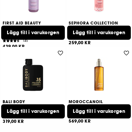
FIRST AID BEAUTY
SEPHORA COLLECTION
After-shower nourishing
Lift & Firm
body oil
Lägg till i varukorgen
Lägg till i varukorgen
Uppstramande och återfuktande
Närande kroppsolja
19
145
259,00 KR
439,00 KR
BALI BODY
MOROCCANOIL
Cacao Tanning Oil SPF 15
Dry Body Oil
Skyddande sololja
Lägg till i varukorgen
Lägg till i varukorgen
235
1
569,00 KR
319,00 KR