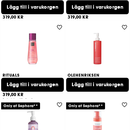
Stress Fix™
The Ritual of Ayurveda
Composition Oil
Lägg till i varukorgen
Torrolja för kropp och hår
Lägg till i varukorgen
1
45
319,00 KR
319,00 KR
RITUALS
OLEHENRIKSEN
The Ritual of Yozakura
TOUCH
Skimrande kroppsolja
Lägg till i varukorgen
Nourishing body oil
Lägg till i varukorgen
379,00 KR
51
319,00 KR
2 storlekar tillgängliga
Only at Sephora**
Only at Sephora**