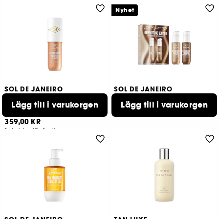
Nyhet
SOL DE JANEIRO
SOL DE JANEIRO
Glowmotions Glow Oil
Glowmotions Body Oil Set
Lägg till i varukorgen
Glittrig och närande kroppsolja
Lägg till i varukorgen
Set med skimrande & närande kroppsoljor
369,00 KR
2465
359,00 KR
2 storlekar tillgängliga