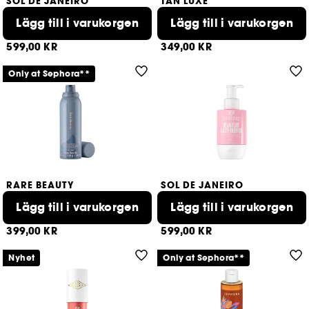
SOL DE JANEIRO
TAN LUXE
Bum Bum Body Firmeza Oil
The Gradual
Body oil
Lägg till i varukorgen
Gradual Self Tan Lotion
Lägg till i varukorgen
1692
264
599,00 KR
349,00 KR
Only at Sephora**
RARE BEAUTY
SOL DE JANEIRO
Find Comfort Feel Seen
Beija Flor™ Elasti-Body Oil
Lägg till i varukorgen
Återfuktande kroppsmousse som förvandlas till olja
Plumpande kroppsolja
Lägg till i varukorgen
287
506
399,00 KR
599,00 KR
Nyhet
Only at Sephora**