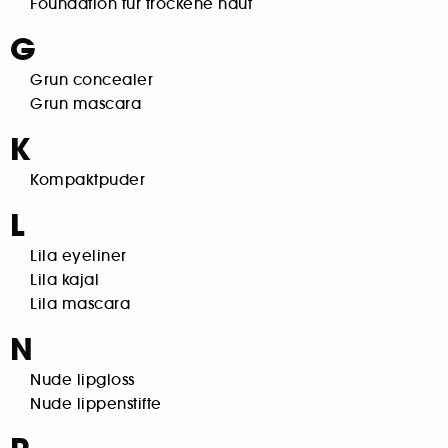
Foundation fur trockene haut
G
Grun concealer
Grun mascara
K
Kompaktpuder
L
Lila eyeliner
Lila kajal
Lila mascara
N
Nude lipgloss
Nude lippenstifte