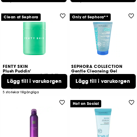
379,00 KR
349,00 KR
Clean at Sephora
Only at Sephora**
FENTY SKIN
SEPHORA COLLECTION
Plush Puddin'
Gentle Cleansing Gel
Reparerande mask för fylliga läppar
Ansikte och ögon
Lägg till i varukorgen
Lägg till i varukorgen
650
182
229,00 KR
139,00 KR
5 storlekar tillgängliga
Hot on Social