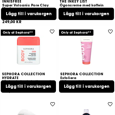
INNISFREE
THE INKEY LIST
Super Volcanic Pore Clay
Ögoncreme med koffein
Mask
Pore Control & Matifying
Lägg till i varukorgen
Lägg till i varukorgen
1
32
179,00 KR
249,00 KR
Only at Sephora**
Only at Sephora**
SEPHORA COLLECTION
SEPHORA COLLECTION
HYDRATE
Exfoliera
Vårdande body butter med sheasmör
Utjämnande kroppsskrubb med AHA
Lägg till i varukorgen
199,00 KR
Lägg till i varukorgen
131
299,00 KR