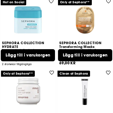
Hot on Social
Only at Sephora**
SEPHORA COLLECTION
SEPHORA COLLECTION
HYDRATE
Transforming Masks
lugnande krämbalsam med lipider och ceramider
Hydrogelmasker för ögonen
C-vitamin
Lägg till i varukorgen
Lägg till i varukorgen
207
122
219,00 KR
Från:
69,00 KR
2 storlekar tillgängliga
Only at Sephora**
Clean at Sephora