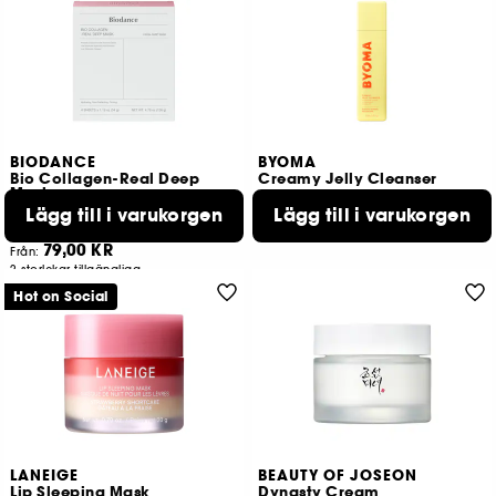
BIODANCE
BYOMA
Bio Collagen-Real Deep
Creamy Jelly Cleanser
Mask
återfuktande och uppstramande mask
Lägg till i varukorgen
Lägg till i varukorgen
281
78
169,00 KR
79,00 KR
Från:
2 storlekar tillgängliga
Hot on Social
LANEIGE
BEAUTY OF JOSEON
Lip Sleeping Mask
Dynasty Cream