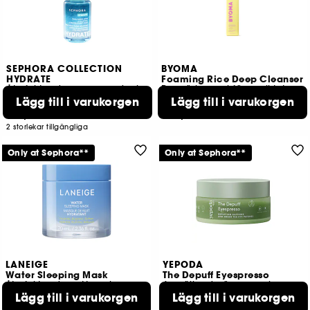
SEPHORA COLLECTION
BYOMA
HYDRATE
Foaming Rice Deep Cleanser
Återfuktande serum med mikrobubblor, hyaluronsyra + polyglutaminsyra
Rengöringsgel för ansiktet
Lägg till i varukorgen
Lägg till i varukorgen
181
5
319,00 KR
209,00 KR
2 storlekar tillgängliga
Only at Sephora**
Only at Sephora**
LANEIGE
YEPODA
Water Sleeping Mask
The Depuff Eyespresso
Återfuktande nattmask
Avsvällande ögonmasker med koffein och grönt te
Lägg till i varukorgen
Lägg till i varukorgen
330
22