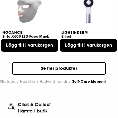
NOOANCE
LIGHTINDERM
Elite X600 LED Face Mask
Enhet
Anti-aging LED-ansiktsmask
Patenterad LED-teknik med 5 lampor för att regenerera huden
Lägg till i varukorgen
4.329,00 KR
Lägg till i varukorgen
1
7.899,00 KR
Se fler produkter
Startsida
Hudvård
Hudvård Trends
Self-Care Moment
Click & Collect
Hämta i butik​