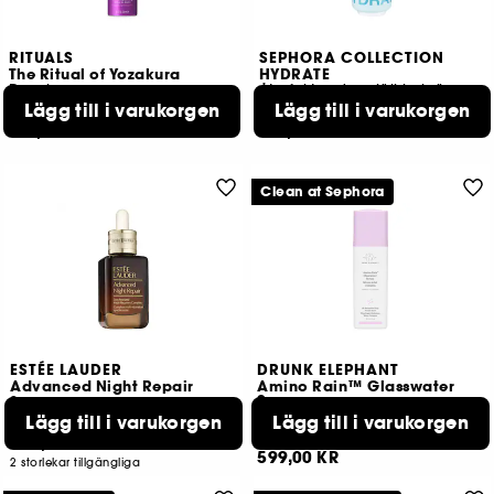
RITUALS
SEPHORA COLLECTION
The Ritual of Yozakura
HYDRATE
Duschmousse
Återfuktande mjölkig kräm med hyaluronsyra
Lägg till i varukorgen
Lägg till i varukorgen
46
210
129,00 KR
199,00 KR
Clean at Sephora
ESTÉE LAUDER
DRUNK ELEPHANT
Advanced Night Repair
Amino Rain™ Glasswater
Serum
Serum
Återfuktande ansiktsserum
Lägg till i varukorgen
Lägg till i varukorgen
3834
587
909,00 KR
599,00 KR
2 storlekar tillgängliga