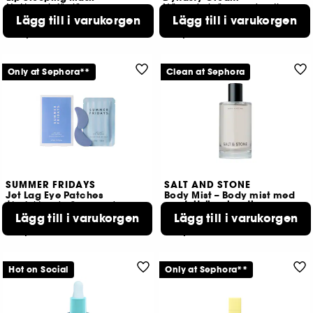
Nattmask för läpparna
Närande kräm med anti-age-fördelar
Lägg till i varukorgen
Lägg till i varukorgen
6092
118
299,00 KR
289,00 KR
Only at Sephora**
Clean at Sephora
SUMMER FRIDAYS
SALT AND STONE
Jet Lag Eye Patches
Body Mist – Body mist med
sandelträ och vetiver
Återfuktande ögonpads
Lägg till i varukorgen
Lägg till i varukorgen
742
3109
339,00 KR
539,00 KR
Hot on Social
Only at Sephora**