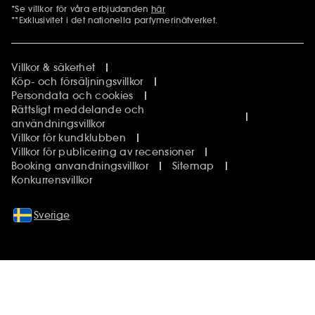
*Se villkor för våra erbjudanden
här
Ytterligare information
**Exklusivitet i det nationella parfymerinätverket.
Villkor & säkerhet
Köp- och försäljningsvillkor
Persondata och cookies
Rättsligt meddelande och
användningsvillkor
Villkor för kundklubben
Villkor för publicering av recensioner
Booking anvandningsvillkor
Sitemap
Konkurrensvillkor
Sverige