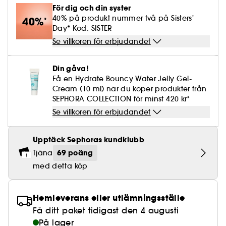
Lösögonfransar
Pennvässare
Clean hudvård
BB- & CC-krämer
Rodnad
För dig och din syster
Parfymer under 500 kr
High-Performance Hårvård
Powdery
Lock- och vågdefinition
Personal Care
Se allt
Make-up Trends
Skrubb för hårbotten
40% på produkt nummer två på Sisters'
Nagelfilar & nagelklippare
Clean parfym
Paletter
Day* Kod: SISTER
Fläckar
Fragrance Layering
Hair Styling
Water
Återfuktning och näring
Best Skin Ever Shade Finder
Skincare meets Makeup
Se villkoren för erbjudandet
Se allt
Matningspapper
Clean hårvård
Porer
Säsongens dofter
Haircare Guide
Musk
Solskydd
Cream Lip Stain Shade Finder
Skin Longevity
Make it last
Din gåva!
Parfym Highlights
Hårvård under 300 kr
Få en Hydrate Bouncy Water Jelly Gel-
Plattning
Self-Care Moment
Skincare meets Makeup
Cream (10 ml) när du köper produkter från
Dofter berättar historier
Haircare Finder
SEPHORA COLLECTION för minst 420 kr*
Färgat hår
Affordable Skincare
Makeup Routine
Se villkoren för erbjudandet
Wonder Treatment
Do you speak Skincare
Find your favourite finish
Upptäck Sephoras kundklubb
Dear skin, I love you
69 poäng
Tjäna
Instant Lip Love
med detta köp
Feel good makeup
Hemleverans eller utlämningsställe
Få ditt paket tidigast den 4 augusti
På lager