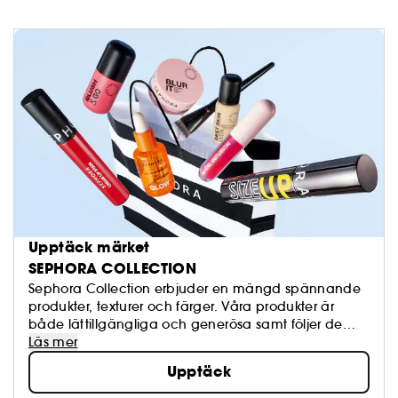
Upptäck märket
SEPHORA COLLECTION
Sephora Collection erbjuder en mängd spännande
produkter, texturer och färger. Våra produkter är
både lättillgängliga och generösa samt följer de
senaste trenderna och står för hög kvalité. Känn dig
Läs mer
fri att skapa och uppdatera din egen look närhelst
Upptäck
du har lust!