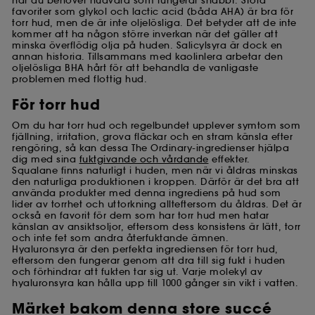
när du behöver hudvård som fungerar snabbt. Stora
favoriter som glykol och lactic acid (båda AHA) är bra för
torr hud, men de är inte oljelösliga. Det betyder att de inte
kommer att ha någon större inverkan när det gäller att
minska överflödig olja på huden. Salicylsyra är dock en
annan historia. Tillsammans med kaolinlera arbetar den
oljelösliga BHA hårt för att behandla de vanligaste
problemen med flottig hud.
För torr hud
Om du har torr hud och regelbundet upplever symtom som
fjällning, irritation, grova fläckar och en stram känsla efter
rengöring, så kan dessa The Ordinary-ingredienser hjälpa
dig med sina
fuktgivande och vårdande
effekter.
Squalane finns naturligt i huden, men när vi åldras minskas
den naturliga produktionen i kroppen. Därför är det bra att
använda produkter med denna ingrediens på hud som
lider av torrhet och uttorkning allteftersom du åldras. Det är
också en favorit för dem som har torr hud men hatar
känslan av ansiktsoljor, eftersom dess konsistens är lätt, torr
och inte fet som andra återfuktande ämnen.
Hyaluronsyra är den perfekta ingrediensen för torr hud,
eftersom den fungerar genom att dra till sig fukt i huden
och förhindrar att fukten tar sig ut. Varje molekyl av
hyaluronsyra kan hålla upp till 1000 gånger sin vikt i vatten.
Märket bakom denna store succé