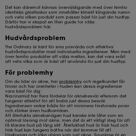
Cookies för publikmätning :
dessa gör det möjligt
för oss att sammanställa statistik över antalet
Det kan däremot kännas överväldigande med över femtio
besökare på vår webbplats och deras surfvanor för
identiska glasflaskor som innehåller kliniskt klingande namn
och veta vilken produkt som passar bäst för just din hudtyp.
att förbättra dess prestanda.
Därför har vi skapat en liten guide for olika
hudvårdsproblem här.
Cookies för att säkra onlinebetalningar :
dessa
gör det möjligt för oss att förhindra
Hudvårdsproblem
betalningsbedrägeri och identitetsstöld.
The Ordinary är känt för sina prisvärda och effektiva
Med undantag för tekniska cookies kräver deponering
hudvårdsprodukter med individuella ingredienser. Men med
över femtio produkter att välja mellan, kan det vara svårt
och läsning av dessa spårningar ditt godkännande. Du
att veta vilka som är bäst att använda för just din hudtyp.
kan anpassa dina val angående placeringen av dessa
cookies med knappen "anpassa mina val" nedan eller
För problemhy
besluta att "acceptera alla" eller "avvisa alla". Du kan
när som helst välja att dra tillbaka ditt samtycke. Om
Om du lider av akne, har
problemhy
och regelbundet får
du vill ha mer information om de cookies vi använder,
finnar och har orenheter i huden kan dessa ingredienser
vara bäst för dig:
klicka
här
.
Niacinamid har flera fördelar för aknebesvär eftersom det
fungerar effektivt för att lindra just dessa besvär.
Ingrediensen verkar både för att minimera förstorade porer
och stärker även hudbarriären.
Att återfukta aknebenägen hud kanske inte låter som en
optimal lösning mot akne, men det är ett viktigt steg för att
få klarare hud på lång sikt. Återfuktad hud är frisk hud och
frisk hud kan fungera bättre när det kommer till att
förebygga och läka utslag som just akne. Squalane är en