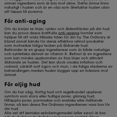
annan ingrediens som är bra mot akne. Detta ämne finns
naturligt i huden och är en olja som återfuktar huden utan
att täppa till porerna.
För anti-aging
Om du börjar se linjer, rynkor och åldersfläckar på din hud
kan du prova dessa kraftfulla
anti-ageing
-formler som
hjälper till att vrida tillbaka tiden för din hy. The Ordinary är
bland annat kända för deras effektiva retinol produkter
som motverkar tidiga tecken på åldrande hud.
Retinoider är en grupp ingredienser som är både naturliga
och syntetiska derivat av vitamin A. Retinol är en ingrediens
som kan minska uppkomsten av fina linjer och allmänt
åldrande av huden. Det kan dock orsaka irritation och
rodnad, särskilt runt ögon och mun, i de tidiga stadierna av
behandlingen medan huden bygger upp en tolerans mot
ämnet.
För oljig hud
Om du har oljig, flottig hud och regelbundet upplever
symtom som stora eller tydliga porer, glansig hud,
tilltäppta porer, pormaskar och enstaka eller ihållande
finnar, så kan dessa The Ordinary-ingredienser vara bra för
din hud.
Alla vet att kemiska exfolieringsmedel (eller syror) är bra