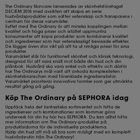
The Ordinary Skincare lanserades av skönhetsföretaget
DECIEM 2016 med avsikten att skapa en serie
hudvårdsprodukter som sätter vetenskap och transparens i
centrum för deras varumärke.
Syftet med The Ordinary är att minska kopplingen mellan
kvalitet och höga priser och istället uppmuntra
konsumenter att köpa produkter som kombinerar kvalitet
och ingredienser som har vetenskapligt bevisade effekter.
De lägger även stor vikt på att ta ut rimliga priser för sina
produkter.
Varumärket står för funktionell skönhet och klinisk teknologi,
designad för att vara snäll mot både din hud och din
plånbok. Hudvård ska vara enkel och effektiv och därför
har The Ordinarys mål varit att avkoda komplexiteten i
skönhetsbranschen med förenklade ingredienslistor.
Varumärket prioriterar innovativa formler som ger utmärkta
resultat gång på gång.
Köp The Ordinary på SEPHORA idag
Upptäck hela det fantastiska sortimentet och hitta de
ingredienser och kombinationer som kommer göra
underverk för din hy här hos SEPHORA. Du kan alltid hitta
mer information om The Ordinary-produkter på
produktsidorna för de individuella produkterna.
Hjälp din hud att må så bra som möjligt med en komplett
hudvårdsrutin från The Ordinary!