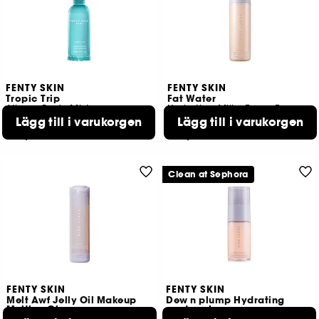
FENTY SKIN
FENTY SKIN
Tropic Trip
Fat Water
Allover Body Mist
Hydrating Milky Toner-Essence
Lägg till i varukorgen
Lägg till i varukorgen
40
534
309,00 KR
459,00 KR
Clean at Sephora
FENTY SKIN
FENTY SKIN
Melt Awf Jelly Oil Makeup
Dew n plump Hydrating
Melting Cleanser
nectar glow