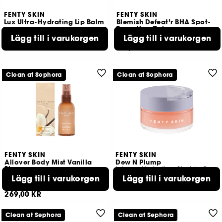
FENTY SKIN
FENTY SKIN
Lux Ultra-Hydrating Lip Balm
Blemish Defeat’r BHA Spot-
Targeting Gel
Lägg till i varukorgen
Lägg till i varukorgen
331
440
229,00 KR
219,00 KR
Clean at Sephora
Clean at Sephora
FENTY SKIN
FENTY SKIN
Allover Body Mist Vanilla
Dew N Plump
Flowers
Intense Hydration Slushie Overnight Face Mask
Body Mist
Lägg till i varukorgen
Lägg till i varukorgen
388
95
469,00 KR
269,00 KR
Clean at Sephora
Clean at Sephora