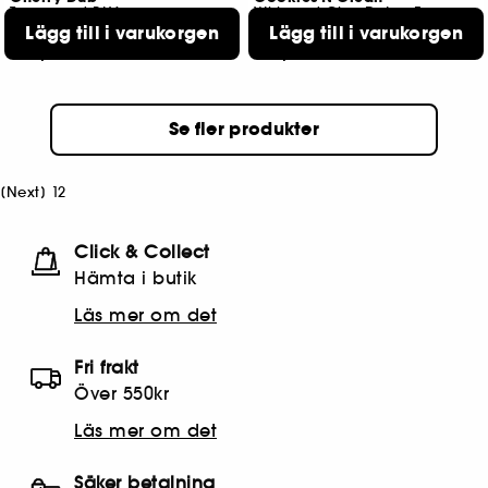
Toner med BHA
Whipped Clay Detox Face Mask
Lägg till i varukorgen
Lägg till i varukorgen
318
602
409,00 KR
479,00 KR
Se fler produkter
[
Next
]
1
2
Click & Collect
Hämta i butik​
Läs mer om det
Fri frakt
Över 550kr
Läs mer om det
Säker betalning