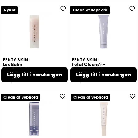
Nyhet
Clean at Sephora
FENTY SKIN
FENTY SKIN
Lux Balm
Total Cleans'r –
Ansiktsrengöring
Ultra-Hydrating
Lägg till i varukorgen
Lägg till i varukorgen
4
1507
229,00 KR
359,00 KR
Clean at Sephora
Clean at Sephora