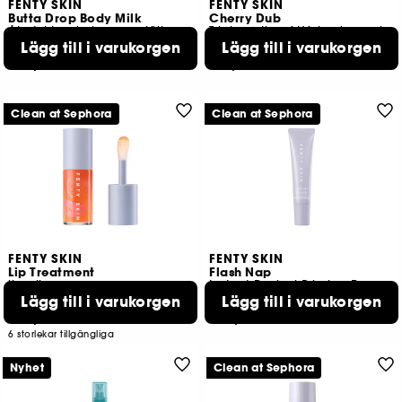
FENTY SKIN
FENTY SKIN
Butta Drop Body Milk
Cherry Dub
Återfuktande kroppsmjölk
Triple action AHA body scrub
Lägg till i varukorgen
Lägg till i varukorgen
1155
298
459,00 KR
419,00 KR
Clean at Sephora
Clean at Sephora
FENTY SKIN
FENTY SKIN
Lip Treatment
Flash Nap
lip oil
Instant Revival Priming Eye Gel-Cream
Lägg till i varukorgen
Lägg till i varukorgen
955
101
259,00 KR
339,00 KR
6 storlekar tillgängliga
Nyhet
Clean at Sephora