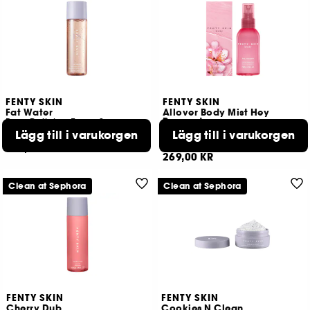
FENTY SKIN
FENTY SKIN
Fat Water
Allover Body Mist Hey
Bouquet
Pore-Refining Toner Serum With Niacinamide
Body Mist
Lägg till i varukorgen
Lägg till i varukorgen
1619
52
409,00 KR
269,00 KR
Clean at Sephora
Clean at Sephora
FENTY SKIN
FENTY SKIN
Cherry Dub
Cookies N Clean