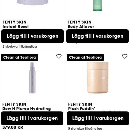
FENTY SKIN
FENTY SKIN
Instant Reset
Body Allover
Brightening Overnight Recovery Gel-Cream With Niacinamide
Body mist
Lägg till i varukorgen
Lägg till i varukorgen
132
11
449,00 KR
409,00 KR
2 storlekar tillgängliga
Clean at Sephora
Clean at Sephora
FENTY SKIN
FENTY SKIN
Dew N Plump Hydrating
Plush Puddin'
nectar
Reparerande mask för fylliga läppar
Face mist
Lägg till i varukorgen
Lägg till i varukorgen
650
309
229,00 KR
Från:
379,00 KR
5 storlekar tillgängliga