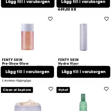
serum
Lägg till i varukorgen
Lägg till i varukorgen
486
454
359,00 KR
449,00 KR
FENTY SKIN
FENTY SKIN
Pre-Show Glow
Hydra Vizor
Instant Retexturizing 10% AHA Treatment
Mineral SPF 30 Moisturizer With Niacinamide
Lägg till i varukorgen
Lägg till i varukorgen
194
28
299,00 KR
399,00 KR
2 storlekar tillgängliga
Clean at Sephora
Nyhet