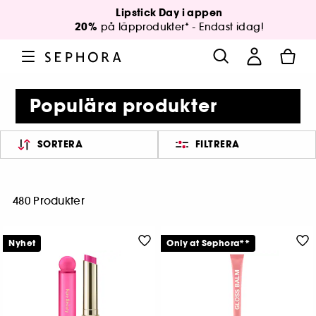
Lipstick Day i appen
20%
på läpprodukter* - Endast idag!
Populära produkter
SORTERA
FILTRERA
480 Produkter
Nyhet
Only at Sephora**