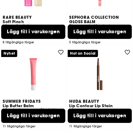
RARE BEAUTY
SEPHORA COLLECTION
Soft Pinch
GLOSS BALM
Läppoljestick
Plumpande läppbalsam med glänsande färg
Lägg till i varukorgen
Lägg till i varukorgen
229
13
339,00 KR
139,00 KR
8 tillgängliga färger
5 tillgängliga färger
Nyhet
Hot on Social
SUMMER FRIDAYS
HUDA BEAUTY
Lip Butter Balm
Lip Contour Lip Stain
Läppbalsam som återfuktar och vårdar
Läppenna
Lägg till i varukorgen
Lägg till i varukorgen
4027
556
309,00 KR
299,00 KR
Från:
Från:
11 tillgängliga färger
11 tillgängliga färger