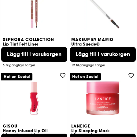
SEPHORA COLLECTION
MAKEUP BY MARIO
Lip Tint Felt Liner
Ultra Suede®
Kladdfri Läppenna Med Filtspets
Sculpting Lip Pencil
Lägg till i varukorgen
Lägg till i varukorgen
61
99
169,00 KR
319,00 KR
Från:
6 tillgängliga färger
19 tillgängliga färger
Hot on Social
Hot on Social
GISOU
LANEIGE
Honey Infused Lip Oil
Lip Sleeping Mask
Läppolja med honung
Läppmask