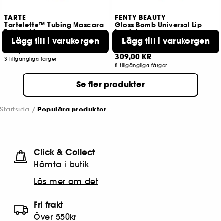
TARTE
FENTY BEAUTY
Tartelette™ Tubing Mascara
Gloss Bomb Universal Lip
Luminizer
Tubing Mascara
Läppglans
Lägg till i varukorgen
Lägg till i varukorgen
522
13252
329,00 KR
309,00 KR
3 tillgängliga färger
8 tillgängliga färger
Se fler produkter
Startsida
Populära produkter
Click & Collect
Hämta i butik​
Läs mer om det
Fri frakt
Över 550kr