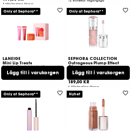
12 storlekar tillgängliga
4 tillgängliga färger
Only at Sephora**
Only at Sephora**
LANEIGE
SEPHORA COLLECTION
Mini Lip Treats
Outrageous Plump Effect
Gloss
Set för återfuktade läppar dag & natt
Gloss Outrageous Volymeffekt
279,00 KR
Lägg till i varukorgen
Lägg till i varukorgen
463
189,00 KR
6 tillgängliga färger
Only at Sephora**
Nyhet