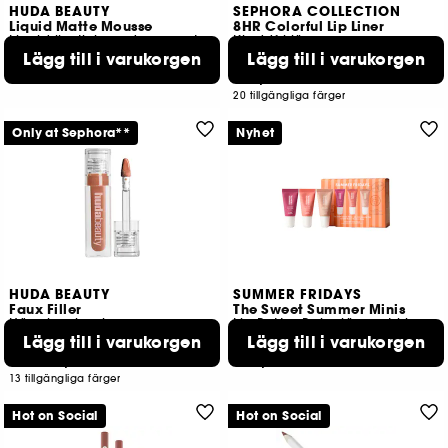
HUDA BEAUTY
SEPHORA COLLECTION
Liquid Matte Mousse
8HR Colorful Lip Liner
Liquid lipstick med sammetseffekt
Kladdfri läppenna
329,00 KR
Lägg till i varukorgen
Lägg till i varukorgen
4
139,00 KR
8 tillgängliga färger
20 tillgängliga färger
Only at Sephora**
Nyhet
HUDA BEAUTY
SUMMER FRIDAYS
Faux Filler
The Sweet Summer Minis
Högglansig gloss
Lip Butter Balm läppset i begränsad utgåva
Lägg till i varukorgen
Lägg till i varukorgen
662
103
279,00 KR
289,00 KR
Från:
13 tillgängliga färger
Hot on Social
Hot on Social