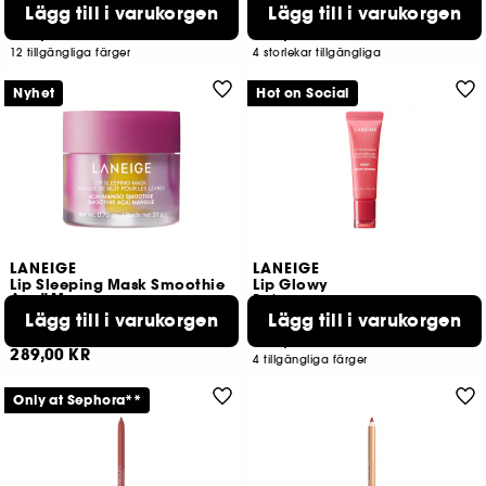
Lägg till i varukorgen
Lägg till i varukorgen
377
17804
309,00 KR
299,00 KR
12 tillgängliga färger
4 storlekar tillgängliga
Nyhet
Hot on Social
LANEIGE
LANEIGE
Lip Sleeping Mask Smoothie
Lip Glowy
Açaï Mango
Balm
Läppnattmask i begränsad upplaga
Lägg till i varukorgen
Lägg till i varukorgen
2157
5907
249,00 KR
289,00 KR
4 tillgängliga färger
Only at Sephora**