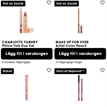
Hot on Social
Hot on Social
CHARLOTTE TILBURY
MAKE UP FOR EVER
Pillow Talk Duo Set
Artist Color Pencil
Läppset
Multifunktionell penna med matt och skimrande finish
Lägg till i varukorgen
Lägg till i varukorgen
453
2566
359,00 KR
269,00 KR
Från:
4 storlekar tillgängliga
15 tillgängliga färger
Nyhet
Only at Sephora**