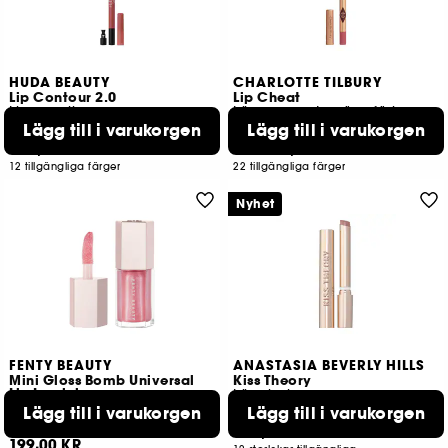
HUDA BEAUTY
CHARLOTTE TILBURY
Lip Contour 2.0
Lip Cheat
Lip pencil
Läppenna utan överföring
Lägg till i varukorgen
Lägg till i varukorgen
1226
3
299,00 KR
339,00 KR
Från:
12 tillgängliga färger
22 tillgängliga färger
Nyhet
FENTY BEAUTY
ANASTASIA BEVERLY HILLS
Mini Gloss Bomb Universal
Kiss Theory
Lip Luminizer
Läppbalsam
Läppglans med sheasmör
Lägg till i varukorgen
Lägg till i varukorgen
734
149
249,00 KR
199,00 KR