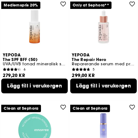
Medlemspris 20%
Only at Sephora**
YEPODA
YEPODA
The SPF BFF (50)
The Repair Hero
UVA/UVB tonad mineralisk solskyddskräm SPF 50 PA+++
Reparerande serum med probiotika och niacinamid
6
5
279,20 KR
299,00 KR
Lägg till i varukorgen
Lägg till i varukorgen
Lägsta pris : 349,00 KR
Clean at Sephora
Clean at Sephora