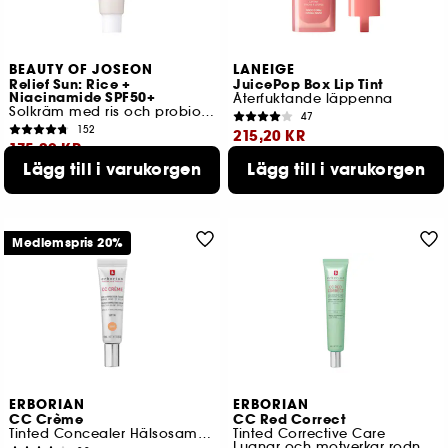
BEAUTY OF JOSEON
LANEIGE
Relief Sun: Rice +
JuicePop Box Lip Tint
Niacinamide SPF50+
Återfuktande läppenna
Solkräm med ris och probiotika
47
152
215,20 KR
175,20 KR
Lägg till i varukorgen
Lägg till i varukorgen
Lägsta pris : 269,00 KR
Lägsta pris : 219,00 KR
-20%
8 tillgängliga färger
Medlemspris 20%
ERBORIAN
ERBORIAN
CC Crème
CC Red Correct
Tinted Concealer Hälsosam lyster och utstrålning
Tinted Corrective Care
Lugnar och motverkar rodnad