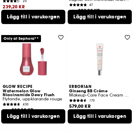
20
47
239,20 KR
329,00 KR
Från:
Lägg till i varukorgen
Lägg till i varukorgen
Lägsta pris : 299,00 KR
-20%
2 storlekar tillgängliga
12 tillgängliga färger
Only at Sephora**
GLOW RECIPE
ERBORIAN
Watermelon Glow
Ginseng BB Crème
Niacinamide Dewy Flush
Makeup-Care Face Cream Baby Skin Effect
Flytande, uppklarande rouge
170
430
579,00 KR
289,00 KR
Från:
5 tillgängliga färger
Lägg till i varukorgen
Lägg till i varukorgen
4 storlekar tillgängliga