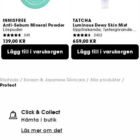
INNISFREE
TATCHA
Anti-Sebum Mineral Powder
Luminous Dewy Skin Mist
Löspuder
Uppfriskande, lystergivande mist
245
2422
139,00 KR
659,00 KR
Lägg till i varukorgen
Lägg till i varukorgen
Startsida
Korean & Japanese Skincare
Alla produkter
Protect
Click & Collect
Hämta i butik​
Läs mer om det