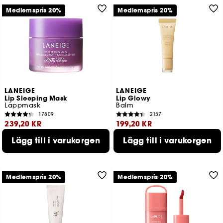
Medlemspris 20%
Medlemspris 20%
LANEIGE
LANEIGE
Lip Sleeping Mask
Lip Glowy
Läppmask
Balm
17809
2157
239,20 KR
199,20 KR
Lägg till i varukorgen
Lägg till i varukorgen
Lägsta pris : 299,00 KR
Lägsta pris : 249,00 KR
4 storlekar tillgängliga
4 tillgängliga färger
Medlemspris 20%
Medlemspris 20%