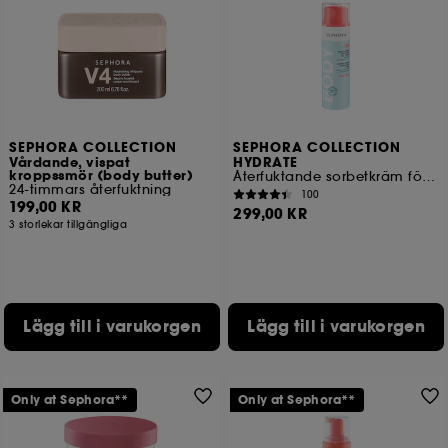
SEPHORA COLLECTION
SEPHORA COLLECTION
Vårdande, vispat
HYDRATE
kroppssmör (body butter)
Återfuktande sorbetkräm för kroppen (hyaluronsyra + polyglutaminsyra)
24-timmars återfuktning
100
199,00 KR
299,00 KR
3 storlekar tillgängliga
Lägg till i varukorgen
Lägg till i varukorgen
Only at Sephora**
Only at Sephora**