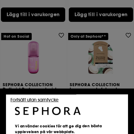
Lägg till i varukorgen
Lägg till i varukorgen
Hot on Social
Only at Sephora**
SEPHORA COLLECTION
SEPHORA COLLECTION
Doftmist Parfymerad mist
Impregnerade fotmasker
kropp och hår
intensiv återfuktning på 20 minuter
Pion + ingefära
Fortsätt utan samtycke
3
19
69,00 KR
199,00 KR
2 storlekar tillgängliga
Vi använder cookies för att ge dig den bästa
upplevelsen på vår webbplats.