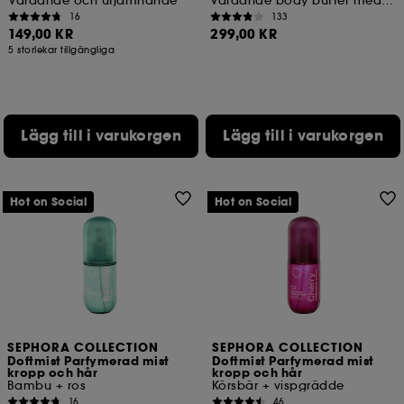
Vårdande och utjämnande
Vårdande body butter med sheasmör
16
133
149,00 KR
299,00 KR
5 storlekar tillgängliga
Lägg till i varukorgen
Lägg till i varukorgen
Hot on Social
Hot on Social
SEPHORA COLLECTION
SEPHORA COLLECTION
Doftmist Parfymerad mist
Doftmist Parfymerad mist
kropp och hår
kropp och hår
Bambu + ros
Körsbär + vispgrädde
16
46