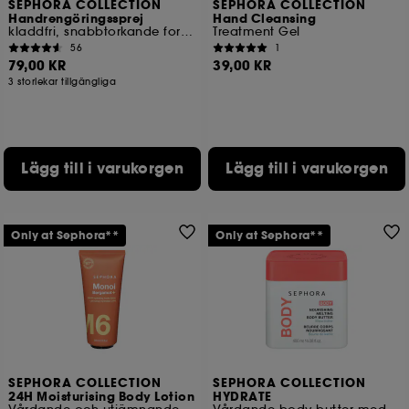
SEPHORA COLLECTION
SEPHORA COLLECTION
Handrengöringssprej
Hand Cleansing
kladdfri, snabbtorkande formula
Treatment Gel
56
1
79,00 KR
39,00 KR
3 storlekar tillgängliga
Lägg till i varukorgen
Lägg till i varukorgen
Only at Sephora**
Only at Sephora**
SEPHORA COLLECTION
SEPHORA COLLECTION
24H Moisturising Body Lotion
HYDRATE