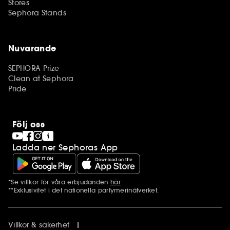
Stores
Sephora Stands
Nuvarande
SEPHORA Prize
Clean at Sephora
Pride
Följ oss
Ladda ner Sephoras App
*Se villkor för våra erbjudanden
här
Ytterligare information
**Exklusivitet i det nationella parfymerinätverket.
Villkor & säkerhet