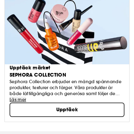
Upptäck märket
SEPHORA COLLECTION
Sephora Collection erbjuder en mängd spännande
produkter, texturer och färger. Våra produkter är
både lättillgängliga och generösa samt följer de
senaste trenderna och står för hög kvalité. Känn dig
Läs mer
fri att skapa och uppdatera din egen look närhelst
Upptäck
du har lust!