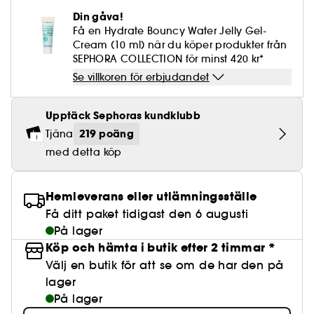
Lösögonfransar
Pennvässare
Clean hudvård
BB- & CC-krämer
Rodnad
Parfymer under 500 kr
High-Performance Hårvård
Din gåva!
Powdery
Lock- och vågdefinition
Personal Care
Se allt
Make-up Trends
Skrubb för hårbotten
Få en Hydrate Bouncy Water Jelly Gel-
Nagelfilar & nagelklippare
Clean parfym
Paletter
Fläckar
Fragrance Layering
Hair Styling
Cream (10 ml) när du köper produkter från
Water
Återfuktning och näring
Best Skin Ever Shade Finder
Skincare meets Makeup
SEPHORA COLLECTION för minst 420 kr*
Se allt
Matningspapper
Clean hårvård
Porer
Säsongens dofter
Haircare Guide
Se villkoren för erbjudandet
Musk
Solskydd
Cream Lip Stain Shade Finder
Skin Longevity
Make it last
Parfym Highlights
Hårvård under 300 kr
Plattning
Self-Care Moment
Upptäck Sephoras kundklubb
Skincare meets Makeup
219 poäng
Tjäna
Dofter berättar historier
Haircare Finder
Färgat hår
Affordable Skincare
med detta köp
Makeup Routine
Wonder Treatment
Do you speak Skincare
Find your favourite finish
Hemleverans eller utlämningsställe
Dear skin, I love you
Få ditt paket tidigast den 6 augusti
Instant Lip Love
På lager
Feel good makeup
Köp och hämta i butik efter 2 timmar *
Välj en butik för att se om de har den på
lager
På lager