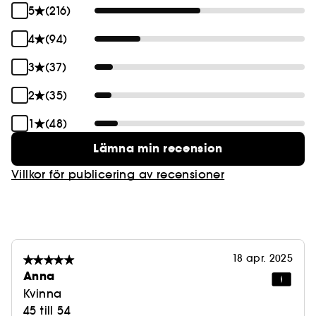
5
(216)
4
(94)
3
(37)
2
(35)
1
(48)
Lämna min recension
Villkor för publicering av recensioner
18 apr. 2025
Anna
Kvinna
45 till 54