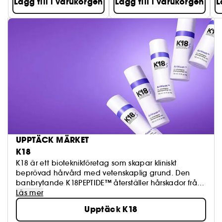
Lägg till i varukorgen
Lägg till i varukorgen
L
UPPTÄCK MÄRKET
K18
K18 är ett bioteknikföretag som skapar kliniskt
beprövad hårvård med vetenskaplig grund. Den
banbrytande K18PEPTIDE™ återställer hårskador från
blekning + färg, kemiska tjänster och värme på 4
Läs mer
minuter. Produkten föddes i salongen och stylister av
Upptäck K18
alla hårtyper ger näring åt sin kreativitet utan att