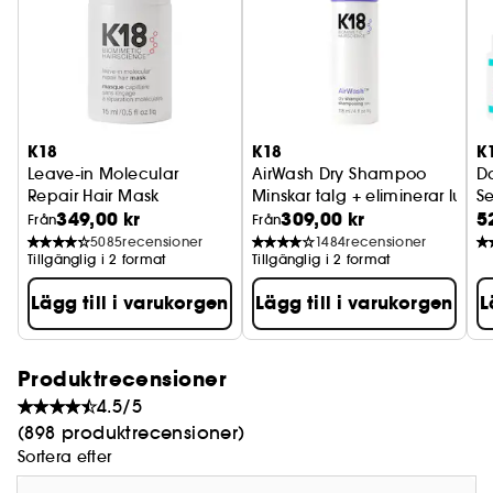
K18PEPTIDE™ håller håret friskt utan att lämna
några rest- eller avfallsprodukter.
Kliniska resultat:
I en klinisk studie på blekt hår efter 1 tvätt med
det rengörande schampot:
K18
K18
K
- Tar bort 99 % av produktansamlingen
Leave-in Molecular
AirWash Dry Shampoo
D
- Tar bort 95 % av talget - Tar bort 76 % av
Repair Hair Mask
Minskar talg + eliminerar lukt
Se
kopparn
349,00 kr
309,00 kr
5
Treatment for Damaged Hair
Hå
Från
Från
5085
recensioner
1484
recensioner
Tillgänglig i 2 format
Tillgänglig i 2 format
Lägg till i varukorgen
Lägg till i varukorgen
L
Produktrecensioner
4.5/5
(898 produktrecensioner)
Sortera efter