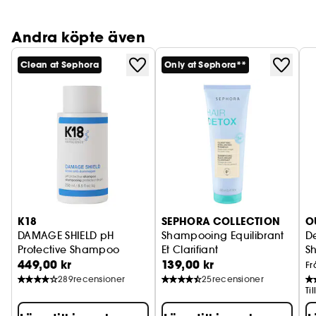
Andra köpte även
Clean at Sephora
Only at Sephora**
K18
SEPHORA COLLECTION
O
DAMAGE SHIELD pH
Shampooing Equilibrant
D
Protective Shampoo
Et Clarifiant
S
449,00 kr
139,00 kr
Detox-shampo
Fr
289
recensioner
25
recensioner
Ti