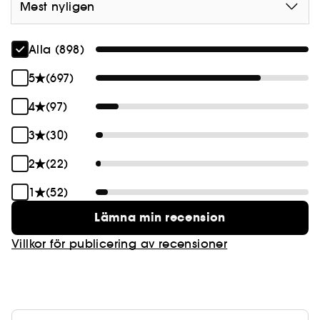
Mest nyligen
Alla (898)
5
(697)
4
(97)
3
(30)
2
(22)
1
(52)
Lämna min recension
Villkor för publicering av recensioner