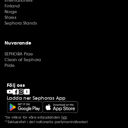
Internationellt
Finland
Norge
Stores
Sephora Stands
Nuvarande
SEPHORA Prize
Clean at Sephora
Pride
Följ oss
Ladda ner Sephoras App
*Se villkor för våra erbjudanden
här
Ytterligare information
**Exklusivitet i det nationella parfymerinätverket.