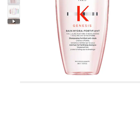
Parfym
Multifunktion
Man
Badbomb
Westman Atelier
Westman Atelier
Beach Looks
Primer & setting spray
Lotion
Eau de Parfum
Body lotion
Prada Paradigme Le Parfum
Ansikte
Kropp
Rare Beauty
Se allt
Se allt
Se allt
Se allt
Se allt
Se allt
Top Brands
Masker
Schampo och balsam
Kroppssolskydd
Trending Now
Hudvård
Sminkborstar
Unisex
Byoma
Hudvård
Läppar
Tvål
Paula's Choice
Paula's Choice
Festival Looks
Foundation
Toner
Eau de Toilette
Body Milk
Rare Beauty New Beginnings
Ögon
DIOR
Skincare meets Makeup
Gloss
Dagkräm
Eau de Toilette
Spray
Brush Finder
Se allt
Se allt
Se allt
Se allt
Se allt
Se allt
Ögon
Solskydd
Hårverktyg och tillbehör
Bäst för
Hår
Inspiration
Nischparfymer
Hårvård på 5 minuter
Hår
Ögon
Merit
Merit
Post Sun Looks
Concealer
Sminkborttagning
Doftande kroppsvård
Kroppsskrubb
Läppar
No makeup look
Läppstift
Serum
Eau de Parfum
Kräm
Beauty of Joseon
Ansiktsmask
Schampo
Solskydd
Tinted SPF & Glow
Masker
Kropp
Anua
Anua
Se allt
Se allt
Se allt
Se allt
Se allt
Ögonbryn
Best för
Wellness
Hårtyp
Kropp & Bad
Munvård
Pride
Bronzer
Hår mist
Kropps mist
Ögonbryn
Minis & More
Läppennor
Ögonvård
Eau de Cologne
Gel
Sol de Janeiro
Sheet mask
Torrschampo
Brun utan sol
Body shimmer
Serum
Palette
Solskydd
Snoddar & Hårspännen
Fuktgivande & vårdande
Shampoo
Blush
Olja
Make-up tillbehör
Se allt
Se allt
Se allt
Se allt
Se allt
Tillbehör
Doftkategori
Bäst för
Inspiration
Paletter
För hemmet
The Next BIG Thing
Liquid lipstick
Läppvård
Deoderant
Sephora Collection
Schampoo bar
After Sun
Cooling Hydration Skincare & Ice Beauty
Dagvård
Ögonskuggor
Brun utan sol
Borstar och Kammar
Sträckmärken
Conditioner
Contour
Deodorant
Naglar
Mascaror & gels
Fuktgivande vård
Essentiella oljor
Vågigt, lockigt och krulligt hår
Bad
Läppprimer & plumper
Nattkräm
Gel & Aftershave
Se allt
Se allt
Se allt
Se allt
Wellness
Naglar
Rakning
Hair & Body Mist
Sephora Collection
Only at Sephora**
Kosas
Balsam
Solar Scents - Sommar Parfym
Nattvård
Mascaror
Plattänger
Leave-In
Highlighter
Händer
Makeup Sets
Pennor & puder
Problemhy
Dofter till hemmet
Torrt hår
Kropp & bad set
Läppbalsam
Skrubb & peeling
Redskap
Floral
Håravfall
Find your skincare routine
Summer Fridays
Leave-in kräm och behandling
Glansigt hår
Ögonvård
Se allt
Tillbehör
Sephora Collection
Clean at Sephora💛
Clean at Sephora💛
Sephora Collection
Best rated products
Eyeliner
Hårfön
Mask
Puder
Fötter
Benefit Browbar
Anti-Aging
Fint hår
Frans- & brynvård
Rengöringsborstar
Wood
Volym
Bad & kroppsvård
Gisou
Hårmask
Juicy Color Makeup
Läppvård
Sexleksaker
Pennor & Khôl
Se allt
Parfym Trends
Hår Trends
Clean at Sephora💛
Löst puder
Byst & dekolletage
Sephora Collection
Clean at Sephora💛
Clean at Sephora💛
Mattifying
Blekt hår
Clean skincare
Gua Sha & ansiktsrollers
Spicy
Hårbotten detox och balans
Glow-rutin med vitamin C
Serum och olja
Skincare meets Makeup
Ansiktsrengöring
Primer
Ögonfransböjare
Tinted moisturizer
Känslig hud
Kombinerat till oljigt hår
Se allt
Se allt
Se allt
Hudvård Trends
Clean at Sephora💛
Pincetter
Fresh
Anti-mjäll
Lift and Firm
Hår Mist
Korean & Japanese Skincare🩵
Tillbehör