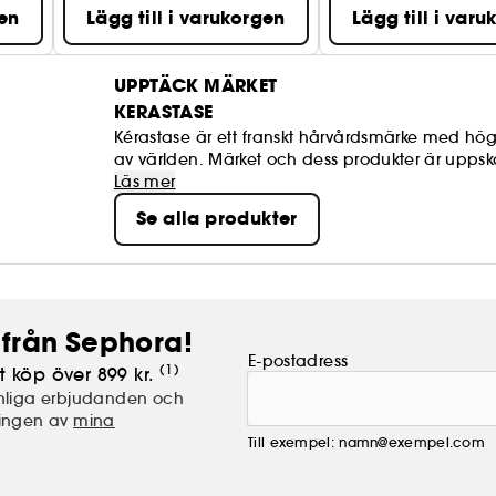
gen
Lägg till i varukorgen
Lägg till i var
UPPTÄCK MÄRKET
KERASTASE
Kérastase är ett franskt hårvårdsmärke med hög k
av världen. Märket och dess produkter är uppska
effektiva produkter som håller vad de lovar. I 
Läs mer
stylande hårvårdsprodukter för alla olika typer 
Se alla produkter
från Sephora!
E-postadress
(1)
t köp över 899 kr.
nliga erbjudanden och
lingen av
mina
Till exempel: namn@exempel.com