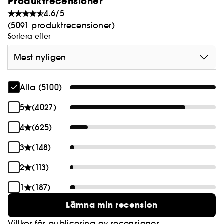
Produktrecensioner
4.6/5
(5091 produktrecensioner)
Sortera efter
Mest nyligen
Alla (5100)
5
(4027)
4
(625)
3
(148)
2
(113)
1
(187)
Lämna min recension
Villkor för publicering av recensioner