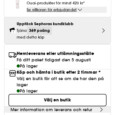
Lösögonfransar
Pennvässare
Clean hudvård
BB- & CC-krämer
Ouai-produkter för minst 420 kr*
Rodnad
Parfymer under 500 kr
High-Performance Hårvård
Powdery
Lock- och vågdefinition
Personal Care
Se allt
Make-up Trends
Skrubb för hårbotten
Se villkoren för erbjudandet
Nagelfilar & nagelklippare
Clean parfym
Paletter
Fläckar
Fragrance Layering
Hair Styling
Water
Återfuktning och näring
Best Skin Ever Shade Finder
Skincare meets Makeup
Se allt
Upptäck Sephoras kundklubb
Matningspapper
Clean hårvård
Porer
Säsongens dofter
Haircare Guide
Musk
Solskydd
Cream Lip Stain Shade Finder
Skin Longevity
369 poäng
Tjäna
Make it last
med detta köp
Parfym Highlights
Hårvård under 300 kr
Plattning
Self-Care Moment
Skincare meets Makeup
Dofter berättar historier
Haircare Finder
Färgat hår
Affordable Skincare
Hemleverans eller utlämningsställe
Makeup Routine
Få ditt paket tidigast den 5 augusti
Wonder Treatment
Do you speak Skincare
På lager
Find your favourite finish
Köp och hämta i butik efter 2 timmar *
Dear skin, I love you
Välj en butik för att se om de har den på
Instant Lip Love
lager
Feel good makeup
På lager
Välj en butik
Mer information om leverans och retur