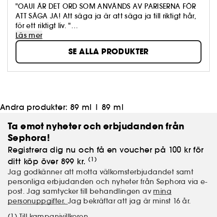
"OAUI ÄR DET ORD SOM ANVÄNDS AV PARISERNA FÖR
ATT SÄGA JA! Att säga ja är att säga ja till riktigt hår,
för ett riktigt liv. "
Läs mer
SE ALLA PRODUKTER
Andra produkter:
89 ml
|
89 ml
Ta emot nyheter och erbjudanden från
Sephora!
Registrera dig nu och få en voucher på 100 kr för
(1)
ditt köp över 899 kr.
Jag godkänner att motta välkomsterbjudandet samt
personliga erbjudanden och nyheter från Sephora via e-
post. Jag samtycker till behandlingen av
mina
personuppgifter.
Jag bekräftar att jag är minst 16 år.
(1) Till kampanjvillkoren