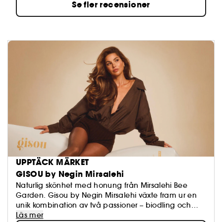
Se fler recensioner
UPPTÄCK MÄRKET
GISOU by Negin Mirsalehi
Naturlig skönhet med honung från Mirsalehi Bee
Garden. Gisou by Negin Mirsalehi växte fram ur en
unik kombination av två passioner – biodling och
naturlig skönhet. Varumärket bygger vidare på sex
Läs mer