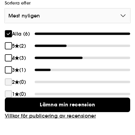
Sortera efter
Mest nyligen
Alla (6)
5
(2)
4
(3)
3
(1)
2
(0)
1
(0)
Lämna min recension
Villkor för publicering av recensioner