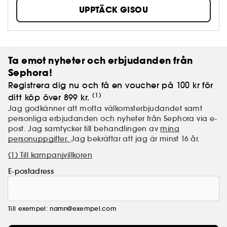
generationers biodlartradition och skapar unika
UPPTÄCK GISOU
hårvårdsprodukter, inklusive schampon, hårmasker
och håroljor, framställda med värdefulla
ingredienser som odlas och skördas på ett ekologiskt
ansvarsfullt sätt i Mirsalehi Bee Garden. Gisous
honungsbaserade hårvårdsprodukter ger näring,
Ta emot nyheter och erbjudanden från
återfuktar och stärker hår och hårbotten.
Sephora!
Registrera dig nu och få en voucher på 100 kr för
(1)
ditt köp över 899 kr.
Jag godkänner att motta välkomsterbjudandet samt
personliga erbjudanden och nyheter från Sephora via e-
post. Jag samtycker till behandlingen av
mina
personuppgifter.
Jag bekräftar att jag är minst 16 år.
(1) Till kampanjvillkoren
E-postadress
Till exempel: namn@exempel.com