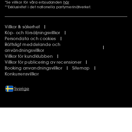
*Se villkor för våra erbjudanden
här
Ytterligare information
**Exklusivitet i det nationella parfymerinätverket.
Villkor & säkerhet
Köp- och försäljningsvillkor
Persondata och cookies
Rättsligt meddelande och
användningsvillkor
Villkor för kundklubben
Villkor för publicering av recensioner
Booking anvandningsvillkor
Sitemap
Konkurrensvillkor
Sverige