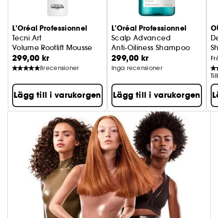
L'Oréal Professionnel
L'Oréal Professionnel
O
Tecni.Art
Scalp Advanced
D
Volume Rootlift Mousse
Anti-Oiliness Shampoo
S
299,00 kr
299,00 kr
Fr
8
recensioner
Inga recensioner
Ti
Lägg till i varukorgen
Lägg till i varukorgen
L