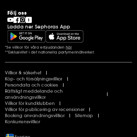
Följ oss
Ladda ner Sephoras App
*Se villkor för våra erbjudanden
här
Ytterligare information
**Exklusivitet i det nationella parfymerinätverket.
Villkor & säkerhet
Köp- och försäljningsvillkor
Persondata och cookies
Rättsligt meddelande och
användningsvillkor
Villkor för kundklubben
Villkor för publicering av recensioner
Booking anvandningsvillkor
Sitemap
Konkurrensvillkor
Sverige