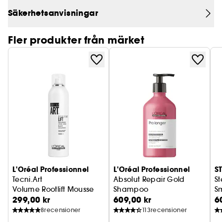
Säkerhetsanvisningar
Fler produkter från märket
L'Oréal Professionnel
L'Oréal Professionnel
S
Tecni.Art
Absolut Repair Gold
S
Volume Rootlift Mousse
Shampoo
S
299,00 kr
609,00 kr
6
8
recensioner
113
recensioner