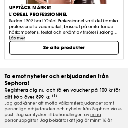
UPPTÄCK MÄRKET
L'OREAL PROFESSIONNEL
Sedan 1909 har L'Oréal Professionnel varit det franska
professionella varumärket, baserat på omfattande
hårkompetens, testat och erkänt av frisörer i salonger.
Tack vare detajerad molekylär teknik är L'Oréal
Läs mer
Professionnel-behandlingar avsedda för alla
Se alla produkter
hårtyper. Stylingprodukter kombinerar teknik och
konstnärlig avantgarde för utseenden som är
inspirerade av catwalksen.
Ta emot nyheter och erbjudanden från
Sephora!
Registrera dig nu och få en voucher på 100 kr för
(1)
ditt köp över 899 kr.
Jag godkänner att motta välkomsterbjudandet samt
personliga erbjudanden och nyheter från Sephora via e-
post. Jag samtycker till behandlingen av
mina
personuppgifter.
Jag bekräftar att jag är minst 16 år.