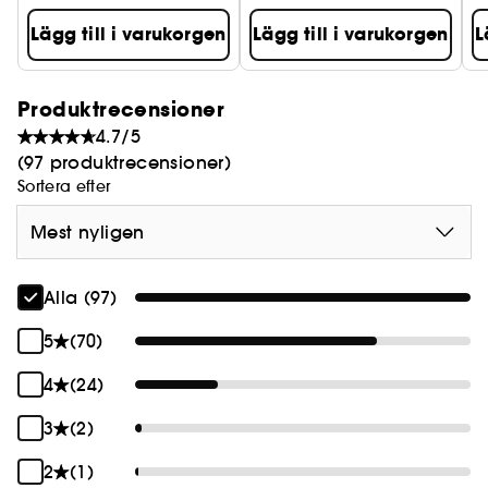
Lägg till i varukorgen
Lägg till i varukorgen
L
Produktrecensioner
4.7/5
(97 produktrecensioner)
Sortera efter
Mest nyligen
Alla (97)
5
(70)
4
(24)
3
(2)
2
(1)