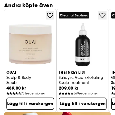
Andra köpte även
Clean at Sephora
C
OUAI
THE INKEY LIST
TH
Scalp & Body
Salicylic Acid Exfoliating
Gl
Scrub
Scalp Treatment
S
489,00 kr
209,00 kr
1
751
recensioner
569
recensioner
Lägg till i varukorgen
Lägg till i varukorgen
L