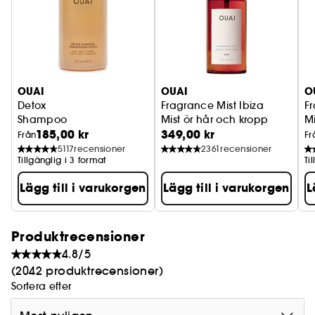
OUAI
OUAI
O
Detox
Fragrance Mist Ibiza
Fr
Shampoo
Mist ör hår och kropp
Mi
185,00 kr
349,00 kr
Från
Fr
5117
recensioner
2361
recensioner
Tillgänglig i 3 format
Ti
Lägg till i varukorgen
Lägg till i varukorgen
L
Produktrecensioner
4.8/5
(2042 produktrecensioner)
Sortera efter