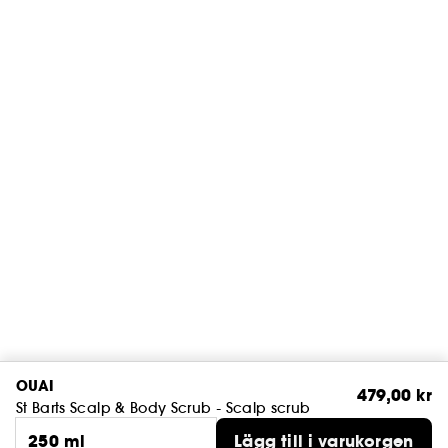
OUAI
479,00 kr
St Barts Scalp & Body Scrub - Scalp scrub
250 ml
Lägg till i varukorgen