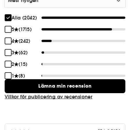
Mest nyligen
Alla (2042)
5
(1715)
4
(242)
3
(62)
2
(15)
1
(8)
Lämna min recension
Villkor för publicering av recensioner