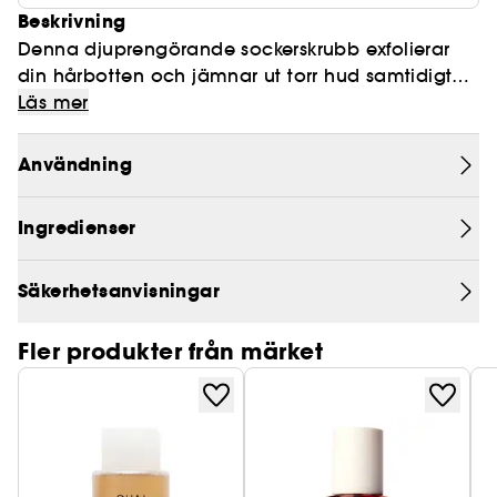
Beskrivning
Denna djuprengörande sockerskrubb exfolierar
din hårbotten och jämnar ut torr hud samtidigt
som den ger näring och fukt. Nu med Limited
Läs mer
Edition St. Barts-doft för en unik resa till tropikerna.
Användning
Ingredienser
Säkerhetsanvisningar
Fler produkter från märket