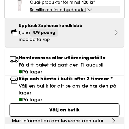
Lösögonfransar
Pennvässare
Ouai-produkter för minst 420 kr*
BB- & CC-krämer
Rodnad
Parfymer under 500 kr
High-Performance Hårvård
Clean makeup
Powdery
Lock- och vågdefinition
Personal Care
Se allt
Make-up Trends
Skrubb för hårbotten
Minis & travel sizes
Se villkoren för erbjudandet
Nagelfilar & nagelklippare
Paletter
Fläckar
Fragrance Layering
Hair Styling
Clean hudvård
Water
Återfuktning och näring
Best Skin Ever Shade Finder
Skincare meets Makeup
Se allt
Upptäck Sephoras kundklubb
Matningspapper
Porer
Säsongens dofter
Haircare Guide
Clean parfym
479 poäng
Tjäna
Musk
Solskydd
Cream Lip Stain Shade Finder
Skin Longevity
Make it last
med detta köp
Parfym Highlights
Hårvård under 300 kr
Clean hårvård
Plattning
Self-Care Moment
Skincare meets Makeup
Dofter berättar historier
Haircare Finder
Hemleverans eller utlämningsställe
Färgat hår
Affordable Skincare
Makeup Routine
Få ditt paket tidigast den 11 augusti
Wonder Treatment
På lager
Do you speak Skincare
Find your favourite finish
Köp och hämta i butik efter 2 timmar *
Dear skin, I love you
Välj en butik för att se om de har den på
Instant Lip Love
lager
På lager
Feel good makeup
Välj en butik
Mer information om leverans och retur