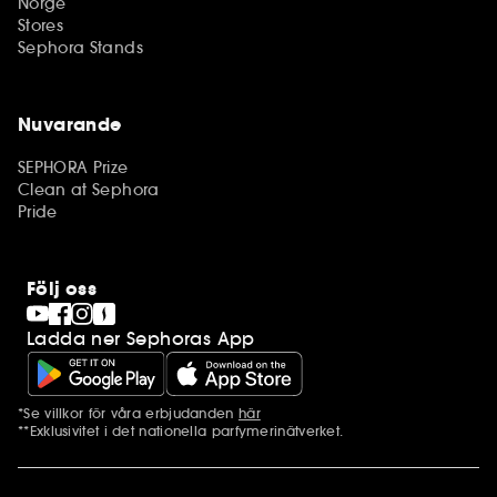
Norge
Stores
Sephora Stands
Nuvarande
SEPHORA Prize
Clean at Sephora
Pride
Följ oss
Ladda ner Sephoras App
*Se villkor för våra erbjudanden
här
Ytterligare information
**Exklusivitet i det nationella parfymerinätverket.