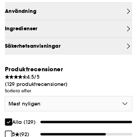
2,94 % extrakt av mungbönefrön tar den varsamt
bort orenheter och rester och lämnar huden
Användning
återfuktad.
Ingredienser
Säkerhetsanvisningar
Produktrecensioner
4.5/5
(129 produktrecensioner)
Sortera efter
Mest nyligen
Alla (129)
5
(92)