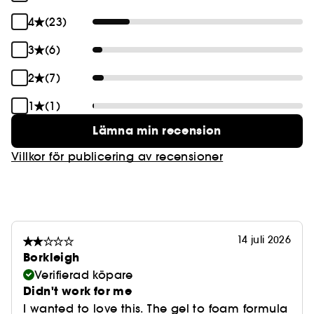
4
(23)
3
(6)
2
(7)
1
(1)
Lämna min recension
Villkor för publicering av recensioner
14 juli 2026
Borkleigh
Verifierad köpare
Didn't work for me
I wanted to love this. The gel to foam formula