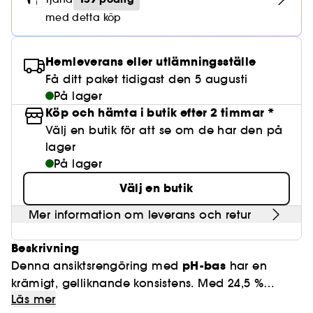
Lösögonfransar
Pennvässare
Clean hudvård
BB- & CC-krämer
Rodnad
Parfymer under 500 kr
High-Performance Hårvård
med detta köp
Powdery
Lock- och vågdefinition
Personal Care
Se allt
Make-up Trends
Skrubb för hårbotten
Nagelfilar & nagelklippare
Clean parfym
Paletter
Fläckar
Fragrance Layering
Hair Styling
Water
Återfuktning och näring
Best Skin Ever Shade Finder
Skincare meets Makeup
Se allt
Hemleverans eller utlämningsställe
Matningspapper
Clean hårvård
Porer
Säsongens dofter
Haircare Guide
Få ditt paket tidigast den 5 augusti
Musk
Solskydd
Cream Lip Stain Shade Finder
Skin Longevity
Make it last
På lager
Parfym Highlights
Hårvård under 300 kr
Plattning
Köp och hämta i butik efter 2 timmar *
Self-Care Moment
Skincare meets Makeup
Välj en butik för att se om de har den på
Dofter berättar historier
Haircare Finder
Färgat hår
Affordable Skincare
lager
Makeup Routine
På lager
Wonder Treatment
Do you speak Skincare
Find your favourite finish
Välj en butik
Dear skin, I love you
Instant Lip Love
Mer information om leverans och retur
Feel good makeup
Beskrivning
pH-bas
Denna ansiktsrengöring med
har en
krämigt, gelliknande konsistens. Med 24,5 %
Läs mer
prunus mume-fruktvatten (grönt plommon) och