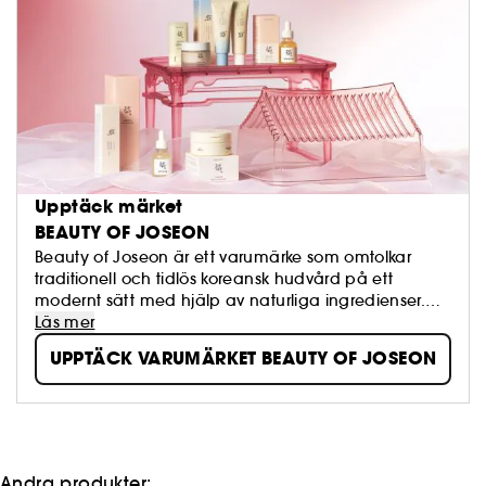
Upptäck märket
BEAUTY OF JOSEON
Beauty of Joseon är ett varumärke som omtolkar
traditionell och tidlös koreansk hudvård på ett
modernt sätt med hjälp av naturliga ingredienser.
Varumärket kombinerar Hanbang (traditionell
Läs mer
koreansk växtbaserad medicin) med effektiva,
UPPTÄCK VARUMÄRKET BEAUTY OF JOSEON
trendiga ingredienser för att skapa produkter som
förbättrar huden och gör den friskare och mer
lysterfull.
Andra produkter: