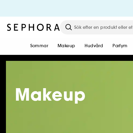
Sommar
Makeup
Hudvård
Parfym
Makeup