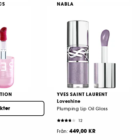
CS
NABLA
Freckle Maker
Double-sided Brush Volumizing Mascara
Nyans för att rita fräknar med en realistisk effekt
249,00 KR
TION
YVES SAINT LAURENT
Loveshine
ukter
 kindstift
Plumping Lip Oil Gloss
12
449,00 KR
Från: