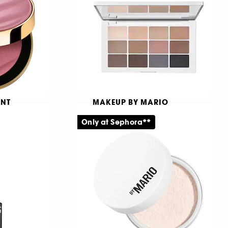
249,00 KR
Från:
ENT
MAKEUP BY MARIO
d
Master Mattes® The
Neutrals Eyeshadow
Only at Sephora**
790
689,00 KR