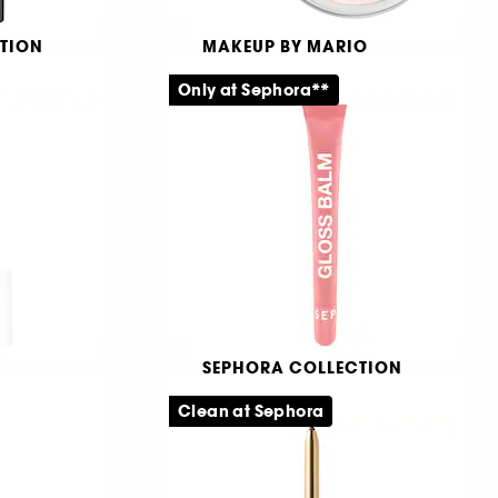
TION
MAKEUP BY MARIO
SurrealSkin™ Soft Blur
Setting Powder
Only at Sephora**
ck
Löst puder
stift
36
489,00 KR
SEPHORA COLLECTION
p-
GLOSS BALM
Clean at Sephora
Plumpande läppbalsam med glänsande färg
13