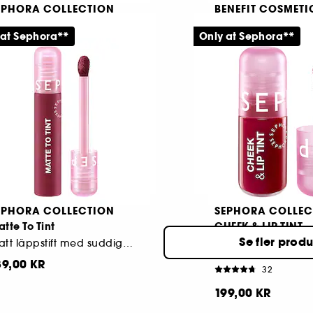
EPHORA COLLECTION
BENEFIT COSMETI
artset med borstar
BADgal Bounce
 at Sephora**
Only at Sephora**
Intuitiv applicering med perfekt finish
104
8539
79,00 KR
399,00 KR
EPHORA COLLECTION
SEPHORA COLLEC
tte To Tint
CHEEK & LIP TINT
Se fler prod
Matt läppstift med suddig effekt
Kladdfritt läpp- och
89,00 KR
32
199,00 KR