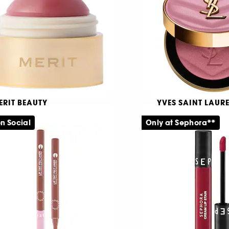
09,00 KR
359,00 KR
ERIT BEAUTY
YVES SAINT LAUR
lush Balm
Make Me Blush Bol
Blurring
n Social
Only at Sephora**
rämig blush
Rouge
1292
711
19,00 KR
579,00 KR
Från: