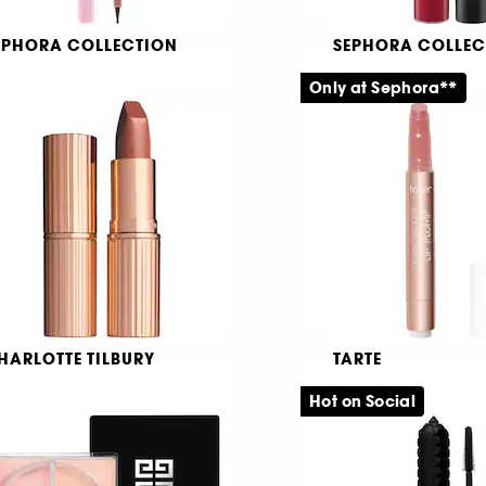
EPHORA COLLECTION
SEPHORA COLLEC
p Tint Felt Liner
Cream Lip Stain
Only at Sephora**
Kladdfri Läppenna Med Filtspets
Matte Liquid Lipsti
Flytande, matt läpp
63
3
69,00 KR
159,00 KR
HARLOTTE TILBURY
TARTE
tte Revolution – Läppstift
Maracuja Juicy Li
Plumper
Hot on Social
1385
1177