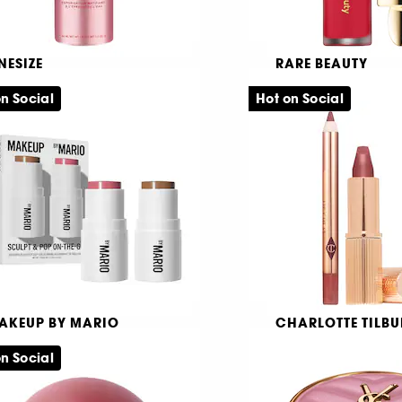
NESIZE
RARE BEAUTY
 'Til Dawn
Soft Pinch
n Social
Hot on Social
Vattenfast, mattande fixeringssprej
Liquid Blush
2908
3035
259,00 KR
319,00 KR
rån:
AKEUP BY MARIO
CHARLOTTE TILBU
ulpt & Pop On the Go
Pillow Talk Duo Set
n Social
Duo kontur och rouge i miniformat
Läppset
12
453