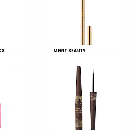
139,00 KR
CS
MERIT BEAUTY
Signature Lip Liner
ra
Skimrande läppenna
595
369,00 KR