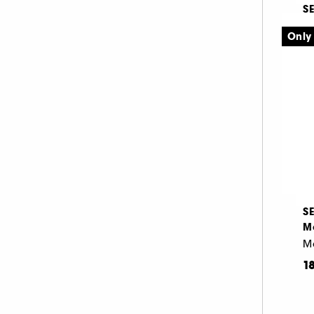
S
St
Only
5
S
Ma
1