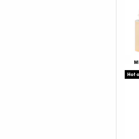
YVES SAINT LAURENT (3)
4
M
F
Hot o
K
4