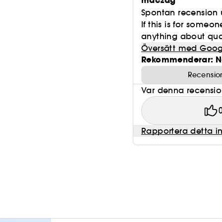
maczag
Spontan recension 
If this is for some
anything about qualit
Översätt med Goog
Rekommenderar: N
Recensio
Var denna recension 
Rapportera detta i