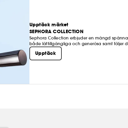
Upptäck märket
SEPHORA COLLECTION
Sephora Collection erbjuder en mängd spännand
både lättillgängliga och generösa samt följer de
att skapa och uppdatera din egen look närhelst
Upptäck