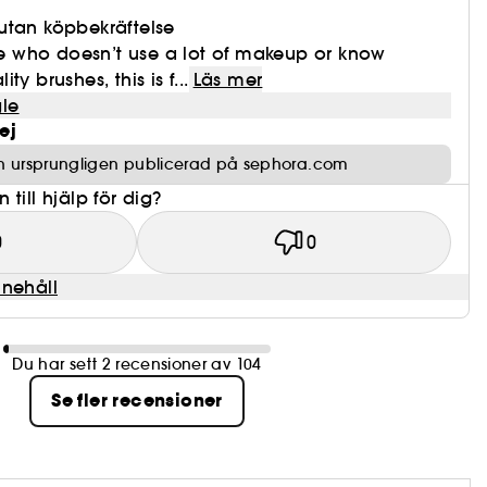
utan köpbekräftelse
one who doesn’t use a lot of makeup or know
y brushes, this is f...
Läs mer
le
ej
n ursprungligen publicerad på sephora.com
till hjälp för dig?
0
0
nnehåll
Du har sett 2 recensioner av 104
Se fler recensioner