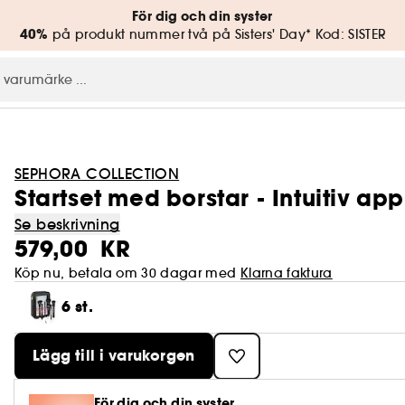
För dig och din syster
40%
på produkt nummer två på Sisters' Day* Kod: SISTER
SEPHORA COLLECTION
Startset med borstar - Intuitiv ap
Se beskrivning
579,00 KR
Köp nu, betala om 30 dagar med
Klarna faktura
6 st.
Lägg till i varukorgen
För dig och din syster