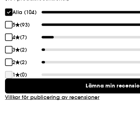
Alla (104)
5
(93)
4
(7)
3
(2)
2
(2)
1
(0)
Lämna min recensi
Villkor för publicering av recensioner