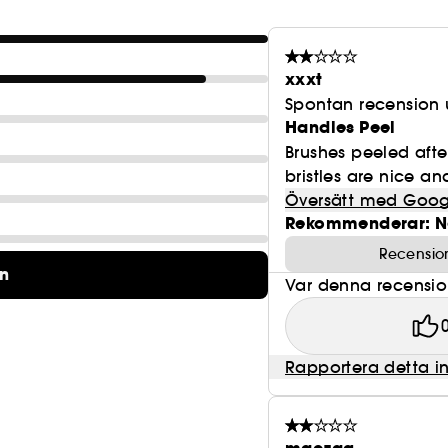
xxxt
Spontan recension 
Handles Peel
Brushes peeled afte
bristles are nice an
Översätt med Goog
Rekommenderar: N
Recensio
on
Var denna recension 
Rapportera detta i