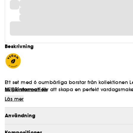
Beskrivning
Ett set med 6 oumbärliga borstar från kollektionen L
Miljöinformation
av borstar och för att skapa en perfekt vardagsmak
Läs mer
Användning
Vegan :
Kompositioner
Produkter tillverkade med ingredienser med 