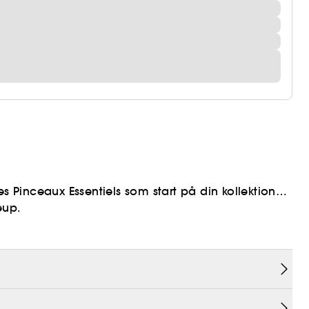
es Pinceaux Essentiels som start på din kollektion
eup.
naturligt ursprung.