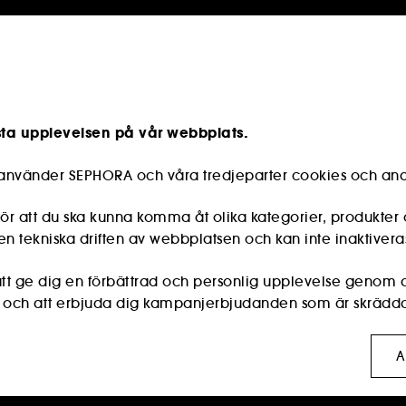
sta upplevelsen på vår webbplats.
e använder SEPHORA och våra tredjeparter cookies och and
r att du ska kunna komma åt olika kategorier, produkter 
n tekniska driften av webbplatsen och kan inte inaktivera
s att ge dig en förbättrad och personlig upplevelse genom
r och att erbjuda dig kampanjerbjudanden som är skräddar
:
dessa används för att visa innehåll som kan vara av int
A
rmar för sociala medier, utifrån de sidor du har besökt, di