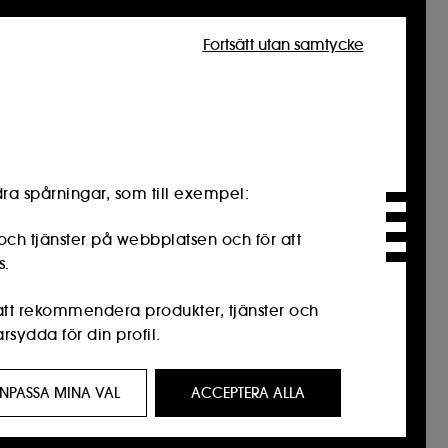
Fortsätt utan samtycke
ra spårningar, som till exempel:
och tjänster på webbplatsen och för att
s.
 att rekommendera produkter, tjänster och
sydda för din profil.
resse för dig genom anpassade annonser,
NPASSA MINA VAL
ACCEPTERA ALLA
n webbhistorik och din interaktionshistorik.