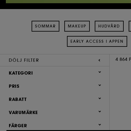
SOMMAR
MAKEUP
HUDVÅRD
EARLY ACCESS I APPEN
4 864 
DÖLJ FILTER
KATEGORI
PRIS
Sommar (404)
Makeup (1,854)
RABATT
Hudvård (1,213)
0 (4350)
VARUMÄRKE
Parfym (880)
0.4 (2)
FÄRGER
Hår (866)
1.9 (1)