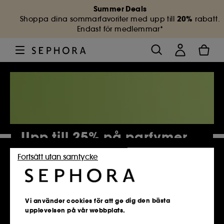
Summer Deals
20%
Shoppa dina sommarfavoriter med upp till
rabatt.
Endast för medlemmar*
Upp till 25% på parfymer
Fortsätt utan samtycke
4 884 Produkter
Vi använder cookies för att ge dig den bästa
upplevelsen på vår webbplats.