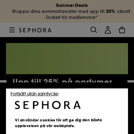
Summer Deals
20%
Shoppa dina sommarfavoriter med upp till
rabatt.
Endast för medlemmar*
Upp till 25% på parfymer
Fortsätt utan samtycke
4 886 Produkter
Vi använder cookies för att ge dig den bästa
upplevelsen på vår webbplats.