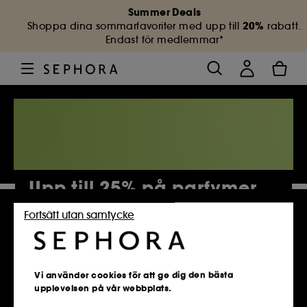
Summer Deals
20%
Shoppa dina sommarfavoriter med upp till
rabatt.
Endast för medlemmar*
Upp till 25% på parfymer
Fortsätt utan samtycke
4 884 Produkter
Vi använder cookies för att ge dig den bästa
upplevelsen på vår webbplats.