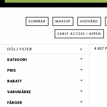
SOMMAR
MAKEUP
HUDVÅRD
EARLY ACCESS I APPEN
4 827 
DÖLJ FILTER
KATEGORI
PRIS
Sommar (399)
Makeup (1,839)
RABATT
Hudvård (1,194)
0 (4339)
VARUMÄRKE
Parfym (873)
0.4 (2)
FÄRGER
Hår (860)
1.9 (1)