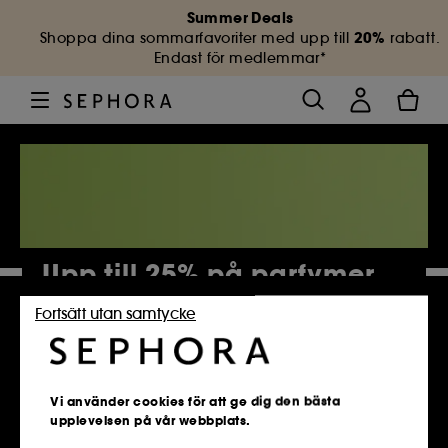
Summer Deals
20%
Shoppa dina sommarfavoriter med upp till
rabatt.
Endast för medlemmar*
Upp till 25% på parfymer
Fortsätt utan samtycke
4 884 Produkter
Vi använder cookies för att ge dig den bästa
upplevelsen på vår webbplats.