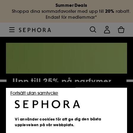
Summer Deals
20%
Shoppa dina sommarfavoriter med upp till
rabatt.
Endast för medlemmar*
Upp till 25% på parfymer
Fortsätt utan samtycke
4 883 Produkter
Vi använder cookies för att ge dig den bästa
upplevelsen på vår webbplats.