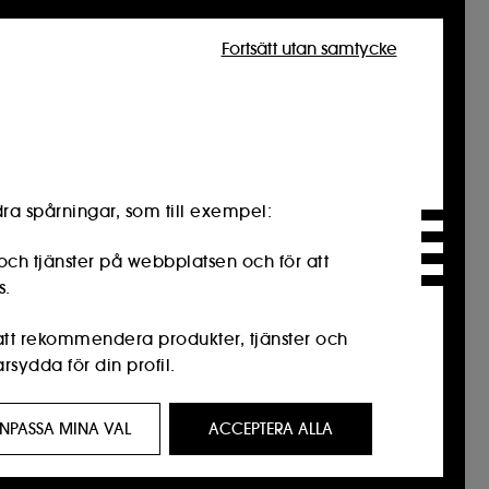
Fortsätt utan samtycke
ra spårningar, som till exempel:
och tjänster på webbplatsen och för att
s.
 att rekommendera produkter, tjänster och
sydda för din profil.
resse för dig genom anpassade annonser,
NPASSA MINA VAL
ACCEPTERA ALLA
n webbhistorik och din interaktionshistorik.