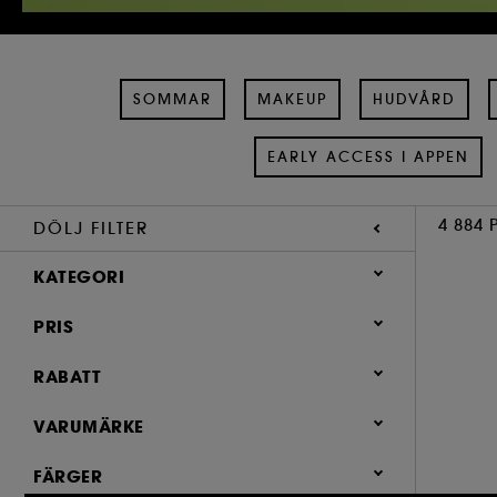
SOMMAR
MAKEUP
HUDVÅRD
EARLY ACCESS I APPEN
4 884 
DÖLJ FILTER
KATEGORI
PRIS
Sommar (405)
Makeup (1,864)
RABATT
Hudvård (1,215)
0 (4356)
VARUMÄRKE
Parfym (882)
0.4 (2)
FÄRGER
Hår (868)
1.9 (1)