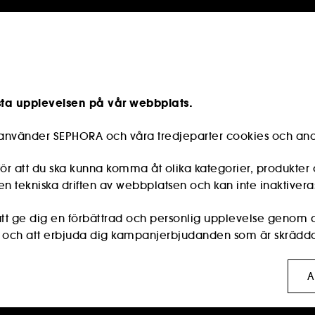
sta upplevelsen på vår webbplats.
e använder SEPHORA och våra tredjeparter cookies och and
r att du ska kunna komma åt olika kategorier, produkter 
n tekniska driften av webbplatsen och kan inte inaktivera
s att ge dig en förbättrad och personlig upplevelse genom
r och att erbjuda dig kampanjerbjudanden som är skräddar
:
dessa används för att visa innehåll som kan vara av int
A
rmar för sociala medier, utifrån de sidor du har besökt, di