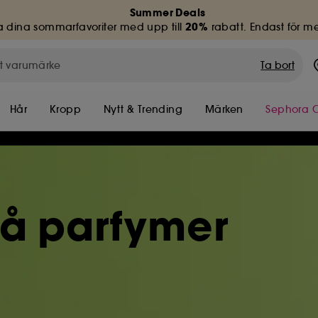
Summer Deals
20%
 dina sommarfavoriter med upp till
rabatt. Endast för 
Ta bort
Hår
Kropp
Nytt & Trending
Märken
Sephora C
på parfymer