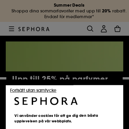
Summer Deals
20%
Shoppa dina sommarfavoriter med upp till
rabatt.
Endast för medlemmar*
Upp till 25% på parfymer
Fortsätt utan samtycke
4 882 Produkter
Vi använder cookies för att ge dig den bästa
upplevelsen på vår webbplats.