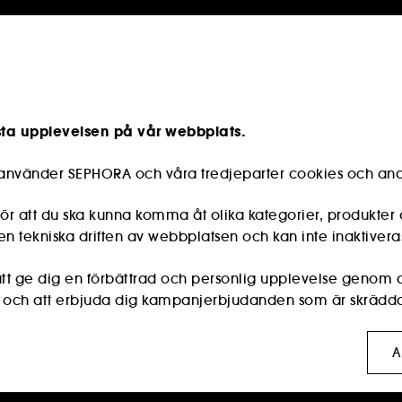
sta upplevelsen på vår webbplats.
e använder SEPHORA och våra tredjeparter cookies och and
r att du ska kunna komma åt olika kategorier, produkter 
n tekniska driften av webbplatsen och kan inte inaktivera
s att ge dig en förbättrad och personlig upplevelse genom
r och att erbjuda dig kampanjerbjudanden som är skräddar
:
dessa används för att visa innehåll som kan vara av int
A
rmar för sociala medier, utifrån de sidor du har besökt, di