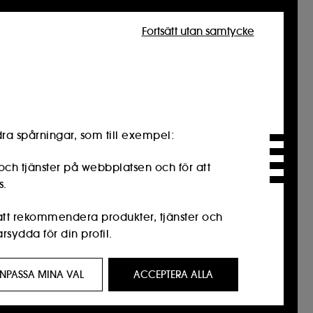
Fortsätt utan samtycke
ra spårningar, som till exempel:
och tjänster på webbplatsen och för att
s.
 att rekommendera produkter, tjänster och
sydda för din profil.
resse för dig genom anpassade annonser,
NPASSA MINA VAL
ACCEPTERA ALLA
n webbhistorik och din interaktionshistorik.