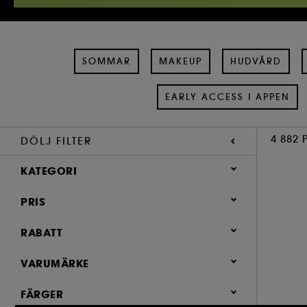
SOMMAR
MAKEUP
HUDVÅRD
EARLY ACCESS I APPEN
4 882 
DÖLJ FILTER
KATEGORI
PRIS
Sommar (405)
Makeup (1,864)
RABATT
Hudvård (1,215)
0 (4356)
VARUMÄRKE
Parfym (880)
0.4 (2)
FÄRGER
Hår (868)
1.9 (1)