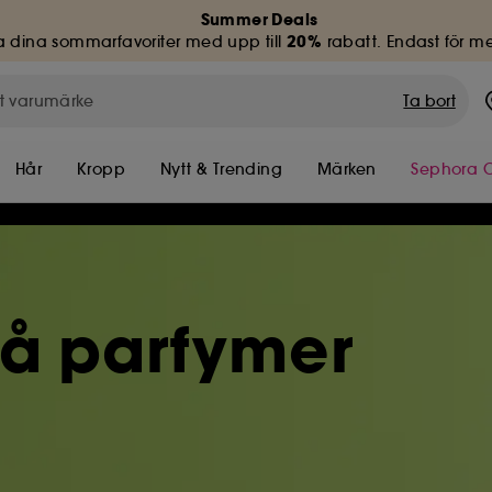
Summer Deals
20%
 dina sommarfavoriter med upp till
rabatt. Endast för 
Ta bort
Hår
Kropp
Nytt & Trending
Märken
Sephora C
på parfymer